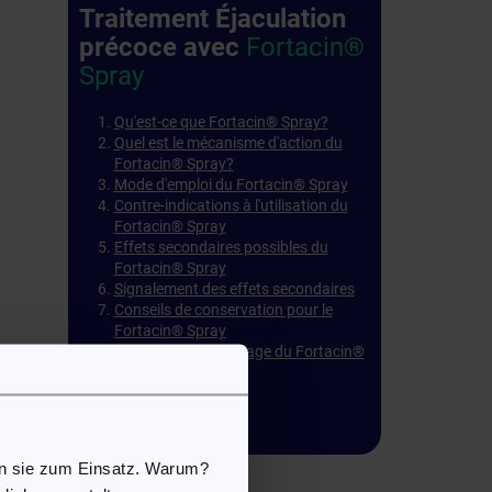
Traitement Éjaculation
précoce avec
Fortacin®
Spray
Qu'est-ce que Fortacin® Spray?
Quel est le mécanisme d'action du
Fortacin® Spray?
Mode d'emploi du Fortacin® Spray
Contre-indications à l'utilisation du
Fortacin® Spray
Effets secondaires possibles du
Fortacin® Spray
Signalement des effets secondaires
Conseils de conservation pour le
Fortacin® Spray
Contenu de l'emballage du Fortacin®
Spray
Notice d'emballage
a
en sie zum Einsatz. Warum?
s