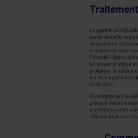
Traitement
La gestion de l'éjacu
santé sexuelle, mais 
ce problème. Contena
directement sur le pé
Fortacin® Spray dans 
un moyen pratique et 
prolonger la durée des
soi. Son application d
et discrète.
En comprenant les dét
précoce, les hommes p
ingrédients actifs épr
efficace pour ceux qui
Comment