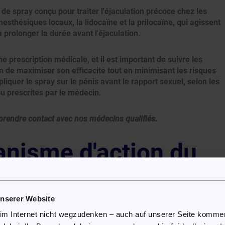
 spray conçu pour traiter l'éjaculation précoce chez les
thésiques locaux, la lidocaïne et la prilocaïne, qui agissent
à prolonger la durée avant l'éjaculation.
prescription médicale, et il est important de suivre les
n de maximiser son efficacité tout en minimisant les risques
liquer le spray sur le pénis avant le rapport sexuel, selon les
ou prescrites par le médecin.
prendre contact avec nos médecins qualifiés.
anisme d'action du
y?
unserer Website
 la sensibilité du pénis grâce à ses deux composants actifs, l
 im Internet nicht wegzudenken – auch auf unserer Seite komm
 sont des anesthésiques locaux qui bloquent temporairement le