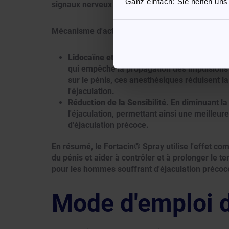
Ganz einfach: Sie helfen uns
signaux nerveux dans la zone où ils sont appliq
Mécanisme d'action:
Lidocaïne et Prilocaïne.
Ces anesthésiques 
qui empêche la propagation des impulsions 
sur le pénis, ces anesthésiques réduisent la
l'éjaculation.
Réduction de la Sensibilité.
En diminuant la 
l'éjaculation, permettant ainsi une meilleur
d'éjaculation précoce.
En résumé, le Fortacin® Spray utilise l'effet comb
du pénis et aider à contrôler et à prolonger le te
pour les hommes souffrant d'éjaculation précoc
Mode d'emploi 