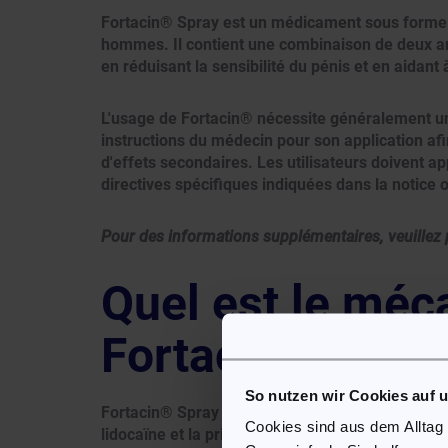
Fortacin® Spray est un médicament sous forme de
hommes. Il contient une combinaison de deux anes
en réduisant la sensibilité du pénis et en aidant 
L'usage de Fortacin® nécessite généralement une 
instructions du médecin pour son application afi
d'effets secondaires. Les utilisateurs doivent app
directives spécifiques indiquées dans la notice 
Pour des informations supplémentaires, veuillez 
Quel est le méc
Fortacin® Spra
So nutzen wir Cookies auf 
Fortacin® Spray agit principalement en réduisant
Cookies sind aus dem Alltag
lidocaïne et la prilocaïne. Ces deux substances