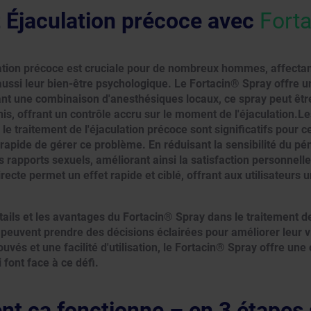
 Éjaculation précoce avec
Fort
lation précoce est cruciale pour de nombreux hommes, affecta
aussi leur bien-être psychologique. Le Fortacin® Spray offre un
nt une combinaison d'anesthésiques locaux, ce spray peut êtr
nis, offrant un contrôle accru sur le moment de l'éjaculation.
le traitement de l'éjaculation précoce sont significatifs pour 
rapide de gérer ce problème. En réduisant la sensibilité du pén
 rapports sexuels, améliorant ainsi la satisfaction personnelle
irecte permet un effet rapide et ciblé, offrant aux utilisateurs 
ails et les avantages du Fortacin® Spray dans le traitement de
euvent prendre des décisions éclairées pour améliorer leur v
ouvés et une facilité d'utilisation, le Fortacin® Spray offre une
 font face à ce défi.
 ça fonctionne – en 3 étapes