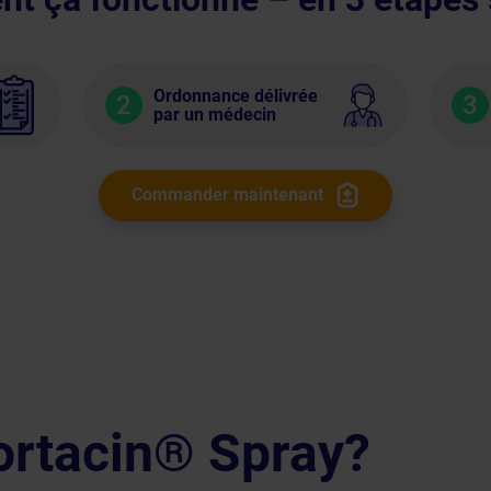
Ordonnance délivrée
2
3
par un médecin
Commander maintenant
ortacin® Spray?