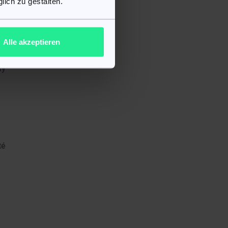
lich zu gestalten.
Alle akzeptieren
ay
té