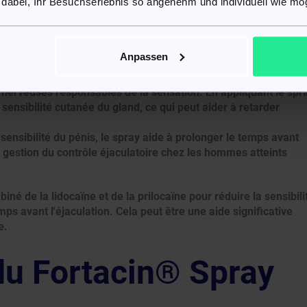
 dabei, Ihr Besuchserlebnis so angenehm und individuell wie mög
ués.
Anpassen
locaux bloquent les canaux sodium dépendants des nerfs, ce
nerveuses responsables de la sensation. En appliquant le spr
 sensibilité cutanée du gland, ce qui peut aider à retarder
sensibilité du pénis, le spray aide à prolonger le temps avant
e gestion du contrôle éjaculatoire chez les hommes atteints
iné de la lidocaïne et de la prilocaïne pour réduire la sensibili
mps avant l'éjaculation. Cela peut être une aide significative
e.
du Fortacin® Spray