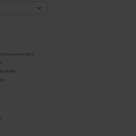
k
estionnaire en ligne
is
ous 24-48h
ret
!