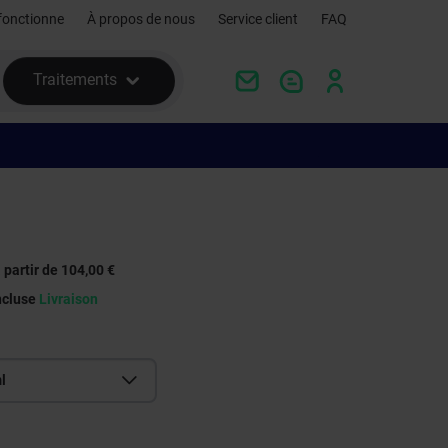
fonctionne
À propos de nous
Service client
FAQ
Traitements
 partir de 104,00 €
ncluse
Livraison
l