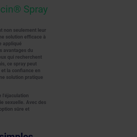
acin® Spray
nt non seulement leur
e solution efficace à
e appliqué
Les avantages du
ceux qui recherchent
is, ce spray peut
 et la confiance en
une solution pratique
 l'éjaculation
ie sexuelle. Avec des
 option sûre et
 simples