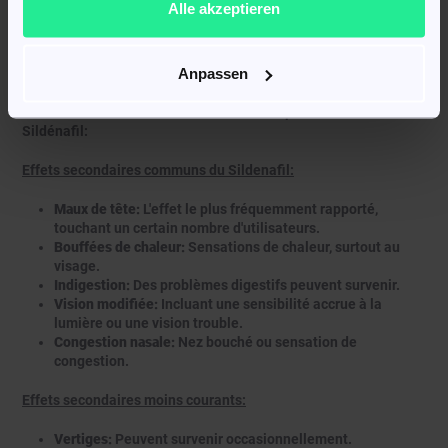
Sildenafil
Alle akzeptieren
Les effets secondaires du Sildenafil sont possibles, comme
Anpassen
pour tout médicament.
Voici une liste des effets secondaires les plus courants liés au
Sildénafil:
Effets secondaires communs du Sildenafil:
Maux de tête:
L'effet le plus fréquemment rapporté,
touchant un certain nombre d'utilisateurs.
Bouffées de chaleur:
Sensations de chaleur, surtout au
visage.
Indigestion:
Des problèmes digestifs peuvent survenir.
Vision modifiée:
Incluant une sensibilité accrue à la
lumière ou une vision trouble.
Congestion nasale:
Nez bouché ou sensation de
congestion.
Effets secondaires moins courants:
Vertiges:
Peuvent survenir occasionnellement.