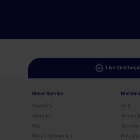
Live Chat begi
Unser Service
Rechtsi
Startseite
AGB
Sitemap
Widerruf
FAQ
Service
Wie es funktioniert
Nutzung