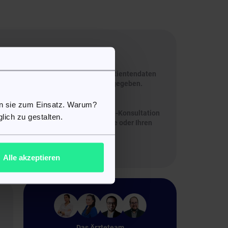
herheitszertifikat geschützt, das die
nlichen Daten gewährleistet. Ihre Patientendaten
behandelt und nicht an Dritte weitergegeben.
en sie zum Einsatz. Warum?
ederzeit und von überall eine Online-Konsultation
lich zu gestalten.
 – ganz einfach über Ihr Smartphone oder Ihren
Alle akzeptieren
Das Ärzteteam