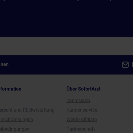
nnen
nformation
Über SofortArzt
Impressum
srecht und Rückerstattung
Kundenservice
einschränkungen
Werde Affiliate
sbedingungen
Partnerschaft