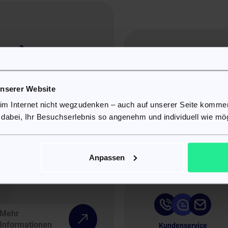
r ist
Sicherheitsgarantie
SofortArzt ist durch ein Sic
fortArzt?
Vertraulichkeit Ihrer persö
werden streng vertraulich 
unserer Website
Komfortabler Service
 im Internet nicht wegzudenken – auch auf unserer Seite komm
Mit SofortArzt können Sie j
 dabei, Ihr Besuchserlebnis so angenehm und individuell wie mög
 ist eine digitale Plattform, auf
mit einem Arzt durchführen
Patienten mit zugelassenen
Computer.
nd Versandapotheken vernetzen.
Anpassen
der Telemedizin können Sie auf
heren und zugleich diskreten
 Behandlung erhalten.
Mehr
Informationen
Kundenservice