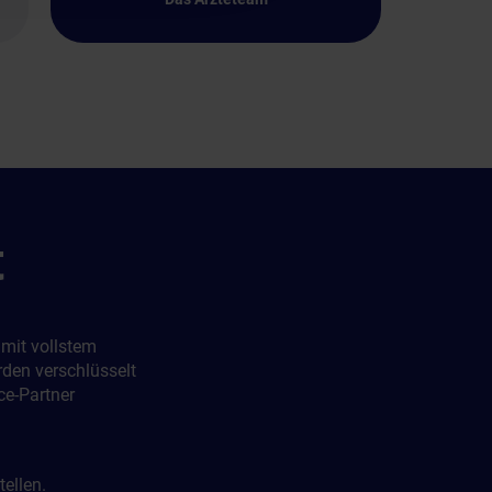
t
 mit vollstem
rden verschlüsselt
ce-Partner
ellen.