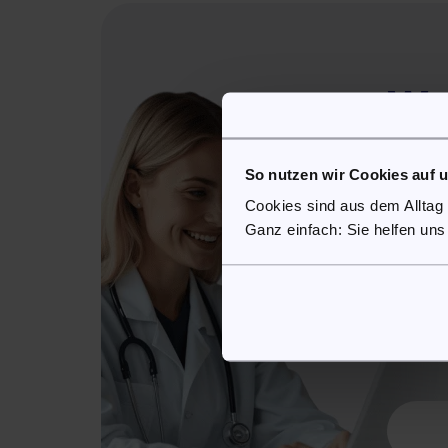
We
So
So nutzen wir Cookies auf 
Cookies sind aus dem Alltag
Ganz einfach: Sie helfen uns
SofortArzt
der sich 
Ärzten u
Mithilfe 
einem sic
Weg eine