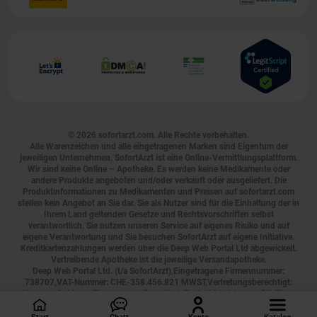
© 2026
sofortarzt.com
. Alle Rechte vorbehalten.
Alle Warenzeichen und alle eingetragenen Marken sind Eigentum der
jeweiligen Unternehmen. SofortArzt ist eine Online-Vermittlungsplattform.
Wir sind keine Online – Apotheke. Es werden keine Medikamente oder
andere Produkte angeboten und/oder verkauft oder ausgeliefert. Die
Produktinformationen zu Medikamenten und Preisen auf sofortarzt.com
stellen kein Angebot an Sie dar. Sie als Nutzer sind für die Einhaltung der in
Ihrem Land geltenden Gesetze und Rechtsvorschriften selbst
verantwortlich. Sie nutzen unseren Service auf eigenes Risiko und auf
eigene Verantwortung und Sie besuchen SofortArzt auf eigene Initiative.
Kreditkartenzahlungen werden über die Deep Web Portal Ltd abgewickelt.
Vertreibende Apotheke ist die jeweilige Versandapotheke.
Deep Web Portal Ltd. (t/a SofortArzt),Eingetragene Firmennummer:
738707,VAT-Nummer: CHE-358.456.821 MWST,Vertretungsberechtigt:
Abraham Goldman,Firmenname: Deep Web Portal Ltd.,Adresse: 5th Floor,
40 Mespil Road, Ireland, D04 C2N4, Tel.:
0800 000 2755
, E-Mail:
[email protected]
, Geschäftszeiten: Montag bis Sonntag, durchgehend von