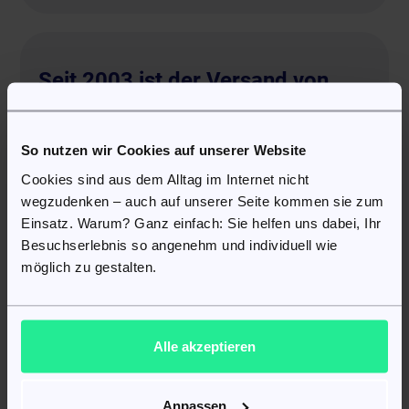
Seit 2003 ist der Versand von
Arzneimitteln per Post in der EU
legal
So nutzen wir Cookies auf unserer Website
SofortArzt beachtet alle gesetzlichen Bestimmungen, die
Cookies sind aus dem Alltag im Internet nicht
für solche Online-Medizindienstleistungen in der EU und
wegzudenken – auch auf unserer Seite kommen sie zum
insbesondere in Schweiz vorgeschrieben sind. Auf der
Plattform SofortArzt erhalten Sie ein Rezept, das den
Einsatz. Warum? Ganz einfach: Sie helfen uns dabei, Ihr
staatlichen Verordnungen für verschreibungspflichtige
Besuchserlebnis so angenehm und individuell wie
Arzneimittel entspricht. Die Gültigkeit können Sie durch
möglich zu gestalten.
die Prüfung Ihrer persönlichen Daten, der Angaben zum
behandelnden Arzt, der Unterschrift des Arztes und
weiterer Daten bestätigen.
Alle akzeptieren
Dabei sollte die Tatsache berücksichtigt werden, dass Ärzte auf
Anpassen