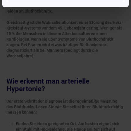
Menschen auf. Mehr als die Hälfte der Deutschen über 65 Jahre
leiden an Bluthochdruck.
Gleichzeitig ist die Wahrscheinlichkeit einer Störung des Herz-
Kreislauf-Systems vor dem 45. Lebensjahr gering. Weniger als
10 % der Menschen in diesem Alter konsultieren einen
Kardiologen, wenn sie über Symptome von Bluthochdruck
klagen. Bei Frauen wird etwas häufiger Bluthochdruck
diagnostiziert als bei Männern (bedingt durch die
Wechseljahre).
Wie erkennt man arterielle
Hypertonie?
Der erste Schritt der Diagnose ist die regelmäßige Messung
des Blutdrucks. Lesen Sie wie Sie selbst Ihren Blutdruck richtig
messen können:
Finden Sie einen geeigneten Ort. Am besten eignet sich
ein Stuhl mit Rückenlehne. Die Hände sollten sich auf