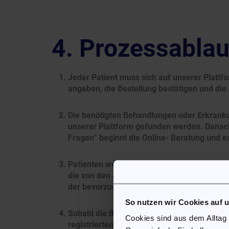
Prozessablau
Jeder Patient muss sich auf unserer Plattfo
angeben, die Bestellung bestätigen und d
Die benötigten Behandlungen oder Erkranku
unserer Plattform gefunden werden. Danach
Fragen“ beginnt die Online- Beratung und 
Patienten werden behandlungsspezifischen F
die von den Ärzten und Apothekern erfasst 
der bevorzugten Medikamente angeboten od
So nutzen wir Cookies auf 
Sobald die Bestellung abgeschickt wird, w
Cookies sind aus dem Alltag
registrierten Kooperationsärzten manuell a