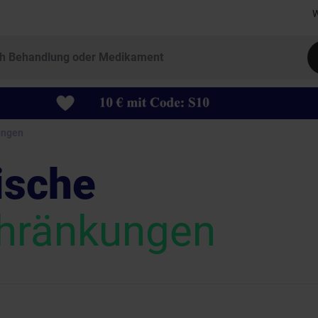
W
ungen
ische
chränkungen