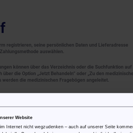
f
rm registrieren, seine persönlichen Daten und Lieferadresse
ie Zahlungsmethode auswählen.
ngen können über das Verzeichnis oder die Suchfunktion auf
 über die Option „Jetzt Behandeln“ oder „Zu den medizinisch
es werden die medizinischen Fragebögen angeleitet.
ragen zu ihrer allg. Gesundheit und zur Erkrankung gestellt,
wurden. Auf Basis der ausgefüllten Fragebögen wird eine List
er eine empfohlene Behandlung gestartet.
unserer Website
erden die Daten aus dem medizinischen Fragenbogen von den
 im Internet nicht wegzudenken – auch auf unserer Seite komm
bgearbeitet. Aufgrund der bereitgestellten Information werden