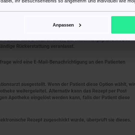
 dabei, Ihr Besuchserlebnis so angenehm und individuell wie mög
migt oder abgelehnt. Sollten weitere Fragen auftreten,
 verschlüsselten Patientenkonto geklärt, bevor eine
n Fragen wird eine Benachrichtigung an den Patienten per E-Mai
Anpassen
r Patient eine E-Mail erhalten, der Ablehnungsgrund wird in
tändige Rückerstattung veranlasst.
age wird eine E-Mail-Benachrichtigung an den Patienten
ionsarzt ausgestellt. Wenn der Patient diese Option wählt, wi
theke weitergeleitet. Alternativ kann das Rezept per Post
igen Apotheke eingelöst werden kann, falls der Patient diese
ktronische Rezept zugeschickt wurde, überprüft sie dieses.