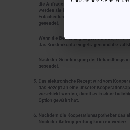
Ganz einfach: Sie helfen uns
die Anfragen von den Ärzten entweder geneh
werden sie über die Nachrichtenfunktion im
Entscheidung getroffen wird. Bei gestellte
gesendet.
Wenn die Bestellung abgelehnt wird, wird de
das Kundenkonto eingetragen und die volls
Nach der Genehmigung der Behandlungsanfr
gesendet.
Das elektronische Rezept wird vom Kooperat
das Rezept an eine unserer Kooperationsapo
verschickt werden, damit es in einer belieb
Option gewählt hat.
Nachdem die Kooperationsapotheker das ele
Nach der Anfrageprüfung kann entweder: