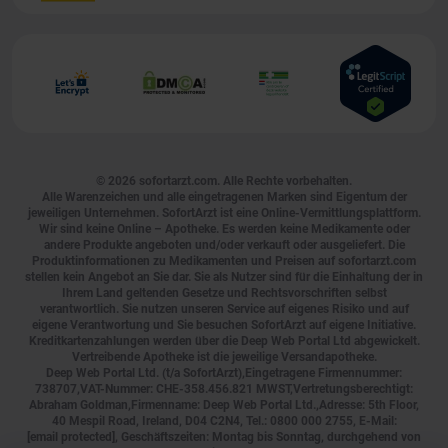
© 2026
sofortarzt.com
. Alle Rechte vorbehalten.
Alle Warenzeichen und alle eingetragenen Marken sind Eigentum der
jeweiligen Unternehmen. SofortArzt ist eine Online-Vermittlungsplattform.
Wir sind keine Online – Apotheke. Es werden keine Medikamente oder
andere Produkte angeboten und/oder verkauft oder ausgeliefert. Die
Produktinformationen zu Medikamenten und Preisen auf sofortarzt.com
stellen kein Angebot an Sie dar. Sie als Nutzer sind für die Einhaltung der in
Ihrem Land geltenden Gesetze und Rechtsvorschriften selbst
verantwortlich. Sie nutzen unseren Service auf eigenes Risiko und auf
eigene Verantwortung und Sie besuchen SofortArzt auf eigene Initiative.
Kreditkartenzahlungen werden über die Deep Web Portal Ltd abgewickelt.
Vertreibende Apotheke ist die jeweilige Versandapotheke.
Deep Web Portal Ltd. (t/a SofortArzt),Eingetragene Firmennummer:
738707,VAT-Nummer: CHE-358.456.821 MWST,Vertretungsberechtigt:
Abraham Goldman,Firmenname: Deep Web Portal Ltd.,Adresse: 5th Floor,
40 Mespil Road, Ireland, D04 C2N4, Tel.:
0800 000 2755
, E-Mail:
[email protected]
, Geschäftszeiten: Montag bis Sonntag, durchgehend von