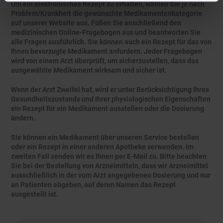
Um ein elektronisches Rezept zu erhalten, wählen Sie je nach
Problem/Krankheit die gewünschte Medikamentenkategorie
auf unserer Website aus. Füllen Sie anschließend den
medizinischen Online-Fragebogen aus und beantworten Sie
alle Fragen ausführlich. Sie können auch ein Rezept für das von
Ihnen bevorzugte Medikament anfordern. Jeder Fragebogen
wird von einem Arzt überprüft, um sicherzustellen, dass das
ausgewählte Medikament wirksam und sicher ist.
Wenn der Arzt Zweifel hat, wird er unter Berücksichtigung Ihres
Gesundheitszustands und Ihrer physiologischen Eigenschaften
ein Rezept für ein Medikament ausstellen oder die Dosierung
ändern.
Sie können ein Medikament über unseren Service bestellen
oder ein Rezept in einer anderen Apotheke verwenden. Im
zweiten Fall senden wir es Ihnen per E-Mail zu. Bitte beachten
Sie bei der Bestellung von Arzneimitteln, dass wir Arzneimittel
ausschließlich in der vom Arzt angegebenen Dosierung und nur
an Patienten abgeben, auf deren Namen das Rezept
ausgestellt ist.