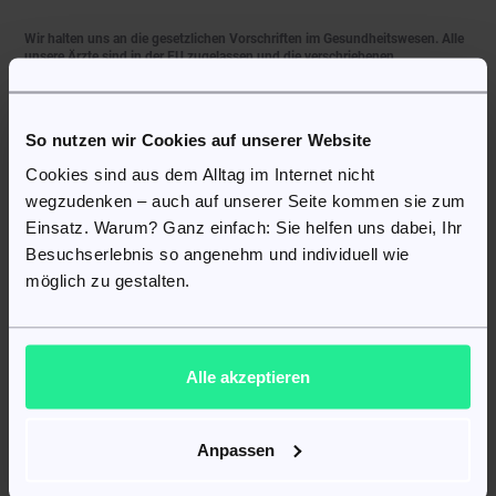
Wir halten uns an die gesetzlichen Vorschriften im Gesundheitswesen. Alle
unsere Ärzte sind in der EU zugelassen und die verschriebenen
Medikamente sind in Deutschland zugelassen.
So nutzen wir Cookies auf unserer Website
Mit uns sparen Sie Zeit.
Cookies sind aus dem Alltag im Internet nicht
wegzudenken – auch auf unserer Seite kommen sie zum
Sie müssen nicht zum Arzt gehen und in Apotheken nach Medikamenten
suchen. Sie können einen Arzt konsultieren, ein Rezept erhalten und online
Einsatz. Warum? Ganz einfach: Sie helfen uns dabei, Ihr
eine Bestellung aufgeben.
Besuchserlebnis so angenehm und individuell wie
möglich zu gestalten.
Bei uns sind Ihre persönlichen Daten geschützt.
Wir halten uns an die Regeln der Sicherheit und Vertraulichkeit.
Alle akzeptieren
Informationen über unsere Kunden werden in geschlossenen Datenbanken
gespeichert und nicht an Dritte weitergegeben.
Anpassen
Gründe, warum Sie uns wählen sollten