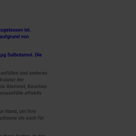
zugelassen ist.
 aufgrund von
 µg Salbutamol. Die
maanfällen und anderen
kulatur der
wie Atemnot, Keuchen
hmaanfälle effektiv
ur Hand, um Ihre
achsene als auch für