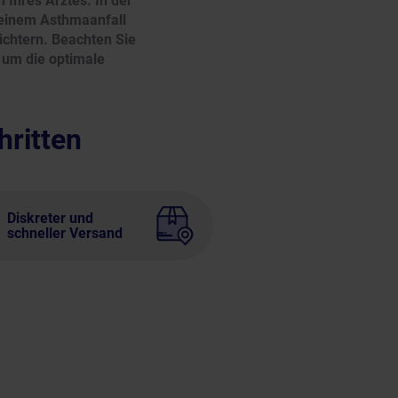
Ihres Arztes. In der
 einem Asthmaanfall
ichtern. Beachten Sie
 um die optimale
hritten
Diskreter und
schneller Versand