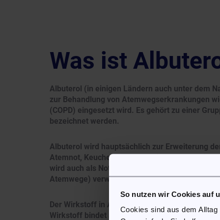
Was ist Albuter
Albuterol (in einigen Ländern auch unter dem 
zur Behandlung von Atemwegserkrankungen wie
(COPD) eingesetzt wird. Es gehört zu einer Gr
bezeichnet werden.
Albuterol wird hauptsächlich zur Erweiterung 
Atemnot, Keuchen und Husten) oder COPD (einsc
wird auch als Notfallmedikament zur schnelle
Atemwege) verwendet.
So nutzen wir Cookies auf 
Der Wirkstoff in Albuterol ist Albuterol (oder S
Cookies sind aus dem Alltag
Wirkstoff bindet an die Beta-2-Rezeptoren der g