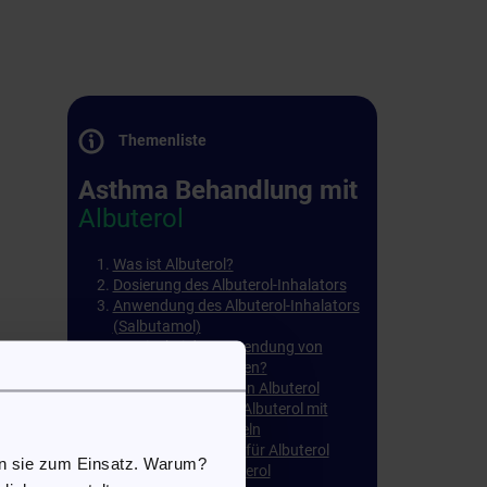
Themenliste
Asthma Behandlung mit
Albuterol
Was ist Albuterol?
Dosierung des Albuterol-Inhalators
Anwendung des Albuterol-Inhalators
(Salbutamol)
Es
Was ist bei der Anwendung von
Albuterol zu beachten?
Nebenwirkungen von Albuterol
Verträglichkeit von Albuterol mit
anderen Arzneimitteln
Kontraindikationen für Albuterol
en sie zum Einsatz. Warum?
Lagerung von Albuterol