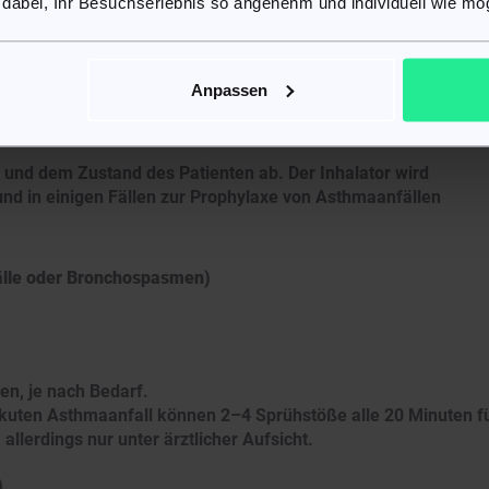
 dabei, Ihr Besuchserlebnis so angenehm und individuell wie mög
ich die Bronchien erweitern und der Luftstrom in die Lunge
lbuterol-Inhalators
Anpassen
 und dem Zustand des Patienten ab. Der Inhalator wird
nd in einigen Fällen zur Prophylaxe von Asthmaanfällen
lle oder Bronchospasmen)
en, je nach Bedarf.
kuten Asthmaanfall können 2–4 Sprühstöße alle 20 Minuten f
allerdings nur unter ärztlicher Aufsicht.
)