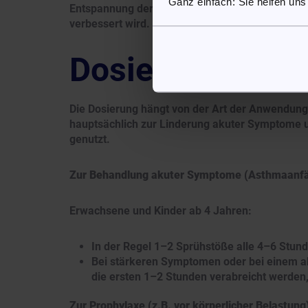
Ganz einfach: Sie helfen uns
Entspannung der Atemwegsmuskulatur, wodurch s
verbessert wird.
Dosierung des A
Die Dosierung hängt von der Art der Anwendung
hauptsächlich zur Linderung akuter Symptome u
genutzt.
Zur Behandlung akuter Symptome (Asthmaanfä
Erwachsene und Kinder ab 4 Jahren:
In der Regel 1–2 Sprühstöße alle 4–6 Stund
Bei stärkeren Symptomen oder bei einem a
die ersten 1–2 Stunden verabreicht werden, 
Zur Prophylaxe (z.B. vor körperlicher Belastung