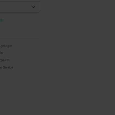
ger
ragebogen
nte
n 24-48h
er Service