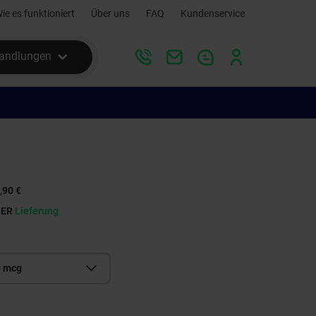
ie es funktioniert
Über uns
FAQ
Kundenservice
andlungen
,90 €
SER
Lieferung
0 mcg