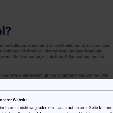
ol?
Namen Salbutamol bekannt) ist ein Medikament, das vor allem
 Asthma und chronisch obstruktiver Lungenerkrankung
uppe von Medikamenten, die als Beta-2-Sympathomimetika
der Atemwege eingesetzt, um die Symptome von Asthma (wie
hließlich chronischer Bronchitis und Emphysem) zu lindern. 
n Linderung akuter Bronchospasmen (Verkrampfung der
unserer Website
albutamol), ein selektiver Beta-2-Adrenozeptor-Agonist. Dieser
 im Internet nicht wegzudenken – auch auf unserer Seite komm
latten Muskulatur der Bronchien und führt zu einer