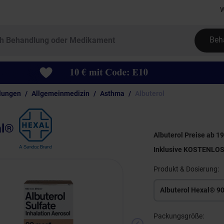
W
Beh
lungen
Allgemeinmedizin
Asthma
Albuterol
al®
Albuterol Preise ab 19
Inklusive KOSTENLO
Produkt & Dosierung:
Albuterol Hexal® 9
Packungsgröße: