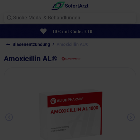
Blasenentzündung
Amoxicillin AL®
Amoxicillin AL®