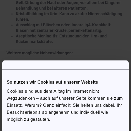
Gelbfärbung der Haut oder Augen, vor allem bei längerer
Behandlung und bei älteren Patienten.
Kristallbildung im Urin: Kann zu akuter Nierenschädigung
führen.
Ausschlag mit Bläschen oder lineare IgA-Krankheit:
Blasen mit zentraler Kruste, perlenkettenartig.
Aseptische Meningitis: Entzündung der Hirn- und
Rückenmarkshäute.
Weitere mögliche Nebenwirkungen:
Leichter, juckender Ausschlag mit rosa-roten Flecken;
„Nesselsucht-ähnliche“ Schwellungen an Armen, Beinen,
Handflächen oder Fußsohlen;
Übelkeit, Durchfall, Erbrechen;
So nutzen wir Cookies auf unserer Website
Soor (Hefepilzinfektionen in Vagina, Mund oder
Cookies sind aus dem Alltag im Internet nicht
Hautfalten);
Nierenprobleme;
wegzudenken – auch auf unserer Seite kommen sie zum
Krampfanfälle bei hoher Dosis oder bestehenden
Einsatz. Warum? Ganz einfach: Sie helfen uns dabei, Ihr
Nierenproblemen;
Besuchserlebnis so angenehm und individuell wie
Schwindel, Überaktivität;
möglich zu gestalten.
Gelb, braun oder schwarz verfärbte „haarige“ Zunge;
Hämolytische Anämie: Müdigkeit, Kopfschmerzen,