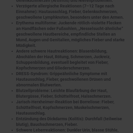
Gelenkschmerzen (Arthritis) und Nierenproblemen.
Verzögerte allergische Reaktionen (7–12 Tage nach
Einnahme): Hautausschlag, Fieber, Gelenkschmerzen,
geschwollene Lymphknoten, besonders unter den Armen.
Erythema multiforme: Juckende rötlich-violette Flecken
an Handflächen oder Fußsohlen, „Nesselsucht-ähnliche“
geschwollene Hautbereiche, empfindliche Stellen an
Mund, Augen und Genitalien, mögliches Fieber und starke
Müdigkeit.
Andere schwere Hautreaktionen: Blasenbildung,
Abschälen der Haut, Rötung, Schmerzen, Juckreiz,
Schuppenbildung, eventuell begleitet von Fieber,
Kopfschmerzen und Gliederschmerzen.
DRESS-Syndrom: Grippeähnliche Symptome mit
Hautausschlag, Fieber, geschwollenen Drüsen und
abnormalen Blutwerten.
Blutzellprobleme: Leichte Blaufärbung der Haut,
Blutergüsse, Fieber, Schüttelfrost, Halsschmerzen.
Jarisch-Herxheimer-Reaktion bei Borreliose: Fieber,
Schüttelfrost, Kopfschmerzen, Muskelschmerzen,
Hautausschlag.
Entzündung des Dickdarms (Kolitis): Durchfall (teilweise
blutig), Bauchschmerzen, Fieber.
Schwere Leberreaktionen: Dunkler Urin, blasse Stühle,