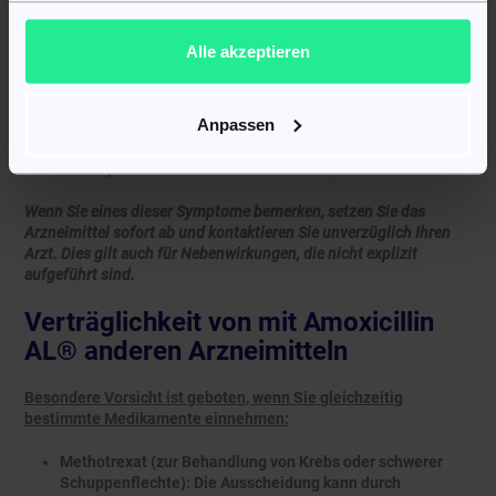
Atemnot, Blässe, Gelbfärbung von Haut und Augen;
Verminderte Anzahl weißer Blutkörperchen und
Blutplättchen;
Alle akzeptieren
Verlängerte Blutgerinnung (erkennbar bei Nasenbluten
oder Schnitten);
Brustschmerzen (können auf das Kounis-Syndrom
Anpassen
hinweisen);
Arzneimittelbedingtes Enterokolitissyndrom (DIES);
Nierenprobleme durch Kristalle im Urin;
Wenn Sie eines dieser Symptome bemerken, setzen Sie das
Arzneimittel sofort ab und kontaktieren Sie unverzüglich Ihren
Arzt. Dies gilt auch für Nebenwirkungen, die nicht explizit
aufgeführt sind.
Verträglichkeit von mit Amoxicillin
AL® anderen Arzneimitteln
Besondere Vorsicht ist geboten, wenn Sie gleichzeitig
bestimmte Medikamente einnehmen:
Methotrexat (zur Behandlung von Krebs oder schwerer
Schuppenflechte): Die Ausscheidung kann durch