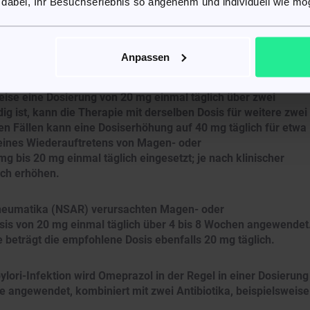
s bei geringfügiger Schädigung der Speiseröhre 20 mg einmal
 dabei, Ihr Besuchserlebnis so angenehm und individuell wie mög
Falls keine vollständige Abheilung erreicht wird, kann die
hen fortgesetzt werden. Nach erfolgreicher Abheilung wird
äglich empfohlen. Liegt keine Schädigung der Speiseröhre vor,
Anpassen
 täglich.
ise eine Dosierung von 20 mg einmal täglich über zwei
ig ist, kann die Therapie mit derselben Dosis für weitere zwei
en Fällen kann eine Dosiserhöhung auf 40 mg täglich für etwa
 eines Wiederauftretens von Magen- oder
bis 20 mg einmal täglich eingesetzt; je nach klinischer
ich erhöhen.
irheumatika (NSAR) verursachten Magen- oder
is von 20 mg einmal täglich über 4 bis 8 Wochen angewendet
 beträgt die empfohlene Dosis ebenfalls 20 mg täglich.
lori-Infektion wird Omeprazol in der Regel in einer Dosierung
 angewendet, kombiniert mit zwei Antibiotika, beispielsweise