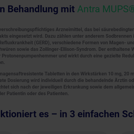
n Behandlung mit
Antra MUPS
verschreibungspflichtiges Arzneimittel, das bei säurebedingt
kts eingesetzt wird. Dazu zählen unter anderem Sodbrennen
Refluxkrankheit (GERD), verschiedene Formen von Magen- un
würen sowie das Zollinger-Ellison-Syndrom. Der enthaltene 
r Protonenpumpenhemmer und wirkt durch eine gezielte Reduk
on.
magensaftresistente Tabletten in den Wirkstärken 10 mg, 20 
ete Dosierung wird individuell durch die behandelnde Ärztin 
ichtet sich nach der jeweiligen Erkrankung sowie dem allgeme
er Patientin oder des Patienten.
ktioniert es – in 3 einfachen Sc