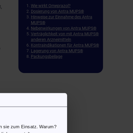
Wie wirkt Omeprazol?
,
Dosierung von Antra MUPS®
Hinweise zur Einnahme des Antra
MUPS®
Nebenwirkungen von Antra MUPS®
Verträglichkeit von mit Antra MUPS®
anderen Arzneimitteln
Kontraindikationen für Antra MUPS®
e
Lagerung von Antra MUPS®
Packungsbeilage
en sie zum Einsatz. Warum?