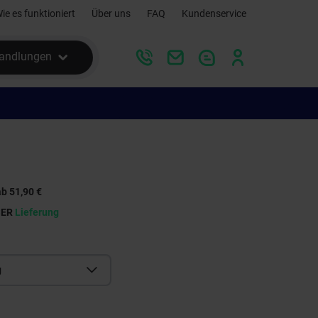
ie es funktioniert
Über uns
FAQ
Kundenservice
andlungen
b 51,90 €
SER
Lieferung
g