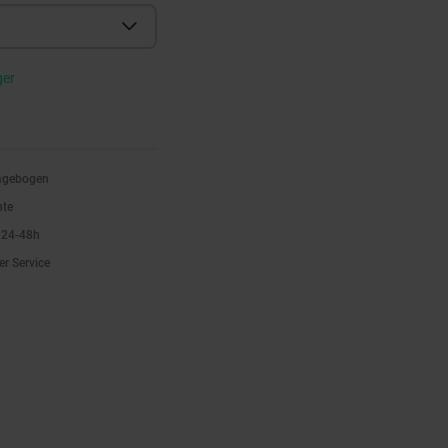
ger
ragebogen
nte
n 24-48h
er Service