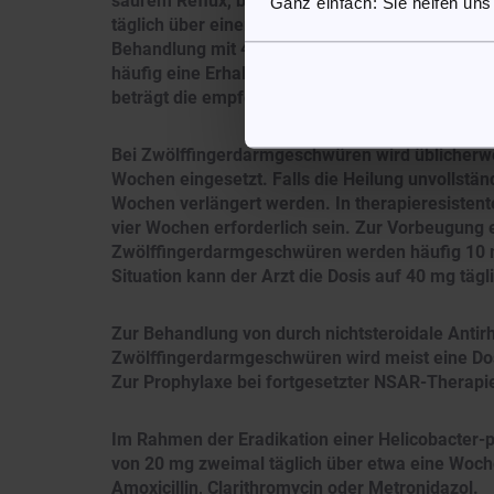
saurem Reflux, beträgt die übliche Anfangsdosi
Ganz einfach: Sie helfen uns
täglich über einen Zeitraum von 4 bis 8 Wochen. 
Behandlung mit 40 mg täglich für weitere 8 Woc
häufig eine Erhaltungsdosis von 10 mg einmal t
beträgt die empfohlene Dosis in der Regel 10 mg
Bei Zwölffingerdarmgeschwüren wird üblicherwe
Wochen eingesetzt. Falls die Heilung unvollständ
Wochen verlängert werden. In therapieresistent
vier Wochen erforderlich sein. Zur Vorbeugung
Zwölffingerdarmgeschwüren werden häufig 10 mg 
Situation kann der Arzt die Dosis auf 40 mg tägl
Zur Behandlung von durch nichtsteroidale Ant
Zwölffingerdarmgeschwüren wird meist eine Dos
Zur Prophylaxe bei fortgesetzter NSAR-Therapie
Im Rahmen der Eradikation einer Helicobacter-py
von 20 mg zweimal täglich über etwa eine Woche
Amoxicillin, Clarithromycin oder Metronidazol.