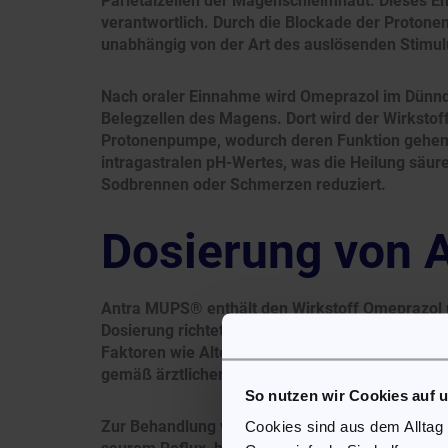
Parietalzellen der Magenschleimhaut. Dieses Enz
verantwortlich. Durch die Blockade der Protone
unabhängig von der Art des auslösenden Stimul
Nach oraler Einnahme wird Omeprazol im Dünnda
Belegzellen des Magens. Dort wird der Wirkstoff
Protonenpumpe, wodurch deren Funktion gehemm
intragastralen pH-Wertes, was die Heilung säu
Sodbrennen oder Schmerzen reduziert.
Dosierung von
Antra MUPS® enthält den Wirkstoff Omeprazol
Dosierung richtet sich nach der jeweiligen Indi
Faktoren wie Alter, Begleiterkrankungen und gle
gemäß ärztlicher Anweisung oder den Angaben i
So nutzen wir Cookies auf 
Zur Behandlung von Symptomen der gastroösoph
Cookies sind aus dem Alltag