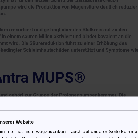
ym ist für den letzten Schritt der Salzsäuresekretion
npumpe wird die Produktion von Magensäure deutlich reduziert
us.
rm resorbiert und gelangt über den Blutkreislauf zu den
 in einem sauren Milieu aktiviert und bindet kovalent an die
t wird. Die Säurereduktion führt zu einer Erhöhung des
rebedingter Schleimhautschäden unterstützt und Symptome wi
 Antra MUPS®
 und gehört zur Gruppe der Protonenpumpenhemmer. Die
kation, dem Schweregrad der Erkrankung sowie individuellen
ichzeitiger Medikation. Die Einnahme sollte ausschließlich
n der Fachinformation erfolgen.
unserer Website
agealen Refluxkrankheit, einschließlich Sodbrennen und
 im Internet nicht wegzudenken – auch auf unserer Seite komm