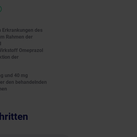
®
en Erkrankungen des
 im Rahmen der
d
Wirkstoff Omeprazol
tion der
mg und 40 mg
oder den behandelnden
inen
hritten