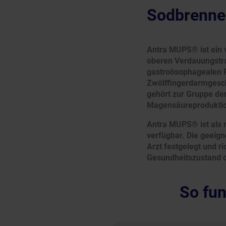
Sodbrenne
Antra MUPS® ist ein 
oberen Verdauungstra
gastroösophagealen 
Zwölffingerdarmgesch
gehört zur Gruppe de
Magensäureprodukti
Antra MUPS® ist als 
verfügbar. Die geeign
Arzt festgelegt und r
Gesundheitszustand d
So fun