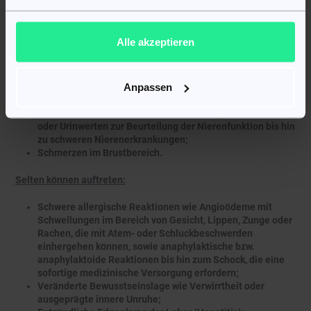
Veränderungen der Darmbewegung, Mundtrockenheit,
Magen- oder Darmgeschwüre mit möglicher Blutung oder
Durchbruch, Reizdarmsyndrom sowie Entzündung der
Alle akzeptieren
Bauchspeicheldrüse;
Schwellungen im Gesichtsbereich sowie Hautreaktionen
wie Ausschlag, Rötung oder Juckreiz;
Anpassen
Muskelbeschwerden wie Krämpfe, Spasmen, Schmerzen
oder Steifheit;
Erhöhte Kaliumwerte im Blut, Veränderungen von Blut-
oder Urinwerten zur Beurteilung der Nierenfunktion bis hin
zu schweren Nierenerkrankungen;
Schmerzen im Brustbereich.
Selten können auftreten:
Schwere allergische Reaktionen wie Angioödeme mit
Schwellungen im Bereich von Gesicht, Lippen, Zunge oder
Rachen, die mit Atem- oder Schluckbeschwerden
einhergehen können, sowie anaphylaktische bzw.
anaphylaktoide Reaktionen bis hin zum Schock, die eine
sofortige medizinische Versorgung erfordern;
Veränderte Bewusstseinslage wie Verwirrtheit oder
ausgeprägte innere Unruhe;