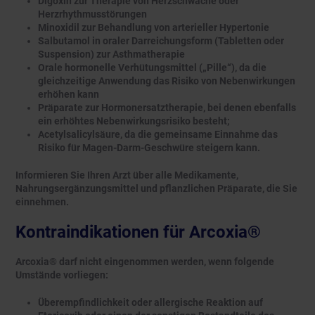
Digoxin zur Therapie von Herzschwäche oder
Herzrhythmusstörungen
Minoxidil zur Behandlung von arterieller Hypertonie
Salbutamol in oraler Darreichungsform (Tabletten oder
Suspension) zur Asthmatherapie
Orale hormonelle Verhütungsmittel („Pille“), da die
gleichzeitige Anwendung das Risiko von Nebenwirkungen
erhöhen kann
Präparate zur Hormonersatztherapie, bei denen ebenfalls
ein erhöhtes Nebenwirkungsrisiko besteht;
Acetylsalicylsäure, da die gemeinsame Einnahme das
Risiko für Magen-Darm-Geschwüre steigern kann.
Informieren Sie Ihren Arzt über alle Medikamente,
Nahrungsergänzungsmittel und pflanzlichen Präparate, die Sie
einnehmen.
Kontraindikationen für Arcoxia®
Arcoxia® darf nicht eingenommen werden, wenn folgende
Umstände vorliegen:
Überempfindlichkeit oder allergische Reaktion auf