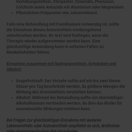
Verhütungsmitteln, Stiripentol, Cimetidin, Phenazon,
Colchicin sowie Antazida mit Aluminium oder Magnesium.
Pflanzlichen Präparaten wie Johanniskraut.
Falls eine Behandlung mit Fusidinsäure notwendig ist, sollte
die Einnahme dieses Arzneimittels vorübergehend
unterbrochen werden. Ihr Arzt wird festlegen, wann die
Therapie wieder aufgenommen werden kann. Eine
gleichzeitige Anwendung kann in seltenen Fällen zu
Muskelschäden führen.
Einnahme zusammen mit Nahrungsmitteln, Getränken und
Alkohol:
Grapefruitsaft:
Der Verzehr sollte auf ein bis zwei kleine
Gläser pro Tag beschränkt werden, da größere Mengen die
Wirkung des Arzneimittels verstärken können.
Alkohol:
Während der Behandlung sollte ein übermäßiger
Alkoholkonsum vermieden werden, da dies das Risiko für
unerwünschte Wirkungen erhöhen kann.
Bei Fragen zur gleichzeitigen Einnahme mit anderen
Lebensmitteln oder Arzneimitteln empfiehlt es sich, ärztlichen
oder pharmazeutischen Rat einzuholen.