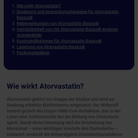
Wie wirkt Atorvastatin?
Dosierung und Anwendungshinweise für Atorvastatin
Basics®
Nebenwirkungen von Atorvastatin Basics®
Verträglichkeit von mit Atorvastatin Basics® anderen
Arzneimitteln
Kontraindikationen für Atorvastatin Basics®
Lagerung von Atorvastatin Basics®
Packungsbeilage
Wie wirkt Atorvastatin?
Atorvastatin gehört zur Gruppe der Statine und wird zur
Senkung erhöhter Blutfettwerte eingesetzt. Der Wirkstoff
hemmt gezielt das Enzym HMG-CoA-Reduktase, das in der
Leber eine Schlüsselrolle bei der Bildung von Cholesterin
spielt. Durch diese Hemmung wird die Entstehung von
Mevalonat – einer wichtigen Vorstufe des Cholesterins –
reduziert, wodurch die körpereigene Cholesterinproduktion