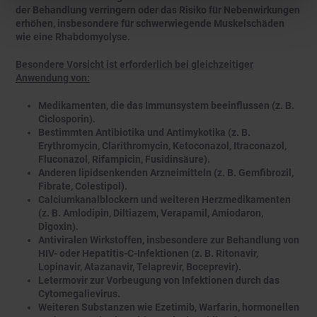
der Behandlung verringern oder das Risiko für Nebenwirkungen
erhöhen, insbesondere für schwerwiegende Muskelschäden
wie eine Rhabdomyolyse.
Besondere Vorsicht ist erforderlich bei gleichzeitiger
Anwendung von:
Medikamenten, die das Immunsystem beeinflussen (z. B.
Ciclosporin).
Bestimmten Antibiotika und Antimykotika (z. B.
Erythromycin, Clarithromycin, Ketoconazol, Itraconazol,
Fluconazol, Rifampicin, Fusidinsäure).
Anderen lipidsenkenden Arzneimitteln (z. B. Gemfibrozil,
Fibrate, Colestipol).
Calciumkanalblockern und weiteren Herzmedikamenten
(z. B. Amlodipin, Diltiazem, Verapamil, Amiodaron,
Digoxin).
Antiviralen Wirkstoffen, insbesondere zur Behandlung von
HIV- oder Hepatitis-C-Infektionen (z. B. Ritonavir,
Lopinavir, Atazanavir, Telaprevir, Boceprevir).
Letermovir zur Vorbeugung von Infektionen durch das
Cytomegalievirus.
Weiteren Substanzen wie Ezetimib, Warfarin, hormonellen