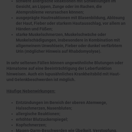
schwere allergische Reaktionen mit Schwellungen im
Gesicht, an Lippen, Zunge oder im Rachen, die
Atemprobleme verursachen können;
ausgeprägte Hautreaktionen mit Blasenbildung, Ablösung
der Haut, Fieber oder starkem Hautausschlag, vor allem an
Händen und Füßen;
starke Muskelschmerzen, Muskelschwäche oder
Muskelschädigungen, insbesondere in Kombination mit
allgemeinem Unwohlsein, Fieber oder dunkel verfärbtem
Urin (möglicher Hinweis auf Rhabdomyolyse).
In sehr seltenen Fällen können ungewöhnliche Blutungen oder
Hämatome auf eine Beeinträchtigung der Leberfunktion
hinweisen. Auch ein lupusähnliches Krankheitsbild mit Haut-
und Gelenkbeschwerden ist möglich.
Häufige Nebenwirkungen:
Entzündungen im Bereich der oberen Atemwege,
Halsschmerzen, Nasenbluten;
allergische Reaktionen;
erhöhter Blutzuckerspiegel;
Kopfschmerzen;
Magen-Darm-Beschwerden wie Übelkeit, Verstopfung,