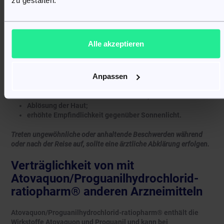
Entzündung der Leber (Hepatitis);
Gallenstau (Cholestase);
beschleunigter Herzschlag (Tachykardie);
Entzündungen der Blutgefäße (Vaskulitis) mit rötlichen
oder violetten Hautveränderungen;
Alle akzeptieren
Krampfanfälle;
Panikattacken oder starke emotionale Reaktionen;
Albträume;
Anpassen
schwere psychische Störungen mit Realitätsverlust;
Verdauungsbeschwerden;
Geschwüre oder Blasen im Mundraum;
Ablösung der Haut;
erhöhte Empfindlichkeit gegenüber Sonnenlicht.
Treten ungewöhnliche oder anhaltende Beschwerden während
oder nach der Reise auf, sollte eine ärztliche Abklärung erfolgen.
Verträglichkeit von mit
Atovaquon/Proguanilhydrochlorid-
ratiopharm® anderen Arzneimitteln
Atovaquon/Proguanilhydrochlorid-ratiopharm® enthält die
Wirkstoffe Atovaquon und Proguanil und kann bei