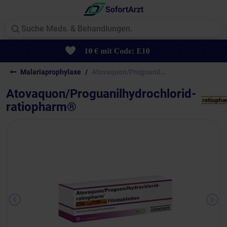
Malariaprophylaxe
Atovaquon/Proguanilhydrochlorid-ratiopharm®
Atovaquon/Proguanilhydrochlorid-
ratiopharm®