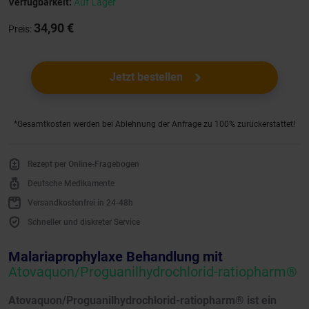
Verfügbarkeit:
Auf Lager
34,90 €
Preis:
Jetzt bestellen
*Gesamtkosten werden bei Ablehnung der Anfrage zu 100% zurückerstattet!
Rezept per Online-Fragebogen
Deutsche Medikamente
Versandkostenfrei in 24-48h
Schneller und diskreter Service
Malariaprophylaxe Behandlung mit
Atovaquon/Proguanilhydrochlorid-ratiopharm®
Atovaquon/Proguanilhydrochlorid-ratiopharm® ist ein