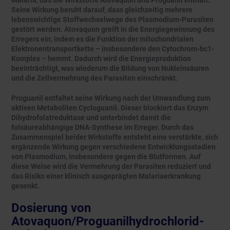
Malaria, das die Wirkstoffe Atovaquon und Proguanil enthält.
Seine Wirkung beruht darauf, dass gleichzeitig mehrere
lebenswichtige Stoffwechselwege des Plasmodium-Parasiten
gestört werden. Atovaquon greift in die Energiegewinnung des
Erregers ein, indem es die Funktion der mitochondrialen
Elektronentransportkette – insbesondere den Cytochrom-bc1-
Komplex – hemmt. Dadurch wird die Energieproduktion
beeinträchtigt, was wiederum die Bildung von Nukleinsäuren
und die Zellvermehrung des Parasiten einschränkt.
Proguanil entfaltet seine Wirkung nach der Umwandlung zum
aktiven Metaboliten Cycloguanil. Dieser blockiert das Enzym
Dihydrofolatreduktase und unterbindet damit die
folsäureabhängige DNA-Synthese im Erreger. Durch das
Zusammenspiel beider Wirkstoffe entsteht eine verstärkte, sich
ergänzende Wirkung gegen verschiedene Entwicklungsstadien
von Plasmodium, insbesondere gegen die Blutformen. Auf
diese Weise wird die Vermehrung der Parasiten reduziert und
das Risiko einer klinisch ausgeprägten Malariaerkrankung
gesenkt.
Dosierung von
Atovaquon/Proguanilhydrochlorid-