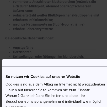
verminderte Anzahl roter Blutkörperchen (Anämie), die
sich durch Müdigkeit, Atemnot oder Kopfschmerzen
äußern kann;
reduzierte Zahl weißer Blutkörperchen (Neutropenie) mit
erhöhtem Infektionsrisiko;
niedrige Natriumwerte im Blut (Hyponatriämie);
erhöhte Leberenzymwerte.
Gelegentliche Nebenwirkungen:
Angstgefühle;
Herzklopfen;
Schwellungen oder Rötungen im Mundbereich;
Haarausfall;
Nesselsucht (juckende, erhabene Hautreaktionen);
gelegentlich erhöhte Amylasewerte im Labor.
So nutzen wir Cookies auf unserer Website
Seltene Nebenwirkungen:
Cookies sind aus dem Alltag im Internet nicht wegzudenken
Halluzinationen (Wahrnehmung nicht vorhandener Dinge).
– auch auf unserer Seite kommen sie zum Einsatz.
Warum? Ganz einfach: Sie helfen uns dabei, Ihr
Weitere mögliche Nebenwirkungen (Häufigkeit nicht bekannt):
Besuchserlebnis so angenehm und individuell wie möglich
zu gestalten.