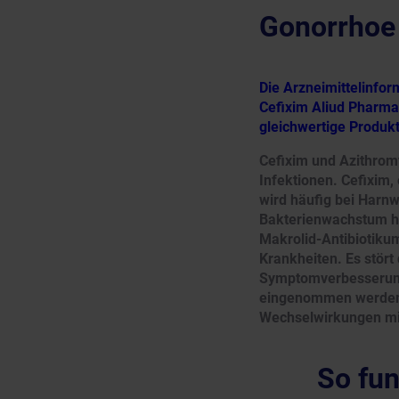
Gonorrhoe
Die Arzneimittelinfo
Cefixim Aliud Pharma®
gleichwertige Produk
Cefixim und Azithromy
Infektionen. Cefixim,
wird häufig bei Harn
Bakterienwachstum he
Makrolid-Antibiotikum
Krankheiten. Es stört
Symptomverbesserung
eingenommen werden,
Wechselwirkungen mi
So fun