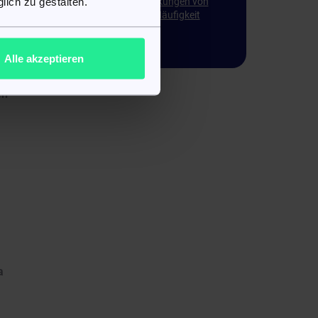
lich zu gestalten.
Mögliche Nebenwirkungen von
Cefixim und deren Häufigkeit
Packungsbeilage
t
Alle akzeptieren
en
a