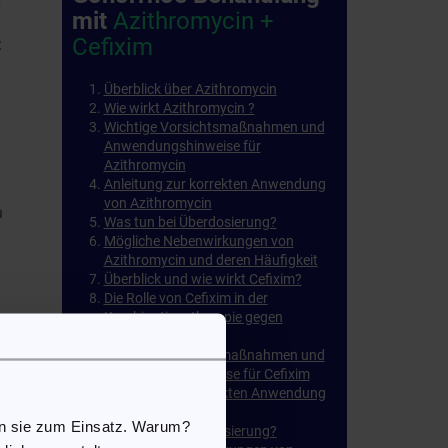
r
mit
Azithromycin +
Cefixim
t
Überblick über Azithromycin
Wie wirkt Azithromycin ?
Wichtige Vorsichtsmaßnahmen und
Anwendungshinweise für
Azithromycin
Anleitung zur korrekten Anwendung
von Azithromycin
m
Was tun bei Überdosierung?
Mögliche Nebenwirkungen von
Azithromycin und deren Häufigkeit
Überblick und wie wirkt Cefixim?
Die Rolle von Cefixim in der
Kombinationstherapie gegen
Gonorrhoe
Wichtige Vorsichtsmaßnahmen und
Anwendungshinweise für Cefixim
Anleitung zur korrekten Anwendung
von Cefixim
en sie zum Einsatz. Warum?
Was tun bei Überdosierung?