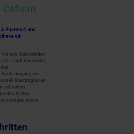
 Cefixim
 1 A Pharma® und
otheke ein
Vielzahl bakterieller
e der Cephalosporine,
 das
Azithromycin, ein
sexuell übertragbaren
er schnellen
en des Arztes
nwirkungen sowie
hritten