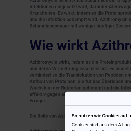
Azithromycin ist ein Antibiotikum aus der Grupp
Infektionen eingesetzt wird, darunter Atemwegs
Krankheiten. Es wirkt, indem es die Proteinpr
und die Infektion bekämpft wird. Azithromycin i
Behandlungsdauer mit weniger häufiger Dosieru
Wie wirkt Azith
Azithromycin wirkt, indem es die Proteinproduk
und deren Vermehrung essenziell ist. Es bindet 
verhindert so die Translokation von Peptiden un
Aufbau von Proteinen, die für das Überleben u
Wachstum der Bakterien gehemmt und die Infekt
effektiv gegen eine Vielzahl von grampositiven
Erreger.
So nutzen wir Cookies auf 
Die Rolle von Azithromycin in der Kombination
Cookies sind aus dem Alltag