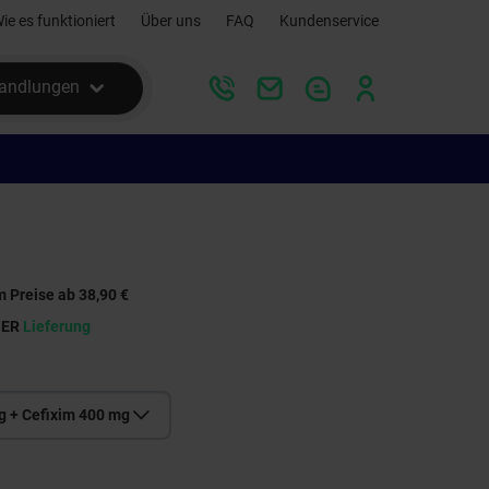
ie es funktioniert
Über uns
FAQ
Kundenservice
andlungen
m Preise ab 38,90 €
SER
Lieferung
g + Cefixim 400 mg