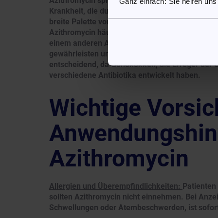
Azithromycin spielt eine wichtige Rolle in der 
Ganz einfach: Sie helfen uns
Krankheit, die durch das Bakterium Neisseria go
breite Palette von Bakterien zu bekämpfen, eins
Azithromycin häufig als Teil einer Kombinations
einem anderen Antibiotikum, wie Ceftriaxon, v
gewährleisten und die Entwicklung von Antibioti
entscheidend, da Gonokokken, die Erreger der 
verschiedene Antibiotika entwickelt haben.
Wichtige Vors
Anwendungshinw
Azithromycin
Allergien und Überempfindlichkeiten:
Patienten
sollten Azithromycin nicht einnehmen. Bei Anze
Schwellungen oder Atembeschwerden, ist sofort ä