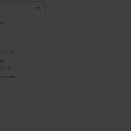
ger
ragebogen
nte
n 24-48h
er Service