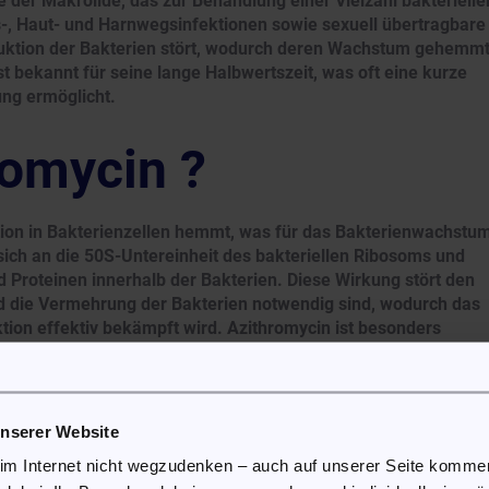
e der Makrolide, das zur Behandlung einer Vielzahl bakterielle
-, Haut- und Harnwegsinfektionen sowie sexuell übertragbare
oduktion der Bakterien stört, wodurch deren Wachstum gehemm
st bekannt für seine lange Halbwertszeit, was oft eine kurze
ng ermöglicht.
romycin ?
tion in Bakterienzellen hemmt, was für das Bakterienwachstu
sich an die 50S-Untereinheit des bakteriellen Ribosoms und
d Proteinen innerhalb der Bakterien. Diese Wirkung stört den
nd die Vermehrung der Bakterien notwendig sind, wodurch das
ion effektiv bekämpft wird. Azithromycin ist besonders
 und gramnegativen Bakterien sowie gegen einige atypische
unserer Website
stherapie gegen Gonorrhoe
 im Internet nicht wegzudenken – auch auf unserer Seite komm