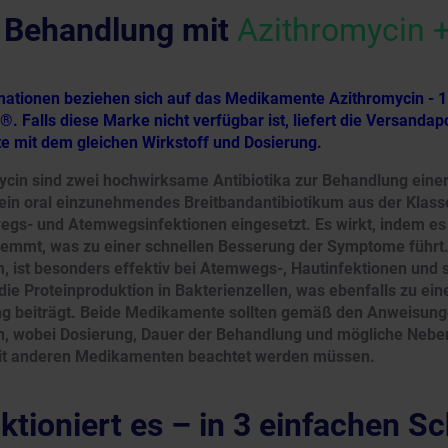
 Behandlung mit
Azithromycin +
rmationen beziehen sich auf das Medikamente Azithromycin -
. Falls diese Marke nicht verfügbar ist, liefert die Versandap
te mit dem gleichen Wirkstoff und Dosierung.
cin sind zwei hochwirksame Antibiotika zur Behandlung einer 
 ein oral einzunehmendes Breitbandantibiotikum aus der Klass
wegs- und Atemwegsinfektionen eingesetzt. Es wirkt, indem es
mmt, was zu einer schnellen Besserung der Symptome führt. 
, ist besonders effektiv bei Atemwegs-, Hautinfektionen und 
 die Proteinproduktion in Bakterienzellen, was ebenfalls zu ein
 beiträgt. Beide Medikamente sollten gemäß den Anweisung
 wobei Dosierung, Dauer der Behandlung und mögliche Nebe
t anderen Medikamenten beachtet werden müssen.
ktioniert es – in 3 einfachen Sc