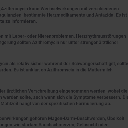
:
Azithromycin kann Wechselwirkungen mit verschiedenen
gulanzien, bestimmte Herzmedikamente und Antazida. Es ist
te zu informieren.
en mit Leber- oder Nierenproblemen, Herzrhythmusstörungen
ngerung sollten Azithromycin nur unter strenger ärztlicher
in als relativ sicher während der Schwangerschaft gilt, sollt
en. Es ist unklar, ob Azithromycin in die Muttermilch
der ärztlichen Verschreibung eingenommen werden, wobei die
werden sollte, auch wenn sich die Symptome verbessern. Di
Mahlzeit hängt von der spezifischen Formulierung ab.
benwirkungen gehören Magen-Darm-Beschwerden, Übelkeit
ungen wie starken Bauchschmerzen, Gelbsucht oder