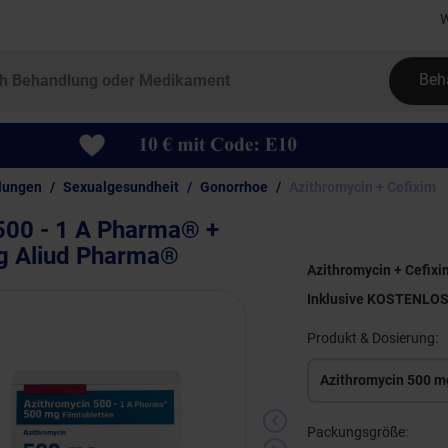
W
Beh
lungen
Sexualgesundheit
Gonorrhoe
Azithromycin + Cefixim
500 - 1 A Pharma® +
g Aliud Pharma®
Azithromycin + Cefixi
Inklusive KOSTENLO
Produkt & Dosierung:
Azithromycin 500 m
Packungsgröße: