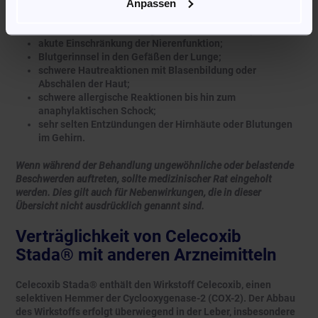
Anpassen
Entzündung der Bauchspeicheldrüse oder der
Speiseröhre;
schwere Lebererkrankungen, einschließlich Hepatitis;
akute Einschränkung der Nierenfunktion;
Blutgerinnsel in den Gefäßen der Lunge;
schwere Hautreaktionen mit Blasenbildung oder
Abschälen der Haut;
schwere allergische Reaktionen bis hin zum
anaphylaktischen Schock;
sehr selten Entzündungen der Hirnhäute oder Blutungen
im Gehirn.
Wenn während der Behandlung ungewöhnliche oder belastende
Beschwerden auftreten, sollte medizinischer Rat eingeholt
werden. Dies gilt auch für Nebenwirkungen, die in dieser
Übersicht nicht ausdrücklich genannt sind.
Verträglichkeit von Celecoxib
Stada® mit anderen Arzneimitteln
Celecoxib Stada® enthält den Wirkstoff Celecoxib, einen
selektiven Hemmer der Cyclooxygenase-2 (COX-2). Der Abbau
des Wirkstoffs erfolgt überwiegend in der Leber, insbesondere