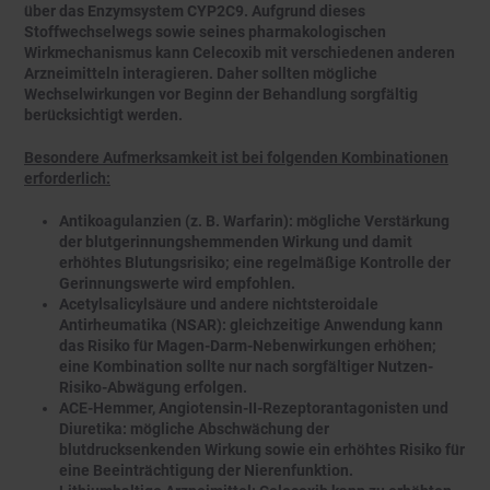
über das Enzymsystem CYP2C9. Aufgrund dieses
Stoffwechselwegs sowie seines pharmakologischen
Wirkmechanismus kann Celecoxib mit verschiedenen anderen
Arzneimitteln interagieren. Daher sollten mögliche
Wechselwirkungen vor Beginn der Behandlung sorgfältig
berücksichtigt werden.
Besondere Aufmerksamkeit ist bei folgenden Kombinationen
erforderlich:
Antikoagulanzien (z. B. Warfarin): mögliche Verstärkung
der blutgerinnungshemmenden Wirkung und damit
erhöhtes Blutungsrisiko; eine regelmäßige Kontrolle der
Gerinnungswerte wird empfohlen.
Acetylsalicylsäure und andere nichtsteroidale
Antirheumatika (NSAR): gleichzeitige Anwendung kann
das Risiko für Magen-Darm-Nebenwirkungen erhöhen;
eine Kombination sollte nur nach sorgfältiger Nutzen-
Risiko-Abwägung erfolgen.
ACE-Hemmer, Angiotensin-II-Rezeptorantagonisten und
Diuretika: mögliche Abschwächung der
blutdrucksenkenden Wirkung sowie ein erhöhtes Risiko für
eine Beeinträchtigung der Nierenfunktion.