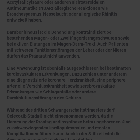
Acetylsalicylsäure oder anderen nichtsteroidalen
Antirheumatika (NSAR) allergische Reaktionen wie
Bronchospasmus, Nesselsucht oder allergische Rhinitis
entwickelt haben.
Darüber hinaus ist die Behandlung kontraindiziert bei
bestehenden Magen- oder Zwölffingerdarmgeschwüren sowie
bei aktiven Blutungen im Magen-Darm-Trakt. Auch Patienten
mit schweren Funktionsstörungen der Leber oder der Nieren
dürfen das Präparat nicht anwenden.
Eine Anwendung ist ebenfalls ausgeschlossen bei bestimmten
kardiovaskulären Erkrankungen. Dazu zählen unter anderem
eine diagnostizierte koronare Herzkrankheit, eine periphere
arterielle Verschlusskrankheit sowie zerebrovaskuläre
Erkrankungen wie Schlaganfälle oder andere
Durchblutungsstörungen des Gehirns.
Während des dritten Schwangerschaftstrimesters darf
Celecoxib Stada® nicht eingenommen werden, da die
Hemmung der Prostaglandinsynthese beim ungeborenen Kind
zu schwerwiegenden kardiopulmonalen und renalen
Komplikationen führen kann. Auch in der Stillzeit wird die
Anwendung grundsätzlich nicht empfohlen.