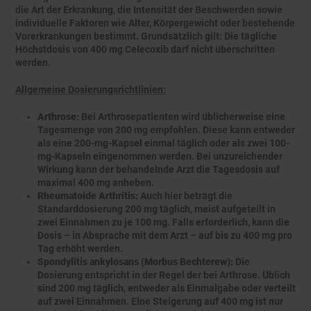
die Art der Erkrankung, die Intensität der Beschwerden sowie
individuelle Faktoren wie Alter, Körpergewicht oder bestehende
Vorerkrankungen bestimmt. Grundsätzlich gilt: Die tägliche
Höchstdosis von 400 mg Celecoxib darf nicht überschritten
werden.
Allgemeine Dosierungsrichtlinien:
Arthrose:
Bei Arthrosepatienten wird üblicherweise eine
Tagesmenge von 200 mg empfohlen. Diese kann entweder
als eine 200-mg-Kapsel einmal täglich oder als zwei 100-
mg-Kapseln eingenommen werden. Bei unzureichender
Wirkung kann der behandelnde Arzt die Tagesdosis auf
maximal 400 mg anheben.
Rheumatoide Arthritis:
Auch hier beträgt die
Standarddosierung 200 mg täglich, meist aufgeteilt in
zwei Einnahmen zu je 100 mg. Falls erforderlich, kann die
Dosis – in Absprache mit dem Arzt – auf bis zu 400 mg pro
Tag erhöht werden.
Spondylitis ankylosans (Morbus Bechterew):
Die
Dosierung entspricht in der Regel der bei Arthrose. Üblich
sind 200 mg täglich, entweder als Einmalgabe oder verteilt
auf zwei Einnahmen. Eine Steigerung auf 400 mg ist nur