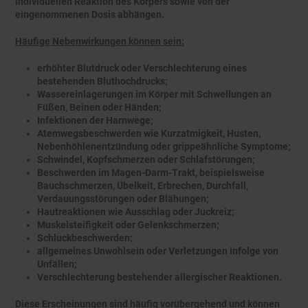
individuellen Reaktion des Körpers sowie von der
eingenommenen Dosis abhängen.
Häufige Nebenwirkungen können sein:
erhöhter Blutdruck oder Verschlechterung eines
bestehenden Bluthochdrucks;
Wassereinlagerungen im Körper mit Schwellungen an
Füßen, Beinen oder Händen;
Infektionen der Harnwege;
Atemwegsbeschwerden wie Kurzatmigkeit, Husten,
Nebenhöhlenentzündung oder grippeähnliche Symptome;
Schwindel, Kopfschmerzen oder Schlafstörungen;
Beschwerden im Magen-Darm-Trakt, beispielsweise
Bauchschmerzen, Übelkeit, Erbrechen, Durchfall,
Verdauungsstörungen oder Blähungen;
Hautreaktionen wie Ausschlag oder Juckreiz;
Muskelsteifigkeit oder Gelenkschmerzen;
Schluckbeschwerden;
allgemeines Unwohlsein oder Verletzungen infolge von
Unfällen;
Verschlechterung bestehender allergischer Reaktionen.
Diese Erscheinungen sind häufig vorübergehend und können