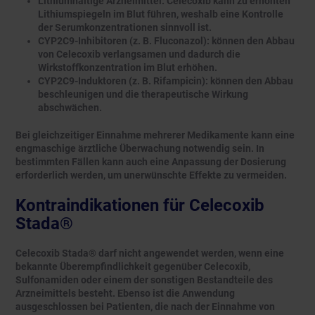
Lithiumhaltige Arzneimittel: Celecoxib kann zu erhöhten
Lithiumspiegeln im Blut führen, weshalb eine Kontrolle
der Serumkonzentrationen sinnvoll ist.
CYP2C9-Inhibitoren (z. B. Fluconazol): können den Abbau
von Celecoxib verlangsamen und dadurch die
Wirkstoffkonzentration im Blut erhöhen.
CYP2C9-Induktoren (z. B. Rifampicin): können den Abbau
beschleunigen und die therapeutische Wirkung
abschwächen.
Bei gleichzeitiger Einnahme mehrerer Medikamente kann eine
engmaschige ärztliche Überwachung notwendig sein. In
bestimmten Fällen kann auch eine Anpassung der Dosierung
erforderlich werden, um unerwünschte Effekte zu vermeiden.
Kontraindikationen für Celecoxib
Stada®
Celecoxib Stada® darf nicht angewendet werden, wenn eine
bekannte Überempfindlichkeit gegenüber Celecoxib,
Sulfonamiden oder einem der sonstigen Bestandteile des
Arzneimittels besteht. Ebenso ist die Anwendung
ausgeschlossen bei Patienten, die nach der Einnahme von