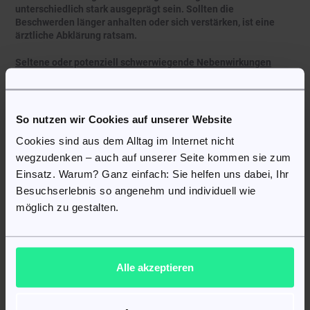
unterschiedlich stark ausgeprägt sein. Sollten die
Beschwerden länger anhalten oder sich verstärken, ist eine
ärztliche Abklärung ratsam.
Seltene oder potenziell schwerwiegende Nebenwirkungen
können umfassen:
Schlaganfall oder Herzrhythmusstörungen;
Veränderungen der Leber- oder Nierenwerte;
So nutzen wir Cookies auf unserer Website
Blutarmut oder eine verringerte Anzahl bestimmter
Cookies sind aus dem Alltag im Internet nicht
Blutzellen;
psychische Veränderungen wie Angstzustände,
wegzudenken – auch auf unserer Seite kommen sie zum
depressive Verstimmung, Verwirrtheit oder
Einsatz. Warum? Ganz einfach: Sie helfen uns dabei, Ihr
Halluzinationen;
Besuchserlebnis so angenehm und individuell wie
Kribbeln, ausgeprägte Müdigkeit oder Störungen der
möglich zu gestalten.
Koordination;
Sehstörungen, Hörminderung oder Ohrgeräusche;
erhöhte Kaliumwerte im Blut;
Entzündungen im Verdauungstrakt, Magengeschwüre oder
Magen-Darm-Blutungen;
Alle akzeptieren
Nesselsucht oder ausgeprägte allergische Reaktionen;
Muskelkrämpfe oder Muskelschwäche;
Hautverfärbungen oder Blutergüsse;