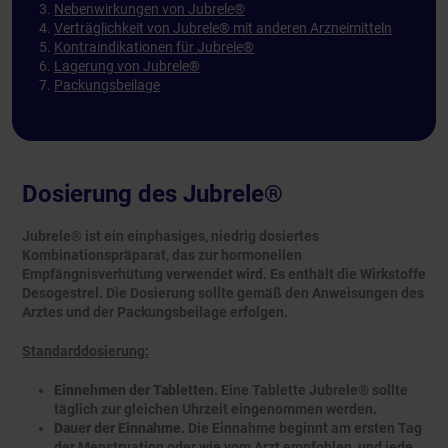
Nebenwirkungen von Jubrele®
Verträglichkeit von Jubrele® mit anderen Arzneimitteln
Kontraindikationen für Jubrele®
Lagerung von Jubrele®
Packungsbeilage
Dosierung des Jubrele®
Jubrele® ist ein einphasiges, niedrig dosiertes
Kombinationspräparat, das zur hormonellen
Empfängnisverhütung verwendet wird. Es enthält die Wirkstoffe
Desogestrel. Die Dosierung sollte gemäß den Anweisungen des
Arztes und der Packungsbeilage erfolgen.
Standarddosierung:
Einnehmen der Tabletten.
Eine Tablette Jubrele® sollte
täglich zur gleichen Uhrzeit eingenommen werden.
Dauer der Einnahme.
Die Einnahme beginnt am ersten Tag
der Menstruation oder wie vom Arzt empfohlen, und jede