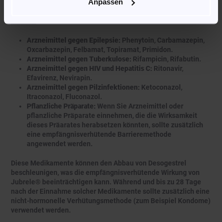
Anpassen
Medikamente, die die Wirksamkeit von Jubrele® verringern
können:
Arzneimittel gegen Epilepsie:
Phenytoin, Carbamazepin,
Oxcarbazepin, Felbamat, Topiramat, Primidon.
Arzneimittel gegen Tuberkulose:
Rifampicin, Rifabutin.
Arzneimittel gegen HIV und Hepatitis C:
Ritonavir,
Efavirenz, Nevirapin.
Arzneimittel gegen Pilzinfektionen:
Ketoconazol,
Itraconazol, Fluconazol.
Pflanzliche Präparate:
Wenn Sie Arzneimittel oder
pflanzliche Präparate einnehmen, die die Wirksamkeit
dieses Präarates herabsetzen könnten, sollte zusätzlich
eine empfängnisverhütende Barrieremethode
angewendet werden.
Diese Medikamente können den Abbau von Desogestrel
beschleunigen, was die empfängnisverhütende Wirkung von
Jubrele® beeinträchtigen kann. Während und bis zu 28 Tage
nach der Einnahme solcher Medikamente sollte zusätzlich eine
nicht-hormonelle Verhütungsmethode (zum Beispiel Kondome)
verwendet werden.