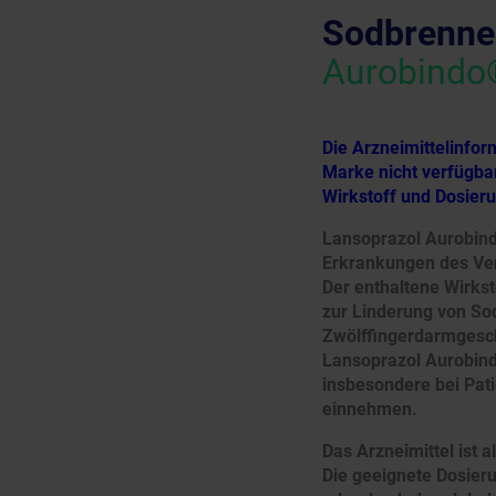
Sodbrenne
Aurobindo
Die Arzneimittelinfo
Marke nicht verfügbar
Wirkstoff und Dosier
Lansoprazol Aurobind
Erkrankungen des Ver
Der enthaltene Wirk
zur Linderung von So
Zwölffingerdarmgesch
Lansoprazol Aurobin
insbesondere bei Pati
einnehmen.
Das Arzneimittel ist 
Die geeignete Dosieru