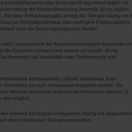
wird üblicherweise eine Dosis von 30 mg einmal täglich für
ren beträgt die Standarddosierung ebenfalls 30 mg täglich,
 Bei einer Refluxösophagitis erfolgt die Therapie häufig mit 
kann zur Rückfallprophylaxe eine niedrigere Erhaltungsdosis
 Verlauf kann die Dosierung angepasst werden.
n wird Lansoprazol in der Regel zweimal täglich zusammen mi
olgt die Einnahme morgens und abends mit jeweils 30 mg
Clarithromycin und Amoxicillin oder Clarithromycin und
 nichtsteroidale Antirheumatika (NSAR) einnehmen, kann
r Geschwüre als auch vorbeugend eingesetzt werden. Zur
hrere Wochen verwendet, während zur Prophylaxe oftmals 15
n sind möglich.
 einer höheren Anfangsdosis begonnen, häufig mit insgesamt 6
 nach dem individuellen Therapieansprechen.