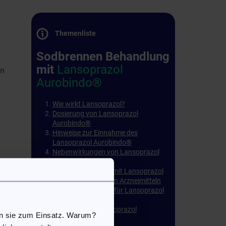
Themenliste
Sodbrennen Behandlung
mit
Lansoprazol
on
Aurobindo®
Wie wirkt Lansoprazol?
Dosierung von Lansoprazol
Aurobindo®
Hinweise zur Einnahme des
Lansoprazol Aurobindo®
Nebenwirkungen von Lansoprazol
Aurobindo®
Verträglichkeit von mit Lansoprazol
Aurobindo® anderen Arzneimitteln
Kontraindikationen für Lansoprazol
Aurobindo®
Lagerung von Lansoprazol
en sie zum Einsatz. Warum?
Aurobindo®