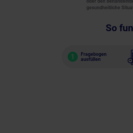
oder den behandelnden
gesundheitliche Situa
So fun
Fragebogen
1
ausfüllen