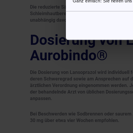
Ganz einfach: Sie helfen uns
Die reduzierte Säurebelastung unterstützt die 
Schleimhautbereiche. Da der Wirkstoff direkt am 
unabhängig davon, wodurch die Säuresekretion
Dosierung von 
Aurobindo®
Die Dosierung von Lansoprazol wird individuell f
deren Schweregrad sowie am Ansprechen auf die
ärztlichen Verordnung eingenommen werden. Je 
der behandelnde Arzt von üblichen Dosierungs
anpassen.
Bei Beschwerden wie Sodbrennen oder saurem A
30 mg über etwa vier Wochen empfohlen.