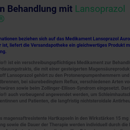
n Behandlung mit
Lansoprazol
®
rmationen beziehen sich auf das Medikament Lansoprazol Auro
 ist, liefert die Versandapotheke ein gleichwertiges Produkt 
ung.
o® ist ein verschreibungspflichtiges Medikament zur Behand
dauungstrakts, die mit einer gesteigerten Magensäureproduk
stoff Lansoprazol gehört zu den Protonenpumpenhemmern und
dbrennen, bei säurebedingtem Reflux, verschiedenen Arten v
würen sowie beim Zollinger-Ellison-Syndrom eingesetzt. Dar
do® auch vorbeugend angewendet werden, um Schleimhautsch
entinnen und Patienten, die langfristig nichtsteroidale Antir
als magensaftresistente Hartkapseln in den Wirkstärken 15 mg 
ng sowie die Dauer der Therapie werden individuell durch die