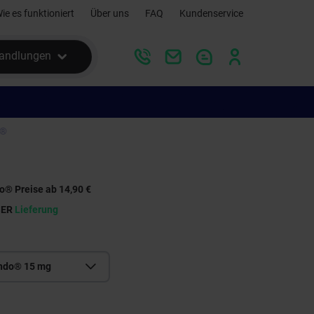
ie es funktioniert
Über uns
FAQ
Kundenservice
andlungen
o®
o® Preise ab 14,90 €
SER
Lieferung
indo® 15 mg