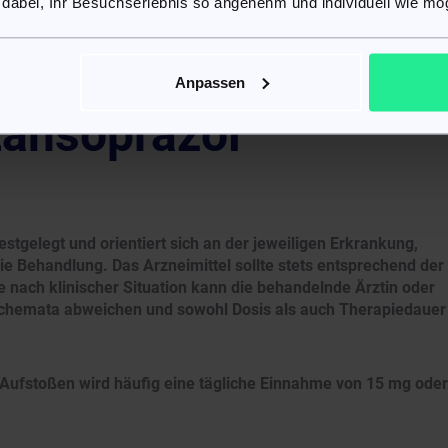
 dabei, Ihr Besuchserlebnis so angenehm und individuell wie mög
Regeneration geschädigter oder entzündeter
letzten Schritt der Säureproduktion ansetzt, wirkt er
 ausgelöst wurde.
Anpassen
Lansoprazol
estgelegt und orientiert sich an der jeweiligen Erkrankung,
 Behandlung. Das Arzneimittel sollte stets entsprechend der
nach klinischer Situation kann die behandelnde Ärztin oder
schemata abweichen und sowohl Dosis als auch Therapiedauer
ufstoßen wird häufig eine tägliche Einnahme von 15 mg oder