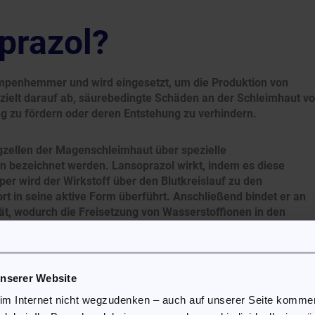
prazol?
mpenhemmer und wird eingesetzt, um die Produktion von
zielt darauf ab, säurebedingte Schäden an der Schleimhaut v
g zu fördern oder deren Entstehung zu verhindern.
gzellen der Magenschleimhaut über spezielle
 bezeichnet werden. Lansoprazol wirkt, indem es diese
 wird der Wirkstoff über den Blutkreislauf zu den
rt in seine aktive Form überführt. Anschließend bindet er an
ät, wodurch die Freisetzung von Wasserstoffionen in den
.
stoffs im Blut hinaus an, da die blockierten Protonenpumpen
unserer Website
e Säureproduktion wieder vollständig einsetzen kann. Durch
ne anhaltende Verringerung der Magensäure erreichen.
 im Internet nicht wegzudenken – auch auf unserer Seite komm