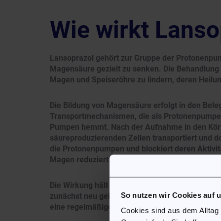
Wie wirkt Lanso
Lansoprazol gehört zur Gruppe der Protonenpu
Magensäure gezielt zu senken. Die Behandlung 
Magen und Speiseröhre zu lindern, deren Heilun
Die Bildung von Magensäure erfolgt in den Bele
Transportmechanismen, die als Protonenpumpen
Pumpen hemmt. Nach der Aufnahme in den Körper
säureproduzierenden Zellen transportiert und do
die Protonenpumpen und blockiert deren Aktivit
Magen reduziert wird und der Säuregehalt sinkt
Die Wirkung hält über die Anwesenheit des Wirk
So nutzen wir Cookies auf 
zunächst neu gebildet werden müssen, bevor di
eine regelmäßige Einnahme lässt sich daher ei
Cookies sind aus dem Alltag