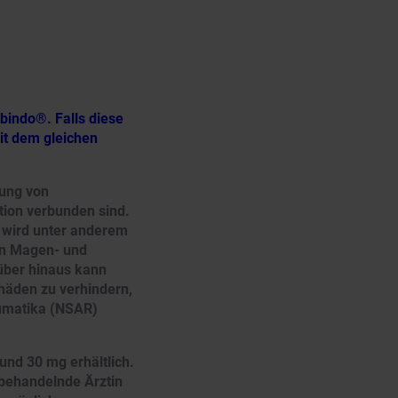
bindo®. Falls diese
mit dem gleichen
lung von
tion verbunden sind.
 wird unter anderem
on Magen- und
über hinaus kann
äden zu verhindern,
heumatika (NSAR)
und 30 mg erhältlich.
 behandelnde Ärztin