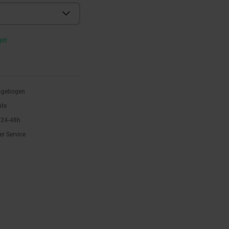
ger
ragebogen
nte
n 24-48h
er Service