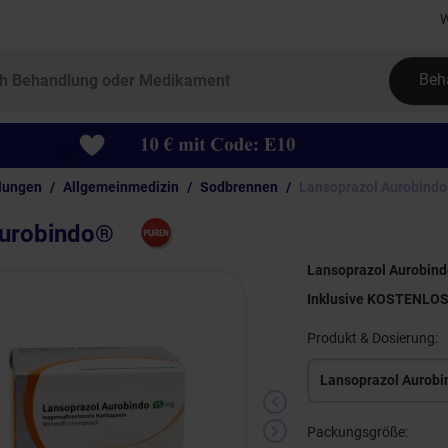
W
Beh
lungen
Allgemeinmedizin
Sodbrennen
Lansoprazol Aurobind
Aurobindo®
Lansoprazol Aurobind
Inklusive KOSTENLO
Produkt & Dosierung:
Lansoprazol Aurob
Packungsgröße: