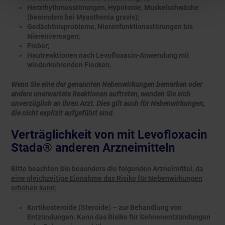
Herzrhythmusstörungen, Hypotonie, Muskelschwäche
(besonders bei Myasthenia gravis);
Gedächtnisprobleme, Nierenfunktionsstörungen bis
Nierenversagen;
Fieber;
Hautreaktionen nach Levofloxacin-Anwendung mit
wiederkehrenden Flecken.
Wenn Sie eine der genannten Nebenwirkungen bemerken oder
andere unerwartete Reaktionen auftreten, wenden Sie sich
unverzüglich an Ihren Arzt. Dies gilt auch für Nebenwirkungen,
die nicht explizit aufgeführt sind.
Verträglichkeit von mit Levofloxacin
Stada® anderen Arzneimitteln
Bitte beachten Sie besonders die folgenden Arzneimittel, da
eine gleichzeitige Einnahme das Risiko für Nebenwirkungen
erhöhen kann:
Kortikosteroide (Steroide) – zur Behandlung von
Entzündungen. Kann das Risiko für Sehnenentzündungen