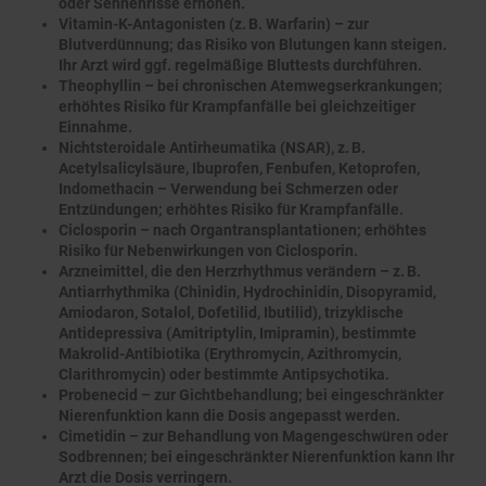
oder Sehnenrisse erhöhen.
Vitamin-K-Antagonisten (z. B. Warfarin) – zur
Blutverdünnung; das Risiko von Blutungen kann steigen.
Ihr Arzt wird ggf. regelmäßige Bluttests durchführen.
Theophyllin – bei chronischen Atemwegserkrankungen;
erhöhtes Risiko für Krampfanfälle bei gleichzeitiger
Einnahme.
Nichtsteroidale Antirheumatika (NSAR), z. B.
Acetylsalicylsäure, Ibuprofen, Fenbufen, Ketoprofen,
Indomethacin – Verwendung bei Schmerzen oder
Entzündungen; erhöhtes Risiko für Krampfanfälle.
Ciclosporin – nach Organtransplantationen; erhöhtes
Risiko für Nebenwirkungen von Ciclosporin.
Arzneimittel, die den Herzrhythmus verändern – z. B.
Antiarrhythmika (Chinidin, Hydrochinidin, Disopyramid,
Amiodaron, Sotalol, Dofetilid, Ibutilid), trizyklische
Antidepressiva (Amitriptylin, Imipramin), bestimmte
Makrolid-Antibiotika (Erythromycin, Azithromycin,
Clarithromycin) oder bestimmte Antipsychotika.
Probenecid – zur Gichtbehandlung; bei eingeschränkter
Nierenfunktion kann die Dosis angepasst werden.
Cimetidin – zur Behandlung von Magengeschwüren oder
Sodbrennen; bei eingeschränkter Nierenfunktion kann Ihr
Arzt die Dosis verringern.