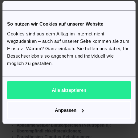
Schlafstörungen;
Kopfschmerzen, Schwindel;
Übelkeit, Erbrechen, Durchfall;
So nutzen wir Cookies auf unserer Website
Anstieg bestimmter Leberwerte im Blut.
Cookies sind aus dem Alltag im Internet nicht
Selten:
wegzudenken – auch auf unserer Seite kommen sie zum
Einsatz. Warum? Ganz einfach: Sie helfen uns dabei, Ihr
Infektionen durch Candida oder andere Mikroorganismen;
Veränderungen weißer Blutkörperchen (Leukopenie,
Besuchserlebnis so angenehm und individuell wie
Eosinophilie);
möglich zu gestalten.
Nervosität, Angst, Schläfrigkeit, Zittern, Schwindel;
Atembeschwerden;
Geschmacksveränderungen, Appetitverlust,
Verdauungsprobleme;
Alle akzeptieren
Juckreiz, Hautausschlag, vermehrtes Schwitzen;
Gelenk- oder Muskelschmerzen;
Abnormale Leber- oder Nierenwerte;
Allgemeine Schwäche.
Anpassen
Blutgerinnungsstörungen (Thrombozytopenie);
Abnahme weißer Blutkörperchen (Neutropenie);
Überempfindlichkeitsreaktionen;
Parästhesien, Tinnitus, Sehstörungen;