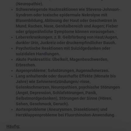
(Neuropathie).
Schwerwiegende Hautreaktionen wie Stevens-Johnson-
Syndrom oder toxische epidermale Nekrolyse mit
Blasenbildung, Ablösung der Haut oder Geschwüren in
Mund, Rachen, Nase, Genitalbereich und Augen; Fieber
oder grippeähnliche Symptome können vorausgehen.
Lebererkrankungen, z. B. Gelbfärbung von Haut/Augen,
dunkler Urin, Juckreiz oder druckempfindlicher Bauch.
Psychotische Reaktionen mit Suizidgedanken oder
suizidalen Handlungen.
Akute Pankreatitis: Übelkeit, Magenbeschwerden,
Erbrechen.
Augenprobleme: Sehstörungen, Augenschmerzen.
Lang anhaltende oder dauerhafte Effekte (Monate bis
Jahre) wie Sehnenentzündungen/-risse,
Gelenkschmerzen, Neuropathien, psychische Störungen
(Angst, Depression, Schlafstörungen, Panik,
Selbstmordgedanken), Störungen der Sinne (Hören,
Sehen, Geschmack, Geruch).
Aortenprobleme (Aneurysmen, Dissektionen) und
Herzklappenprobleme bei Fluorchinolon-Anwendung.
Häufig: