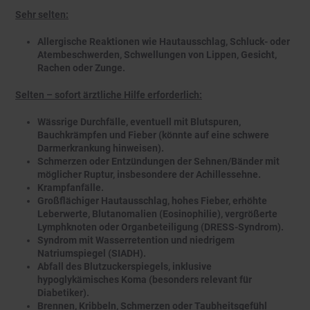
Sehr selten:
Allergische Reaktionen wie Hautausschlag, Schluck- oder
Atembeschwerden, Schwellungen von Lippen, Gesicht,
Rachen oder Zunge.
Selten – sofort ärztliche Hilfe erforderlich:
Wässrige Durchfälle, eventuell mit Blutspuren,
Bauchkrämpfen und Fieber (könnte auf eine schwere
Darmerkrankung hinweisen).
Schmerzen oder Entzündungen der Sehnen/Bänder mit
möglicher Ruptur, insbesondere der Achillessehne.
Krampfanfälle.
Großflächiger Hautausschlag, hohes Fieber, erhöhte
Leberwerte, Blutanomalien (Eosinophilie), vergrößerte
Lymphknoten oder Organbeteiligung (DRESS-Syndrom).
Syndrom mit Wasserretention und niedrigem
Natriumspiegel (SIADH).
Abfall des Blutzuckerspiegels, inklusive
hypoglykämisches Koma (besonders relevant für
Diabetiker).
Brennen, Kribbeln, Schmerzen oder Taubheitsgefühl