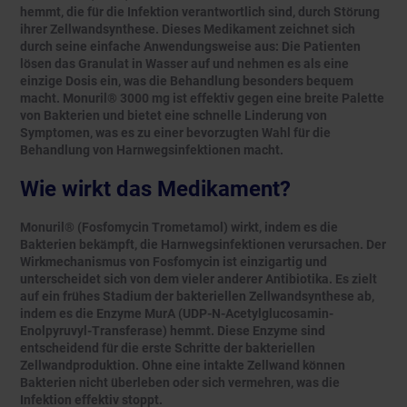
hemmt, die für die Infektion verantwortlich sind, durch Störung
ihrer Zellwandsynthese. Dieses Medikament zeichnet sich
durch seine einfache Anwendungsweise aus: Die Patienten
lösen das Granulat in Wasser auf und nehmen es als eine
einzige Dosis ein, was die Behandlung besonders bequem
macht. Monuril® 3000 mg ist effektiv gegen eine breite Palette
von Bakterien und bietet eine schnelle Linderung von
Symptomen, was es zu einer bevorzugten Wahl für die
Behandlung von Harnwegsinfektionen macht.
Wie wirkt das Medikament?
Monuril® (Fosfomycin Trometamol) wirkt, indem es die
Bakterien bekämpft, die Harnwegsinfektionen verursachen. Der
Wirkmechanismus von Fosfomycin ist einzigartig und
unterscheidet sich von dem vieler anderer Antibiotika. Es zielt
auf ein frühes Stadium der bakteriellen Zellwandsynthese ab,
indem es die Enzyme MurA (UDP-N-Acetylglucosamin-
Enolpyruvyl-Transferase) hemmt. Diese Enzyme sind
entscheidend für die erste Schritte der bakteriellen
Zellwandproduktion. Ohne eine intakte Zellwand können
Bakterien nicht überleben oder sich vermehren, was die
Infektion effektiv stoppt.