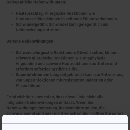
Gelegentliche Nebenwirkungen:
Hautausschlag:
Allergische Reaktionen wie
Hautausschläge können in seltenen Fällen vorkommen.
Schwindelgefühl:
Schwindel kann gelegentlich als
Nebenwirkung auftreten.
Seltene Nebenwirkungen:
Schwere allergische Reaktionen:
Obwohl selten, können
schwere allergische Reaktionen wie Anaphylaxie,
Angioödem und schwere Hautreaktionen auftreten und
erfordern sofortige ärztliche Hilfe.
Superinfektionen:
Langzeitgebrauch kann zur Entwicklung
von Superinfektionen mit resistenten Bakterien oder
Pilzen führen.
Es ist wichtig zu beachten, dass diese Liste nicht alle
möglichen Nebenwirkungen umfasst. Wenn Sie
Nebenwirkungen bemerken, insbesondere solche, die
schwerwiegend sind oder nicht verschwinden, sollten Sie sofort
Ihren Arzt oder Apotheker kontaktieren.