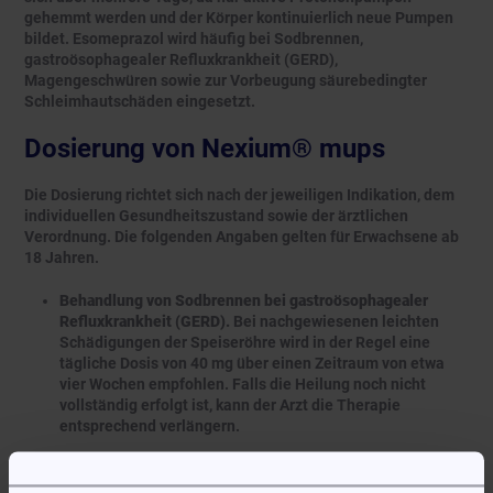
gehemmt werden und der Körper kontinuierlich neue Pumpen
bildet. Esomeprazol wird häufig bei Sodbrennen,
gastroösophagealer Refluxkrankheit (GERD),
Magengeschwüren sowie zur Vorbeugung säurebedingter
Schleimhautschäden eingesetzt.
Dosierung von Nexium® mups
Die Dosierung richtet sich nach der jeweiligen Indikation, dem
individuellen Gesundheitszustand sowie der ärztlichen
Verordnung. Die folgenden Angaben gelten für Erwachsene ab
18 Jahren.
Behandlung von Sodbrennen bei gastroösophagealer
Refluxkrankheit (GERD).
Bei nachgewiesenen leichten
Schädigungen der Speiseröhre wird in der Regel eine
tägliche Dosis von 40 mg über einen Zeitraum von etwa
vier Wochen empfohlen. Falls die Heilung noch nicht
vollständig erfolgt ist, kann der Arzt die Therapie
entsprechend verlängern.
Nach Abheilung der Schleimhaut wird häufig auf eine
Erhaltungsdosis von 20 mg einmal täglich umgestellt.