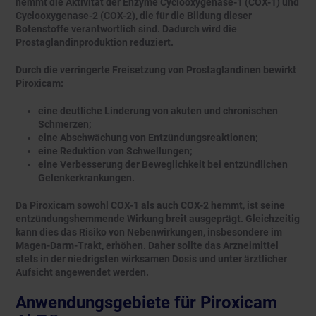
hemmt die Aktivität der Enzyme Cyclooxygenase-1 (COX-1) und
Cyclooxygenase-2 (COX-2), die für die Bildung dieser
Botenstoffe verantwortlich sind. Dadurch wird die
Prostaglandinproduktion reduziert.
Durch die verringerte Freisetzung von Prostaglandinen bewirkt
Piroxicam:
eine deutliche Linderung von akuten und chronischen
Schmerzen;
eine Abschwächung von Entzündungsreaktionen;
eine Reduktion von Schwellungen;
eine Verbesserung der Beweglichkeit bei entzündlichen
Gelenkerkrankungen.
Da Piroxicam sowohl COX-1 als auch COX-2 hemmt, ist seine
entzündungshemmende Wirkung breit ausgeprägt. Gleichzeitig
kann dies das Risiko von Nebenwirkungen, insbesondere im
Magen-Darm-Trakt, erhöhen. Daher sollte das Arzneimittel
stets in der niedrigsten wirksamen Dosis und unter ärztlicher
Aufsicht angewendet werden.
Anwendungsgebiete für Piroxicam