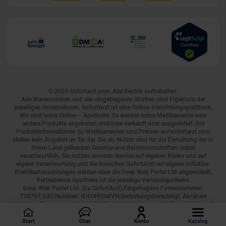
© 2026
sofortarzt.com
. Alle Rechte vorbehalten.
Alle Warenzeichen und alle eingetragenen Marken sind Eigentum der
jeweiligen Unternehmen. SofortArzt ist eine Online-Vermittlungsplattform.
Wir sind keine Online – Apotheke. Es werden keine Medikamente oder
andere Produkte angeboten und/oder verkauft oder ausgeliefert. Die
Produktinformationen zu Medikamenten und Preisen auf sofortarzt.com
stellen kein Angebot an Sie dar. Sie als Nutzer sind für die Einhaltung der in
Ihrem Land geltenden Gesetze und Rechtsvorschriften selbst
verantwortlich. Sie nutzen unseren Service auf eigenes Risiko und auf
eigene Verantwortung und Sie besuchen SofortArzt auf eigene Initiative.
Kreditkartenzahlungen werden über die Deep Web Portal Ltd abgewickelt.
Vertreibende Apotheke ist die jeweilige Versandapotheke.
Deep Web Portal Ltd. (t/a SofortArzt),Eingetragene Firmennummer:
738707,VAT-Nummer: IE4189288VH,Vertretungsberechtigt: Abraham
Goldman,Firmenname: Deep Web Portal Ltd.,Adresse: 5th Floor, 40 Mespil
Road, Ireland, D04 C2N4, Tel.:
0800 000 2755
, E-Mail:
[email protected]
,
Geschäftszeiten: Montag bis Sonntag, durchgehend von 00:00 bis 24:00
Start
Chat
Konto
Katalog