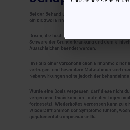
Ganz einfach: Sie helfen uns
Bei der Behandlung von Asthma wird Prednisolon
ein bis zwei Einnahmen über einen Zeitraum vo
Dosen, die hoch oder sehr hoch sind, aber nur
Schwere der Grunderkrankung und dem klinisch
Ausschleichen beendet werden.
Im Falle einer versehentlichen Einnahme einer h
vertragen, und besondere Maßnahmen sind meist
Nebenwirkungen sollte jedoch der behandelnde 
Wurde eine Dosis vergessen, darf diese nicht 
vergessene Dosis kann im Laufe des Tages nac
fortgesetzt. Wiederholtes Vergessen kann zu e
Wiederaufflammen der Symptome führen, weshalb
gegebenenfalls anpassen sollte.