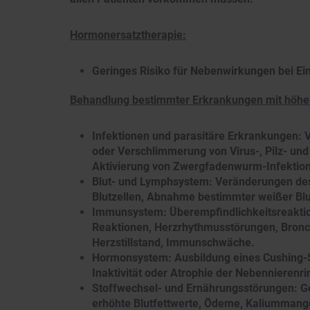
Hormonersatztherapie:
Geringes Risiko für Nebenwirkungen bei Ei
Behandlung bestimmter Erkrankungen mit höhe
Infektionen und parasitäre Erkrankungen: V
oder Verschlimmerung von Virus-, Pilz- und 
Aktivierung von Zwergfadenwurm-Infektio
Blut- und Lymphsystem: Veränderungen des 
Blutzellen, Abnahme bestimmter weißer Bl
Immunsystem: Überempfindlichkeitsreaktion
Reaktionen, Herzrhythmusstörungen, Bronc
Herzstillstand, Immunschwäche.
Hormonsystem: Ausbildung eines Cushing-S
Inaktivität oder Atrophie der Nebennierenri
Stoffwechsel- und Ernährungsstörungen: Ge
erhöhte Blutfettwerte, Ödeme, Kaliummangel