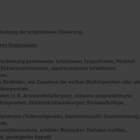
nhaltung der empfohlenen Dosierung.
ren Dosierungen:
erdeckung bestehender Infektionen, Erstauftreten, Rückfall
Bakterieninfektionen; opportunistische Infektionen;
nen.
Blutbildes, wie Zunahme der weißen Blutkörperchen oder all
utkörperchen.
en (z. B. Arzneimittelallergien), schwere anaphylaktische
hospasmen, Blutdruckschwankungen, Kreislaufkollaps,
yndroms (Vollmondgesicht, Stammfettsucht, Gesichtsrötung)
nde.
wichtszunahme, erhöhter Blutzucker, Diabetes mellitus,
, gesteigerter Appetit.