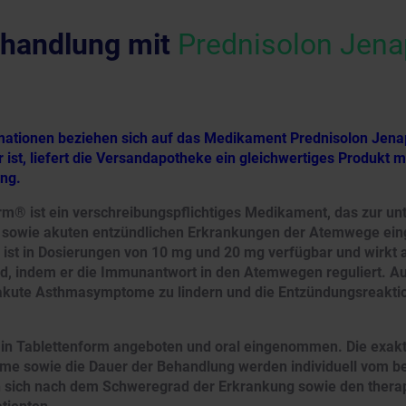
handlung mit
Prednisolon Jen
rmationen beziehen sich auf das Medikament Prednisolon Jena
 ist, liefert die Versandapotheke ein gleichwertiges Produkt 
ung.
m® ist ein verschreibungspflichtiges Medikament, das zur un
sowie akuten entzündlichen Erkrankungen der Atemwege eing
 ist in Dosierungen von 10 mg und 20 mg verfügbar und wirkt a
 indem er die Immunantwort in den Atemwegen reguliert. Au
, akute Asthmasymptome zu lindern und die Entzündungsreakt
d in Tablettenform angeboten und oral eingenommen. Die exakt
hme sowie die Dauer der Behandlung werden individuell vom b
en sich nach dem Schweregrad der Erkrankung sowie den thera