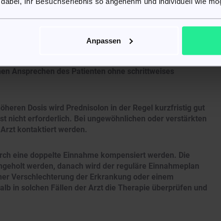
 dabei, Ihr Besuchserlebnis so angenehm und individuell wie mög
 in einer Tagesdosis von 40–60 mg verabreicht, aufgeteilt au
n fünf Tagen.
Anpassen
 über wenige Tage eingenommen werden, können je nach
en Ansprechen des Patienten ohne schrittweises
öheren Dosis wird Prednisolon in der Regel kurzfristig gut
 nicht erforderlich. Bei ungewöhnlichen oder verstärkten
Arzt kontaktiert werden.
durch eine doppelte Einnahme kompensiert werden. Die
hgeholt werden, danach wird der reguläre Einnahmeplan
iner Verschlechterung der Erkrankung oder einem
 in solchen Fällen der Arzt die Therapie überprüfen und