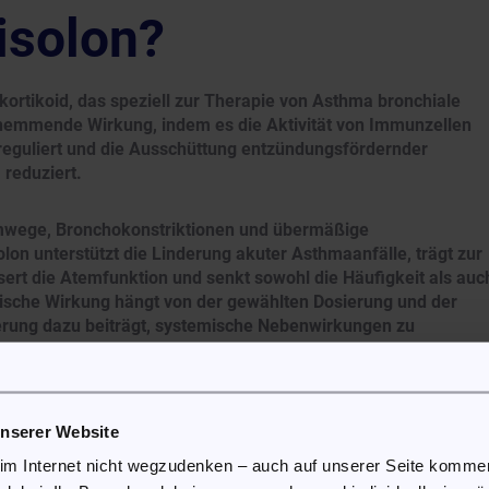
isolon?
okortikoid, das speziell zur Therapie von Asthma bronchiale
gshemmende Wirkung, indem es die Aktivität von Immunzellen
reguliert und die Ausschüttung entzündungsfördernder
 reduziert.
mwege, Bronchokonstriktionen und übermäßige
lon unterstützt die Linderung akuter Asthmaanfälle, trägt zur
sert die Atemfunktion und senkt sowohl die Häufigkeit als auc
utische Wirkung hängt von der gewählten Dosierung und der
erung dazu beiträgt, systemische Nebenwirkungen zu
Prednisolon
unserer Website
 im Internet nicht wegzudenken – auch auf unserer Seite komm