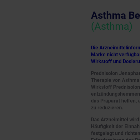
Asthma Be
(Asthma)
Die Arzneimittelinfo
Marke nicht verfügbar
Wirkstoff und Dosier
Prednisolon Jenaphar
Therapie von Asthma 
Wirkstoff Prednisolon
entzündungshemmend,
das Präparat helfen
zu reduzieren.
Das Arzneimittel wir
Häufigkeit der Einna
festgelegt und richt