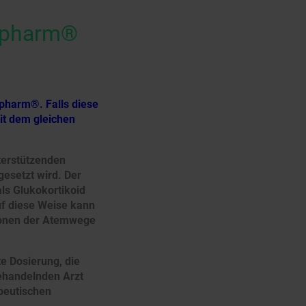
apharm®
pharm®. Falls diese
mit dem gleichen
terstützenden
esetzt wird. Der
ls Glukokortikoid
f diese Weise kann
ionen der Atemwege
e Dosierung, die
ehandelnden Arzt
peutischen