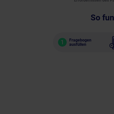
Erfordernissen des Pa
So fun
Fragebogen
1
ausfüllen