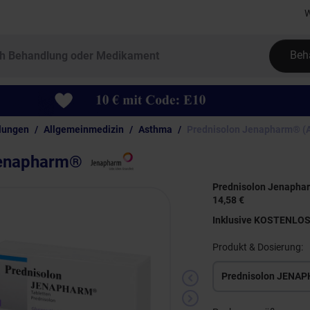
W
Beh
lungen
Allgemeinmedizin
Asthma
Prednisolon Jenapharm® (
Jenapharm®
Prednisolon Jenapha
14,58 €
Inklusive KOSTENLO
Produkt & Dosierung:
Prednisolon JENA