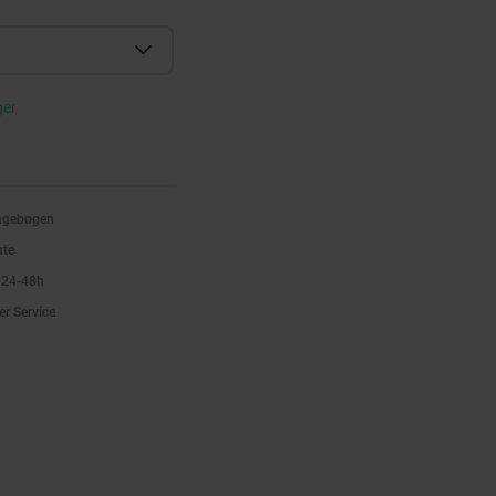
ger
ragebogen
nte
n 24-48h
er Service