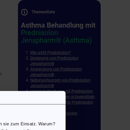
Themenliste
Asthma Behandlung mit
Prednisolon
Jenapharm® (Asthma)
Wie wirkt Prednisolon?
Dosierung von Prednisolon
Jenapharm®
Anwendung von Prednisolon
h
Jenapharm®
Nebenwirkungen von Prednisolon
Jenapharm®
Verträglichkeit von mit Prednisolon
Jenapharm® anderen Arzneimitteln
Kontraindikationen für Prednisolon
Jenapharm®
Lagerung von Prednisolon
Jenapharm®
en sie zum Einsatz. Warum?
Packungsbeilage