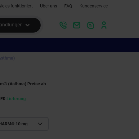
ie es funktioniert
Über uns
FAQ
Kundenservice
andlungen
Asthma)
rm® (Asthma) Preise ab
SER
Lieferung
PHARM® 10 mg