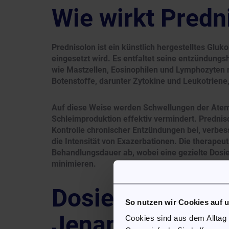
Wie wirkt Predn
Prednisolon ist ein künstlich hergestelltes Gluk
eingesetzt wird. Es entfaltet seine entzündun
wie Mastzellen, Eosinophilen und Lymphozyten 
Botenstoffe, darunter Zytokine und Leukotriene,
Auf diese Weise werden Schwellungen der Ate
Schleimproduktion effektiv vermindert. Predniso
Kontrolle chronischer Entzündungen bei, verbes
die Intensität von Exazerbationen. Die therape
Behandlungsdauer ab, wobei eine gezielte Dosi
minimieren.
Dosierung von 
So nutzen wir Cookies auf 
Jenapharm®
Cookies sind aus dem Alltag