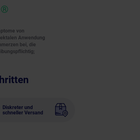
c®
ymptome von
r rektalen Anwendung
hmerzen bei, die
bungspflichtig;
hritten
Diskreter und
schneller Versand