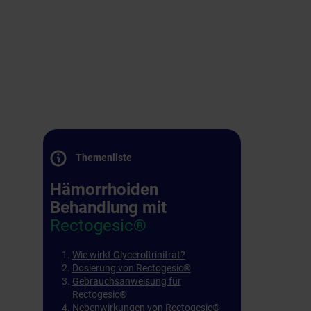
Themenliste
Hämorrhoiden
Behandlung mit
Rectogesic®
Wie wirkt Glyceroltrinitrat?
Dosierung von Rectogesic®
Gebrauchsanweisung für
Rectogesic®
Nebenwirkungen von Rectogesic®