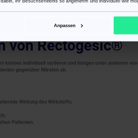
 dabei, Ihr Besuchserlebnis so angenehm und individuell wie mög
en. Zur Anwendung der Salbe kann ein Fingerschutz verwend
g. Fingerlinge erhalten Sie in der Apotheke oder im
 es im örtlichen Einzelhandel. In der Regel wird das
twa 12 Stunden angewendet.
Anpassen
n von Rectogesic®
en können individuell variieren und hängen unter anderem von
tienten gegenüber Nitraten ab.
iternde Wirkung des Wirkstoffs;
ch;
ichen Patienten.