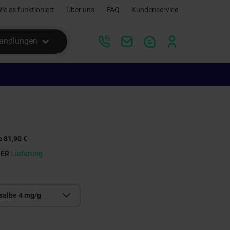
ie es funktioniert
Über uns
FAQ
Kundenservice
andlungen
 81,90 €
SER
Lieferung
salbe 4 mg/g