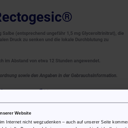
Rectogesic®
Salbe (entsprechend ungefähr 1,5 mg Glyceroltrinitrat), die
alen Druck zu senken und die lokale Durchblutung zu
lich im Abstand von etwa 12 Stunden angewendet.
Verordnung sowie den Angaben in der Gebrauchsinformation.
sung für
unserer Website
 im Internet nicht wegzudenken – auch auf unserer Seite komm
n werden, und die Applikation sollte vorsichtig erfolgen, um