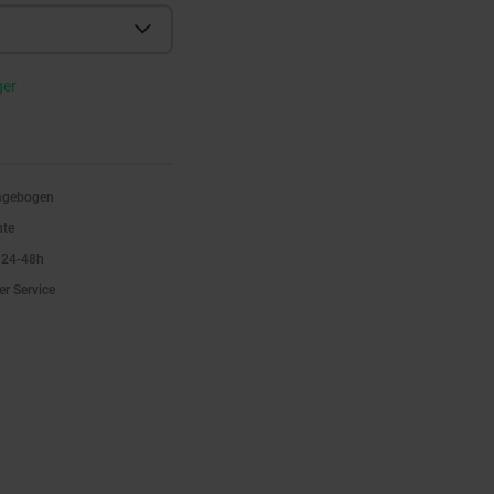
ger
ragebogen
nte
n 24-48h
er Service