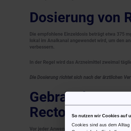
Dosierung von 
Die empfohlene Einzeldosis beträgt etwa 375 mg 
lokal im Analkanal angewendet wird, um den an
verbessern.
In der Regel wird das Arzneimittel zweimal täg
Die Dosierung richtet sich nach der ärztlichen 
Gebrauchsanwei
Rectogesic®
So nutzen wir Cookies auf 
Cookies sind aus dem Alltag
Vor jeder Anwendung sollten die Hände gewasche