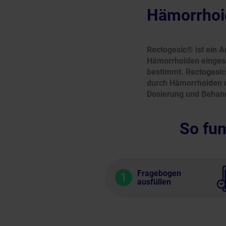
Hämorrhoi
Rectogesic® ist ein 
Hämorrhoiden eingeset
bestimmt. Rectogesic®
durch Hämorrhoiden un
Dosierung und Behand
So fun
Fragebogen
1
ausfüllen