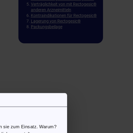
Verträglichkeit von mit Rectogesic®
anderen Arzneimitteln
Kontraindikationen für Rectogesic®
Lagerung von Rectogesic®
Packungsbeilage
en sie zum Einsatz. Warum?