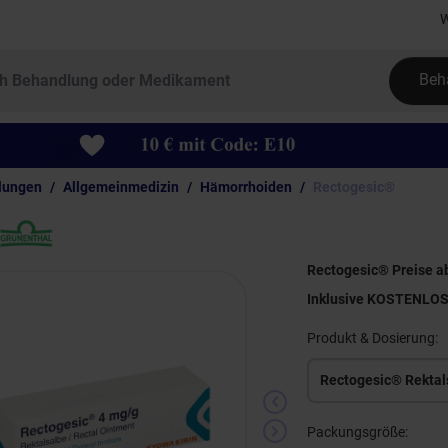
W
Beh
lungen
Allgemeinmedizin
Hämorrhoiden
Rectogesic®
Rectogesic® Preise ab
Inklusive KOSTENLO
Produkt & Dosierung:
Rectogesic® Rektal
Packungsgröße: