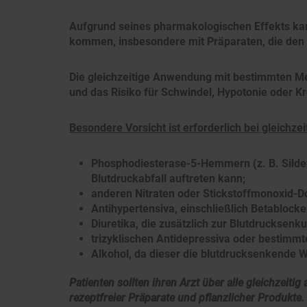
Aufgrund seines pharmakologischen Effekts ka
kommen, insbesondere mit Präparaten, die den 
Die gleichzeitige Anwendung mit bestimmten M
und das Risiko für Schwindel, Hypotonie oder K
Besondere Vorsicht ist erforderlich bei gleichze
Phosphodiesterase-5-Hemmern (z. B. Sildena
Blutdruckabfall auftreten kann;
anderen Nitraten oder Stickstoffmonoxid-Do
Antihypertensiva, einschließlich Betabloc
Diuretika, die zusätzlich zur Blutdrucksenk
trizyklischen Antidepressiva oder bestimmt
Alkohol, da dieser die blutdrucksenkende 
Patienten sollten ihren Arzt über alle gleichzeiti
rezeptfreier Präparate und pflanzlicher Produkte