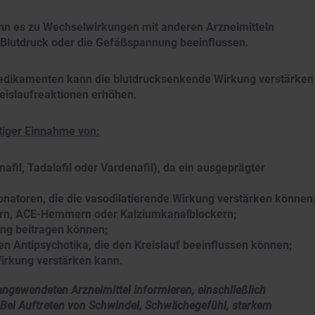
nn es zu Wechselwirkungen mit anderen Arzneimitteln
Blutdruck oder die Gefäßspannung beeinflussen.
edikamenten kann die blutdrucksenkende Wirkung verstärken
reislaufreaktionen erhöhen.
itiger Einnahme von:
fil, Tadalafil oder Vardenafil), da ein ausgeprägter
natoren, die die vasodilatierende Wirkung verstärken können
kern, ACE-Hemmern oder Kalziumkanalblockern;
ung beitragen können;
en Antipsychotika, die den Kreislauf beeinflussen können;
Wirkung verstärken kann.
g angewendeten Arzneimittel informieren, einschließlich
. Bei Auftreten von Schwindel, Schwächegefühl, starkem