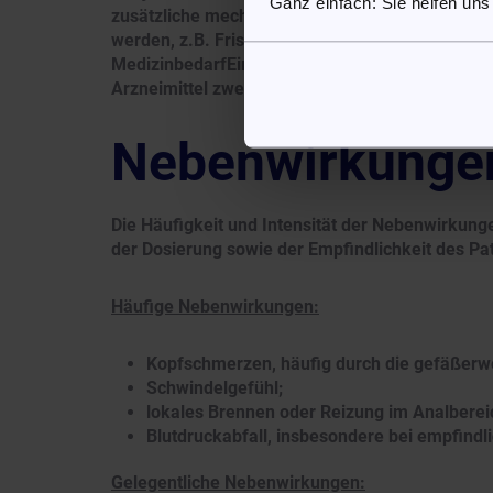
Ganz einfach: Sie helfen uns
zusätzliche mechanische Reizungen zu vermeid
werden, z.B. Frischhaltefolie oder ein Fingerlin
MedizinbedarfEinzelhandel. Frischhaltefolie gibt
Arzneimittel zweimal täglich im Abstand von e
Nebenwirkunge
Die Häufigkeit und Intensität der Nebenwirkung
der Dosierung sowie der Empfindlichkeit des Pa
Häufige Nebenwirkungen:
Kopfschmerzen, häufig durch die gefäßerwe
Schwindelgefühl;
lokales Brennen oder Reizung im Analberei
Blutdruckabfall, insbesondere bei empfindl
Gelegentliche Nebenwirkungen: