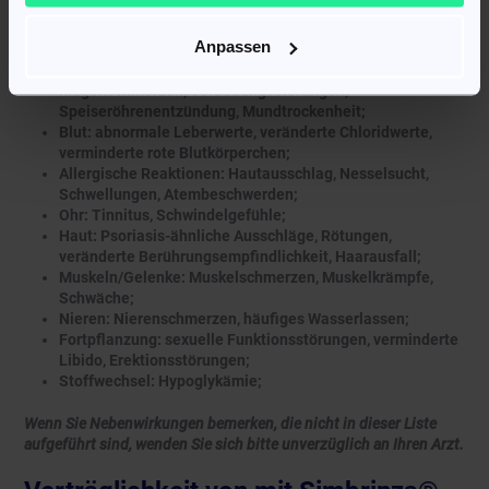
Nervensystem: Kopfschmerzen, Albträume,
Gedächtnisstörungen, Nervosität, Reizbarkeit, Zittern,
Anpassen
Benommenheit, Schwäche, Kribbeln;
Magen/Darm: Übelkeit, Erbrechen, Durchfall, Blähungen,
Magenschmerzen, Verdauungsstörungen,
Speiseröhrenentzündung, Mundtrockenheit;
Blut: abnormale Leberwerte, veränderte Chloridwerte,
verminderte rote Blutkörperchen;
Allergische Reaktionen: Hautausschlag, Nesselsucht,
Schwellungen, Atembeschwerden;
Ohr: Tinnitus, Schwindelgefühle;
Haut: Psoriasis-ähnliche Ausschläge, Rötungen,
veränderte Berührungsempfindlichkeit, Haarausfall;
Muskeln/Gelenke: Muskelschmerzen, Muskelkrämpfe,
Schwäche;
Nieren: Nierenschmerzen, häufiges Wasserlassen;
Fortpflanzung: sexuelle Funktionsstörungen, verminderte
Libido, Erektionsstörungen;
Stoffwechsel: Hypoglykämie;
Wenn Sie Nebenwirkungen bemerken, die nicht in dieser Liste
aufgeführt sind, wenden Sie sich bitte unverzüglich an Ihren Arzt.