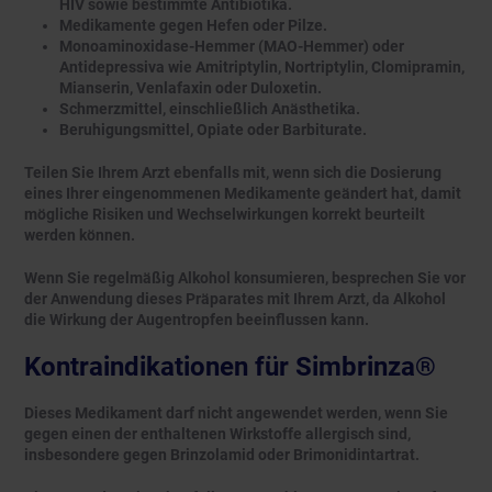
HIV sowie bestimmte Antibiotika.
Medikamente gegen Hefen oder Pilze.
Monoaminoxidase-Hemmer (MAO-Hemmer) oder
Antidepressiva wie Amitriptylin, Nortriptylin, Clomipramin,
Mianserin, Venlafaxin oder Duloxetin.
Schmerzmittel, einschließlich Anästhetika.
Beruhigungsmittel, Opiate oder Barbiturate.
Teilen Sie Ihrem Arzt ebenfalls mit, wenn sich die Dosierung
eines Ihrer eingenommenen Medikamente geändert hat, damit
mögliche Risiken und Wechselwirkungen korrekt beurteilt
werden können.
Wenn Sie regelmäßig Alkohol konsumieren, besprechen Sie vor
der Anwendung dieses Präparates mit Ihrem Arzt, da Alkohol
die Wirkung der Augentropfen beeinflussen kann.
Kontraindikationen für Simbrinza®
Dieses Medikament darf nicht angewendet werden, wenn Sie
gegen einen der enthaltenen Wirkstoffe allergisch sind,
insbesondere gegen Brinzolamid oder Brimonidintartrat.