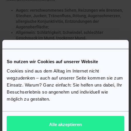
Augen: verschwommenes Sehen, Reizungen wie Brennen,
Stechen, Jucken, Tränenfluss, Rötung, Augenschmerzen,
allergische Konjunktivitis, Entzündungen der
Augenoberfläche;
Allgemein: Schläfrigkeit, Schwindel, schlechter
Geschmack im Mund, trockener Mund.
Seltene Nebenwirkungen:
Augen: Entzündungen im Augeninneren,
So nutzen wir Cookies auf unserer Website
Lichtempfindlichkeit, verminderte oder veränderte
Cookies sind aus dem Alltag im Internet nicht
Empfindungen, Augenausfluss, trockene Augen, Müdigkeit
wegzudenken – auch auf unserer Seite kommen sie zum
der Augen, Krustenbildung am Augenlid, Schädigung der
Augenoberfläche, Ablagerungen auf der Augenoberfläche,
Einsatz. Warum? Ganz einfach: Sie helfen uns dabei, Ihr
Schwellungen, gerötete Augenlider, Doppeltsehen,
Besuchserlebnis so angenehm und individuell wie
verminderte Sehfähigkeit, Hornhauterosion;
möglich zu gestalten.
Herz/Kreislauf: unregelmäßiger Herzschlag, schneller
oder langsamer Herzschlag, Herzklopfen, Brustschmerzen,
Herzinsuffizienz, niedriger oder erhöhter Blutdruck,
Ödeme, Raynaud-Phänomen, Schlaganfall;
Atemwege: Kurzatmigkeit, Asthma, Verengung der
Alle akzeptieren
Bronchien, Erkältungssymptome;