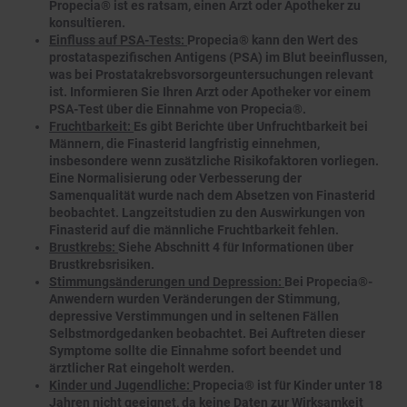
Propecia® ist es ratsam, einen Arzt oder Apotheker zu
konsultieren.
Einfluss auf PSA-Tests:
Propecia® kann den Wert des
prostataspezifischen Antigens (PSA) im Blut beeinflussen,
was bei Prostatakrebsvorsorgeuntersuchungen relevant
ist. Informieren Sie Ihren Arzt oder Apotheker vor einem
PSA-Test über die Einnahme von Propecia®.
Fruchtbarkeit:
Es gibt Berichte über Unfruchtbarkeit bei
Männern, die Finasterid langfristig einnehmen,
insbesondere wenn zusätzliche Risikofaktoren vorliegen.
Eine Normalisierung oder Verbesserung der
Samenqualität wurde nach dem Absetzen von Finasterid
beobachtet. Langzeitstudien zu den Auswirkungen von
Finasterid auf die männliche Fruchtbarkeit fehlen.
Brustkrebs:
Siehe Abschnitt 4 für Informationen über
Brustkrebsrisiken.
Stimmungsänderungen und Depression:
Bei Propecia®-
Anwendern wurden Veränderungen der Stimmung,
depressive Verstimmungen und in seltenen Fällen
Selbstmordgedanken beobachtet. Bei Auftreten dieser
Symptome sollte die Einnahme sofort beendet und
ärztlicher Rat eingeholt werden.
Kinder und Jugendliche:
Propecia® ist für Kinder unter 18
Jahren nicht geeignet, da keine Daten zur Wirksamkeit