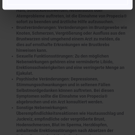
Schwellungen im Bereich von Lippen, Gesicht, Zunge oder
Hals, Schluckbeschwerden, Nesselsucht oder
Atemprobleme auftreten, ist die Einnahme von Propecia®
sofort zu beenden und ärztliche Hilfe aufzusuchen.
Brustveränderungen: Veränderungen im Brustgewebe wie
Knoten, Schmerzen, Vergrößerung oder Ausfluss aus den
Brustwarzen sind umgehend einem Arzt zu melden, da
dies auf ernsthafte Erkrankungen wie Brustkrebs
hinweisen kann.
Sexuelle Funktionsstörungen: Zu den möglichen
Nebenwirkungen gehören eine verminderte Libido,
Erektionsschwierigkeiten und eine verringerte Menge an
Ejakulat.
Psychische Veränderungen: Depressionen,
Stimmungsschwankungen und in seltenen Fällen
Selbstmordgedanken können auftreten. Bei diesen
Symptomen sollte die Einnahme von Propecia®
abgebrochen und ein Arzt konsultiert werden.
Sonstige Nebenwirkungen:
Überempfindlichkeitsreaktionen wie Hautausschlag und
Juckreiz, empfindliche oder vergrößerte Brust,
Hodenschmerzen, Blut im Sperma, Herzklopfen,
anhaltende Erektionsstörungen nach Absetzen der