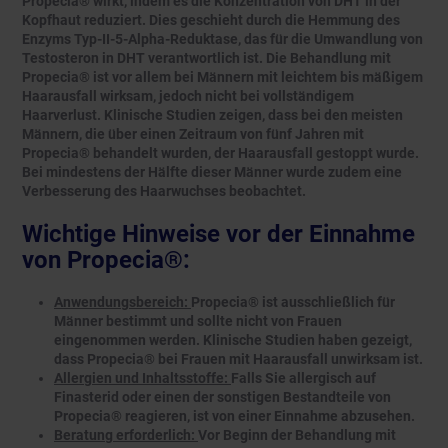
Propecia® wirkt, indem es die Konzentration von DHT in der
Kopfhaut reduziert. Dies geschieht durch die Hemmung des
Enzyms Typ-II-5-Alpha-Reduktase, das für die Umwandlung von
Testosteron in DHT verantwortlich ist. Die Behandlung mit
Propecia® ist vor allem bei Männern mit leichtem bis mäßigem
Haarausfall wirksam, jedoch nicht bei vollständigem
Haarverlust. Klinische Studien zeigen, dass bei den meisten
Männern, die über einen Zeitraum von fünf Jahren mit
Propecia® behandelt wurden, der Haarausfall gestoppt wurde.
Bei mindestens der Hälfte dieser Männer wurde zudem eine
Verbesserung des Haarwuchses beobachtet.
Wichtige Hinweise vor der Einnahme
von Propecia®:
Anwendungsbereich:
Propecia® ist ausschließlich für
Männer bestimmt und sollte nicht von Frauen
eingenommen werden. Klinische Studien haben gezeigt,
dass Propecia® bei Frauen mit Haarausfall unwirksam ist.
Allergien und Inhaltsstoffe:
Falls Sie allergisch auf
Finasterid oder einen der sonstigen Bestandteile von
Propecia® reagieren, ist von einer Einnahme abzusehen.
Beratung erforderlich:
Vor Beginn der Behandlung mit