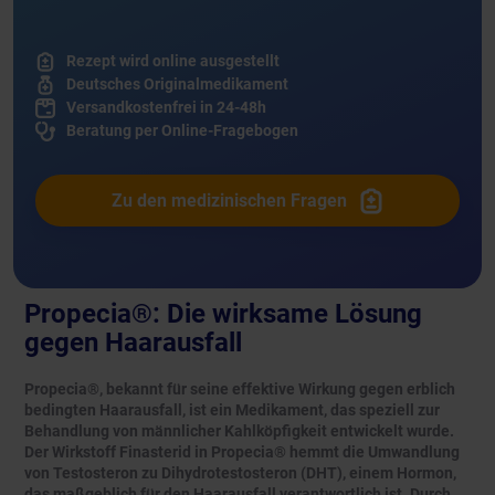
Rezept wird online ausgestellt
Deutsches Originalmedikament
Versandkostenfrei in 24-48h
Beratung per Online-Fragebogen
Zu den medizinischen Fragen
Propecia®: Die wirksame Lösung
gegen Haarausfall
Propecia®, bekannt für seine effektive Wirkung gegen erblich
bedingten Haarausfall, ist ein Medikament, das speziell zur
Behandlung von männlicher Kahlköpfigkeit entwickelt wurde.
Der Wirkstoff Finasterid in Propecia® hemmt die Umwandlung
von Testosteron zu Dihydrotestosteron (DHT), einem Hormon,
das maßgeblich für den Haarausfall verantwortlich ist. Durch