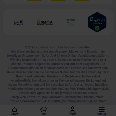
© 2026
sofortarzt.com
. Alle Rechte vorbehalten.
Alle Warenzeichen und alle eingetragenen Marken sind Eigentum der
jeweiligen Unternehmen. SofortArzt ist eine Online-Vermittlungsplattform.
Wir sind keine Online – Apotheke. Es werden keine Medikamente oder
andere Produkte angeboten und/oder verkauft oder ausgeliefert. Die
Produktinformationen zu Medikamenten und Preisen auf sofortarzt.com
stellen kein Angebot an Sie dar. Sie als Nutzer sind für die Einhaltung der in
Ihrem Land geltenden Gesetze und Rechtsvorschriften selbst
verantwortlich. Sie nutzen unseren Service auf eigenes Risiko und auf
eigene Verantwortung und Sie besuchen SofortArzt auf eigene Initiative.
Kreditkartenzahlungen werden über die Deep Web Portal Ltd abgewickelt.
Vertreibende Apotheke ist die jeweilige Versandapotheke.
Deep Web Portal Ltd. (t/a SofortArzt),Eingetragene Firmennummer:
738707,VAT-Nummer: IE4189288VH,Vertretungsberechtigt: Abraham
Goldman,Firmenname: Deep Web Portal Ltd.,Adresse: 5th Floor, 40 Mespil
Road, Ireland, D04 C2N4, Tel.:
0800 000 2755
, E-Mail:
[email protected]
,
Geschäftszeiten: Montag bis Sonntag, durchgehend von 00:00 bis 24:00
Start
Chat
Konto
Katalog