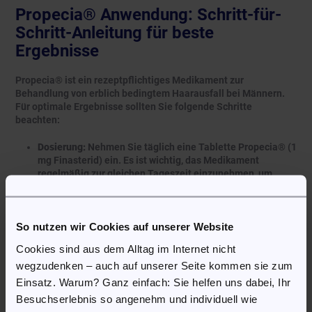
Propecia® Anwendung: Schritt-für-
Schritt-Anleitung für beste
Ergebnisse
Propecia® ist ein rezeptpflichtiges Medikament zur
Behandlung von erblich bedingtem Haarausfall bei Männern.
Für optimale Ergebnisse sollten Sie folgende Schritte
beachten:
Dosierung:
Nehmen Sie täglich eine Tablette Propecia® (1
mg Finasterid) ein. Es ist wichtig, das Medikament
regelmäßig zur gleichen Tageszeit einzunehmen, um
einen gleichmäßigen Wirkstoffspiegel im Körper zu
erhalten.
Kontinuität:
Die Behandlung mit Propecia® erfordert
So nutzen wir Cookies auf unserer Website
Geduld und Beständigkeit. Es kann mehrere Monate
dauern, bis die ersten sichtbaren Ergebnisse erkennbar
Cookies sind aus dem Alltag im Internet nicht
sind. Unterbrechen Sie die Einnahme nicht, da dies zu
wegzudenken – auch auf unserer Seite kommen sie zum
einem erneuten Haarausfall führen kann.
Beobachtung:
Überwachen Sie Ihre Fortschritte und
Einsatz. Warum? Ganz einfach: Sie helfen uns dabei, Ihr
dokumentieren Sie Veränderungen in der Haardichte und
Besuchserlebnis so angenehm und individuell wie
im Haarwachstum. Dies kann helfen, die Wirksamkeit der