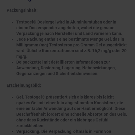
Packungsinhalt:
Testogel® Dosiergel wird in Aluminiumtuben oder in
einem Dosierspender angeboten, wobei die genaue
Verpackung je nach Hersteller und Land variieren kann.
Jede Packung enthält eine bestimmte Menge Gel, das in
Milligramm (mg) Testosteron pro Gramm Gel ausgedrückt
wird. Übliche Konzentrationen sind z.B. 16,2 mg/g oder 20
mg/g.
Beipackzettel mit detaillierten Informationen zur
Anwendung, Dosierung, Lagerung, Nebenwirkungen,
Gegenanzeigen und Sicherheitshinweisen.
Erscheinungsbild:
Gel.
Testogel® präsentiert sich als klares bis leicht
opakes Gel mit einer fein abgestimmten Konsistenz, die
eine einfache Anwendung auf der Haut ermöglicht. Diese
Beschaffenheit fördert eine schnelle Absorption des Gels,
ohne dass Rückstände oder ein klebriges Gefühl
zurückbleiben.
Verpackung.
Die Verpackung, oftmals in Form von