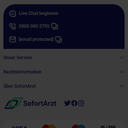
Live Chat beginnen
0800 000 2755
[email protected]
Unser Service
Rechtsinformation
Über SofortArzt