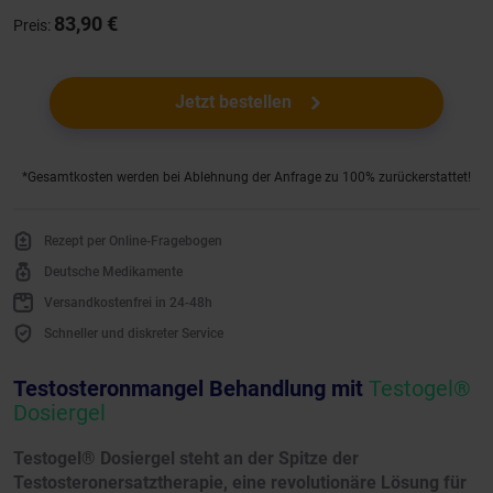
83,90 €
Preis:
Jetzt bestellen
*Gesamtkosten werden bei Ablehnung der Anfrage zu 100% zurückerstattet!
Rezept per Online-Fragebogen
Deutsche Medikamente
Versandkostenfrei in 24-48h
Schneller und diskreter Service
Testosteronmangel Behandlung mit
Testogel®
Dosiergel
Testogel® Dosiergel steht an der Spitze der
Testosteronersatztherapie, eine revolutionäre Lösung für