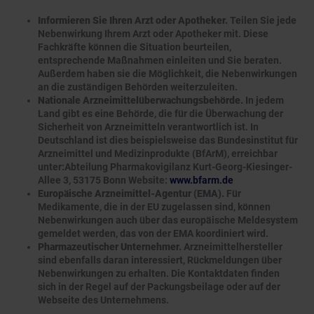
Informieren Sie Ihren Arzt oder Apotheker.
Teilen Sie jede
Nebenwirkung Ihrem Arzt oder Apotheker mit. Diese
Fachkräfte können die Situation beurteilen,
entsprechende Maßnahmen einleiten und Sie beraten.
Außerdem haben sie die Möglichkeit, die Nebenwirkungen
an die zuständigen Behörden weiterzuleiten.
Nationale Arzneimittelüberwachungsbehörde.
In jedem
Land gibt es eine Behörde, die für die Überwachung der
Sicherheit von Arzneimitteln verantwortlich ist. In
Deutschland ist dies beispielsweise das Bundesinstitut für
Arzneimittel und Medizinprodukte (BfArM), erreichbar
unter:
Abteilung Pharmakovigilanz Kurt-Georg-Kiesinger-
Allee 3, 53175 Bonn Website:
www.bfarm.de
Europäische Arzneimittel-Agentur (EMA).
Für
Medikamente, die in der EU zugelassen sind, können
Nebenwirkungen auch über das europäische Meldesystem
gemeldet werden, das von der EMA koordiniert wird.
Pharmazeutischer Unternehmer.
Arzneimittelhersteller
sind ebenfalls daran interessiert, Rückmeldungen über
Nebenwirkungen zu erhalten. Die Kontaktdaten finden
sich in der Regel auf der Packungsbeilage oder auf der
Webseite des Unternehmens.