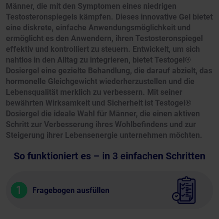
Männer, die mit den Symptomen eines niedrigen
Testosteronspiegels kämpfen. Dieses innovative Gel bietet
eine diskrete, einfache Anwendungsmöglichkeit und
ermöglicht es den Anwendern, ihren Testosteronspiegel
effektiv und kontrolliert zu steuern. Entwickelt, um sich
nahtlos in den Alltag zu integrieren, bietet Testogel®
Dosiergel eine gezielte Behandlung, die darauf abzielt, das
hormonelle Gleichgewicht wiederherzustellen und die
Lebensqualität merklich zu verbessern. Mit seiner
bewährten Wirksamkeit und Sicherheit ist Testogel®
Dosiergel die ideale Wahl für Männer, die einen aktiven
Schritt zur Verbesserung ihres Wohlbefindens und zur
Steigerung ihrer Lebensenergie unternehmen möchten.
So funktioniert es – in 3 einfachen Schritten
1
Fragebogen ausfüllen