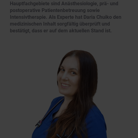
Hauptfachgebiete sind Anästhesiologie, prä- und
postoperative Patientenbetreuung sowie
Intensivtherapie. Als Experte hat Daria Chuiko den
medizinischen Inhalt sorgfältig überprüft und
bestätigt, dass er auf dem aktuellen Stand ist.