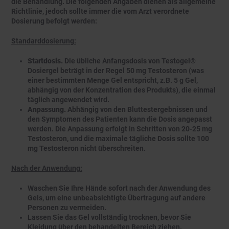
die Behandlung. Die folgenden Angaben dienen als allgemeine
Richtlinie, jedoch sollte immer die vom Arzt verordnete
Dosierung befolgt werden:
Standarddosierung:
Startdosis
.
Die übliche Anfangsdosis von Testogel®
Dosiergel beträgt in der Regel 50 mg Testosteron (was
einer bestimmten Menge Gel entspricht, z.B. 5 g Gel,
abhängig von der Konzentration des Produkts), die einmal
täglich angewendet wird.
Anpassung
.
Abhängig von den Bluttestergebnissen und
den Symptomen des Patienten kann die Dosis angepasst
werden. Die Anpassung erfolgt in Schritten von 20-25 mg
Testosteron, und die maximale tägliche Dosis sollte 100
mg Testosteron nicht überschreiten.
Nach der Anwendung:
Waschen Sie Ihre Hände sofort nach der Anwendung des
Gels, um eine unbeabsichtigte Übertragung auf andere
Personen zu vermeiden.
Lassen Sie das Gel vollständig trocknen, bevor Sie
Kleidung über den behandelten Bereich ziehen.