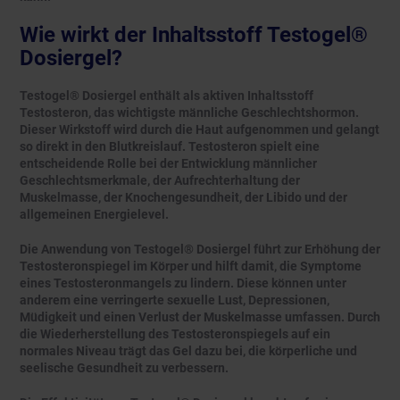
Wie wirkt der Inhaltsstoff Testogel®
Dosiergel?
Testogel® Dosiergel enthält als aktiven Inhaltsstoff
Testosteron, das wichtigste männliche Geschlechtshormon.
Dieser Wirkstoff wird durch die Haut aufgenommen und gelangt
so direkt in den Blutkreislauf. Testosteron spielt eine
entscheidende Rolle bei der Entwicklung männlicher
Geschlechtsmerkmale, der Aufrechterhaltung der
Muskelmasse, der Knochengesundheit, der Libido und der
allgemeinen Energielevel.
Die Anwendung von Testogel® Dosiergel führt zur Erhöhung der
Testosteronspiegel im Körper und hilft damit, die Symptome
eines Testosteronmangels zu lindern. Diese können unter
anderem eine verringerte sexuelle Lust, Depressionen,
Müdigkeit und einen Verlust der Muskelmasse umfassen. Durch
die Wiederherstellung des Testosteronspiegels auf ein
normales Niveau trägt das Gel dazu bei, die körperliche und
seelische Gesundheit zu verbessern.