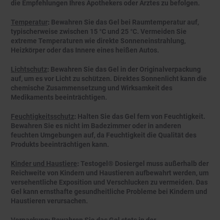
die Empfehlungen Ihres Apothekers oder Arztes zu befolgen.
Temperatur
:
Bewahren Sie das Gel bei Raumtemperatur auf,
typischerweise zwischen 15 °C und 25 °C. Vermeiden Sie
extreme Temperaturen wie direkte Sonneneinstrahlung,
Heizkörper oder das Innere eines heißen Autos.
Lichtschutz
:
Bewahren Sie das Gel in der Originalverpackung
auf, um es vor Licht zu schützen. Direktes Sonnenlicht kann die
chemische Zusammensetzung und Wirksamkeit des
Medikaments beeinträchtigen.
Feuchtigkeitsschutz
:
Halten Sie das Gel fern von Feuchtigkeit.
Bewahren Sie es nicht im Badezimmer oder in anderen
feuchten Umgebungen auf, da Feuchtigkeit die Qualität des
Produkts beeinträchtigen kann.
Kinder und Haustiere
:
Testogel® Dosiergel muss außerhalb der
Reichweite von Kindern und Haustieren aufbewahrt werden, um
versehentliche Exposition und Verschlucken zu vermeiden. Das
Gel kann ernsthafte gesundheitliche Probleme bei Kindern und
Haustieren verursachen.