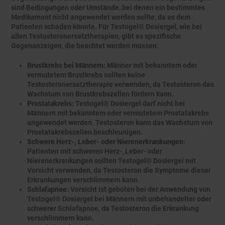
sind Bedingungen oder Umstände, bei denen ein bestimmtes
Medikament nicht angewendet werden sollte, da es dem
Patienten schaden könnte. Für Testogel® Dosiergel, wie bei
allen Testosteronersatztherapien, gibt es spezifische
Gegenanzeigen, die beachtet werden müssen:
Brustkrebs bei Männern:
Männer mit bekanntem oder
vermutetem Brustkrebs sollten keine
Testosteronersatztherapie verwenden, da Testosteron das
Wachstum von Brustkrebszellen fördern kann.
Prostatakrebs:
Testogel® Dosiergel darf nicht bei
Männern mit bekanntem oder vermutetem Prostatakrebs
angewendet werden. Testosteron kann das Wachstum von
Prostatakrebszellen beschleunigen.
Schwere Herz-, Leber- oder Nierenerkrankungen:
Patienten mit schweren Herz-, Leber- oder
Nierenerkrankungen sollten Testogel® Dosiergel mit
Vorsicht verwenden, da Testosteron die Symptome dieser
Erkrankungen verschlimmern kann.
Schlafapnoe:
Vorsicht ist geboten bei der Anwendung von
Testogel® Dosiergel bei Männern mit unbehandelter oder
schwerer Schlafapnoe, da Testosteron die Erkrankung
verschlimmern kann.