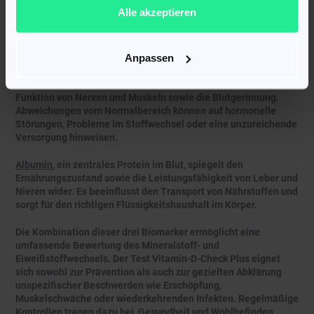
Vitamin D3
spielt eine entscheidende Rolle für die
Alle akzeptieren
Knochengesundheit, das Immunsystem und den
Muskelstoffwechsel. Ein Mangel bleibt oft lange unbemerkt,
kann jedoch zu Müdigkeit, erhöhter Infektanfälligkeit und
Störungen im Calciumhaushalt führen.
Anpassen
Calcium
ist unverzichtbar für stabile Knochen und Zähne, die
Funktion von Nerven und Muskeln sowie die Blutgerinnung.
Abweichungen vom Normalbereich können auf hormonelle
Störungen, Probleme im Stoffwechsel oder eine unzureichende
Versorgung hinweisen.
Albumin
, ein zentrales Protein im Blut, spiegelt den
Ernährungszustand sowie die Leistungsfähigkeit von Leber und
Nieren wider. Es beeinflusst den Transport von Nährstoffen und
sorgt für den richtigen Flüssigkeitshaushalt im Körper.
Die Kombination dieser drei Biomarker ermöglicht eine
umfassende Bewertung des Mineralstoff- und
Eiweißstoffwechsels. Der Test Vitamin-D-Check Plus eignet
sich sowohl zur Prävention als auch zur gezielten Abklärung
unspezifischer Beschwerden wie Erschöpfung,
Muskelschwäche oder wiederkehrenden Infekten. Regelmäßige
Kontrollen tragen dazu bei, Gesundheit und Wohlbefinden