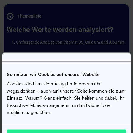
Themenliste
Welche Werte werden analysiert?
Umfassende Analyse von Vitamin D3, Calcium und Albumin
Umfassende Analyse von Vitamin D3,
So nutzen wir Cookies auf unserer Website
Calcium und Albumin
Cookies sind aus dem Alltag im Internet nicht
wegzudenken – auch auf unserer Seite kommen sie zum
Ein ausgewogener Stoffwechsel und ein starkes Immunsystem
Einsatz. Warum? Ganz einfach: Sie helfen uns dabei, Ihr
hängen eng mit dem richtigen Zusammenspiel wichtiger
Besuchserlebnis so angenehm und individuell wie
Nährstoffe zusammen. Die kombinierte Untersuchung von
Vitamin D3, Calcium und Albumin bietet einen präzisen Einblick
möglich zu gestalten.
in zentrale Prozesse des Körpers und hilft dabei, mögliche
Defizite frühzeitig zu erkennen.