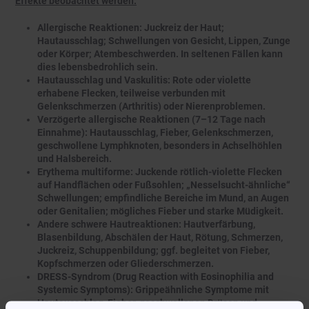
Effekte beobachtet werden:
Allergische Reaktionen: Juckreiz der Haut;
Hautausschlag; Schwellungen von Gesicht, Lippen, Zunge
oder Körper; Atembeschwerden. In seltenen Fällen kann
dies lebensbedrohlich sein.
Hautausschlag und Vaskulitis: Rote oder violette
erhabene Flecken, teilweise verbunden mit
Gelenkschmerzen (Arthritis) oder Nierenproblemen.
Verzögerte allergische Reaktionen (7–12 Tage nach
Einnahme): Hautausschlag, Fieber, Gelenkschmerzen,
geschwollene Lymphknoten, besonders in Achselhöhlen
und Halsbereich.
Erythema multiforme: Juckende rötlich-violette Flecken
auf Handflächen oder Fußsohlen; „Nesselsucht-ähnliche“
Schwellungen; empfindliche Bereiche im Mund, an Augen
oder Genitalien; mögliches Fieber und starke Müdigkeit.
Andere schwere Hautreaktionen: Hautverfärbung,
Blasenbildung, Abschälen der Haut, Rötung, Schmerzen,
Juckreiz, Schuppenbildung; ggf. begleitet von Fieber,
Kopfschmerzen oder Gliederschmerzen.
DRESS-Syndrom (Drug Reaction with Eosinophilia and
Systemic Symptoms): Grippeähnliche Symptome mit
Hautausschlag, Fieber, geschwollenen Drüsen und