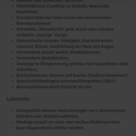
Übelkeit oder Erbrechen, Durchfall;
Pilzinfektionen (Candida) in Scheide, Mund oder
Hautfalten;
Krampfanfälle bei hoher Dosis oder bestehenden
Nierenproblemen;
Schwindel, Überaktivität; gelb, braun oder schwarz
verfärbte „haarige“ Zunge;
Hämolytische Anämie: Müdigkeit, Kopfschmerzen,
Atemnot, Blässe, Gelbfärbung der Haut und Augen;
Verminderte Anzahl weißer Blutkörperchen;
Verminderte Blutplättchen;
Verlängerte Blutgerinnung (sichtbar bei Nasenbluten oder
Schnitten);
Brustschmerzen (können auf Kounis-Syndrom hinweisen);
Arzneimittelbedingtes Enterokolitissyndrom (DIES);
Nierenprobleme durch Kristalle im Urin.
Laborwerte:
Gelegentlich können Veränderungen von Leberenzymen,
Bilirubin oder Blutbild auftreten;
Niedrige Anzahl an roten oder weißen Blutkörperchen
kann diagnostisch sichtbar werden.