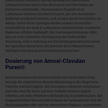
bakterizides Penicillin, das die Bildung der bakteriellen
Zellwand hemmt und so das Wachstum und Überleben der
Bakterien unterbindet. Clavulansäure fungiert als β-
Laktamase-Hemmer, blockiert Enzyme, die von resistenten
Bakterien produziert werden, und schützt damit Amoxicillin vor
Abbau. Durch diese Synergie werden sowohl Amoxicillin-
empfindliche als auch β-Laktamase-produzierende resistente
Bakterien effektiv bekämpft. Bei Harnwegsinfektionen führt
dies zu einer schnellen Verringerung der bakteriellen
Belastung, einer Linderung von Entzündungsreaktionen sowie
der typischen Symptome wie Brennen beim Wasserlassen,
häufigem Harndrang und Unterbauchschmerzen.
Dosierung von Amoxi-Clavulan
Puren®
Bei Erwachsenen mit einem Gewicht von mindestens 40 kg
beträgt die empfohlene Standarddosierung in der Regel eine
Tablette zweimal täglich. Bei besonders schweren Infektionen
kann der Arzt die Dosis auf eine Tablette dreimal täglich
erhöhen, um eine effektivere Behandlung zu gewährleisten. Bei
eingeschränkter Nierenfunktion kann der behandelnde Arzt die
Dosis anpassen oder auf ein alternatives Präparat ausweichen.