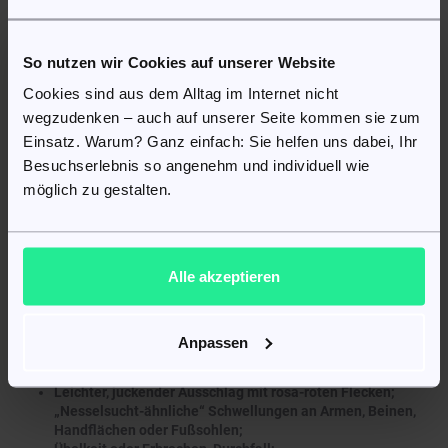
veränderten Blutwerten.
Blutzellprobleme: Blauverfärbung der Haut, vermehrte
Blutergüsse, Fieber, Schüttelfrost, Halsschmerzen.
So nutzen wir Cookies auf unserer Website
Jarisch-Herxheimer-Reaktion bei Borreliose: Fieber,
Schüttelfrost, Kopfschmerzen, Muskelschmerzen,
Cookies sind aus dem Alltag im Internet nicht
Hautausschlag.
wegzudenken – auch auf unserer Seite kommen sie zum
Entzündung des Dickdarms (Kolitis): Wässriger Durchfall,
Einsatz. Warum? Ganz einfach: Sie helfen uns dabei, Ihr
oft mit Blut oder Schleim, Bauchschmerzen und Fieber.
Schwere Leberreaktionen: Dunkler Urin, blasse Stühle,
Besuchserlebnis so angenehm und individuell wie
Gelbfärbung der Haut oder Augen, besonders bei längerer
möglich zu gestalten.
Anwendung oder älteren Patienten.
Kristallbildung im Urin: Kann zu akuter Nierenschädigung
führen.
Ausschlag mit Bläschen oder lineare IgA-Krankheit:
Alle akzeptieren
Blasen mit zentraler Kruste, perlenkettenartig.
Aseptische Meningitis: Entzündung der Hirn- und
Rückenmarkshäute.
Anpassen
Weitere mögliche Nebenwirkungen:
Leichter, juckender Ausschlag mit rosa-roten Flecken;
„Nesselsucht-ähnliche“ Schwellungen an Armen, Beinen,
Handflächen oder Fußsohlen;