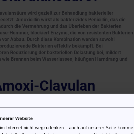
avulansäure wird gezielt zur Behandlung bakterieller
etzt. Amoxicillin wirkt als bakterizides Penicillin, das die
adurch die Vermehrung und das Überleben der Bakterien
mase-Hemmer, blockiert Enzyme, die von resistenten Bakterien
in vor Abbau. Durch diese Kombination werden sowohl
produzierende Bakterien effektiv bekämpft. Bei
eren Reduzierung der bakteriellen Belastung bei, mildert
n wie Brennen beim Wasserlassen, häufigen Harndrang und
Amoxi-Clavulan
 mindestens 40 kg liegt die Standarddosierung bei einer
unserer Website
n Infektionen kann der Arzt die Dosierung auf eine Tablette
 im Internet nicht wegzudenken – auch auf unserer Seite komm
tensivieren. Bei eingeschränkter Nierenfunktion kann der