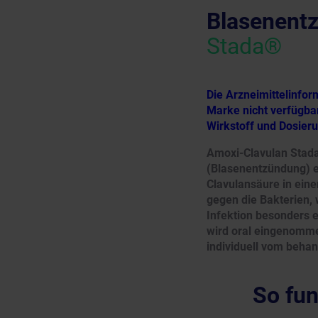
Blasenent
Stada®
Die Arzneimittelinfo
Marke nicht verfügbar
Wirkstoff und Dosier
Amoxi-Clavulan Stada
(Blasenentzündung) ei
Clavulansäure in eine
gegen die Bakterien,
Infektion besonders e
wird oral eingenomm
individuell vom behan
So fun