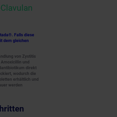
Clavulan
tada®. Falls diese
mit dem gleichen
ndlung von Zystitis
 Amoxicillin und
dantibiotikum direkt
ckiert, wodurch die
letten erhältlich und
auer werden
hritten