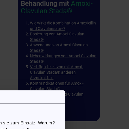
Behandlung mit
Amoxi-
Clavulan Stada®
Wie wirkt die Kombination Amoxicillin
und Clavulansäure?
Dosierung von Amoxi-Clavulan
Stada®
Anwendung von Amoxi-Clavulan
Stada®
Nebenwirkungen von Amoxi-Clavulan
Stada®
Verträglichkeit von mit Amoxi-
Clavulan Stada® anderen
Arzneimitteln
Kontraindikationen für Amoxi-
Clavulan Stada®
Lagerung von Amoxi-Clavulan
Stada®
Packungsbeilage
en sie zum Einsatz. Warum?