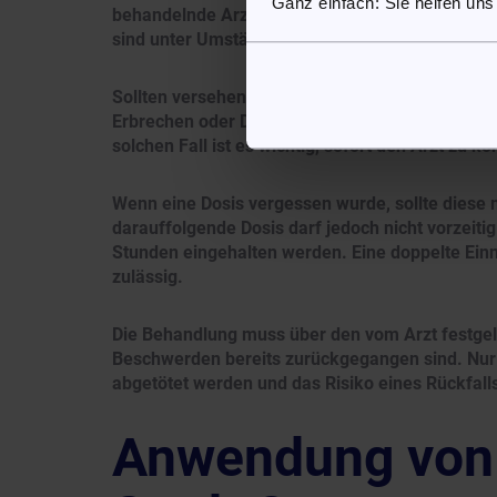
Ganz einfach: Sie helfen uns
behandelnde Arzt die Dosis anpassen oder ein a
sind unter Umständen regelmäßige Blutkontroll
Sollten versehentlich höhere Mengen eingeno
Erbrechen oder Durchfall auftreten; in seltene
solchen Fall ist es wichtig, sofort den Arzt zu 
Wenn eine Dosis vergessen wurde, sollte diese n
darauffolgende Dosis darf jedoch nicht vorzeit
Stunden eingehalten werden. Eine doppelte Ein
zulässig.
Die Behandlung muss über den vom Arzt festgel
Beschwerden bereits zurückgegangen sind. Nur s
abgetötet werden und das Risiko eines Rückfalls
Anwendung von