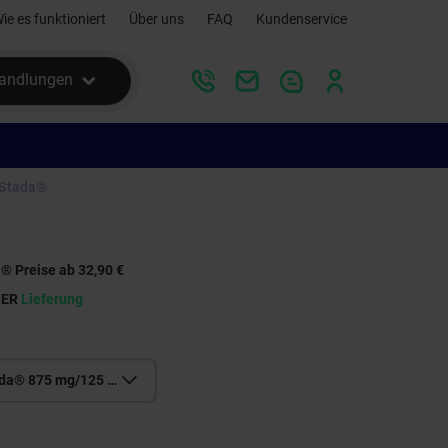
ie es funktioniert
Über uns
FAQ
Kundenservice
andlungen
 Stada®
® Preise ab 32,90 €
SER
Lieferung
Amoxi-Clavulan Stada® 875 mg/125 mg