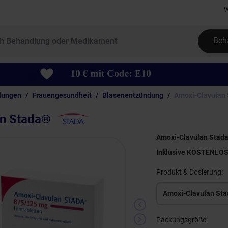
W
Beh
lungen
Frauengesundheit
Blasenentzündung
Amoxi-Clavulan
an Stada®
Amoxi-Clavulan Stada
Inklusive KOSTENLO
Produkt & Dosierung:
Packungsgröße: