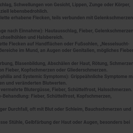
chlag, Schwellungen von Gesicht, Lippen, Zunge oder Körper,
iell lebensbedrohlich.
olette erhabene Flecken, teils verbunden mit Gelenkschmerzen
Tage nach Einnahme): Hautausschlag, Fieber, Gelenkschmerzen
chselhöhlen und Halsbereich.
lette Flecken auf Handflächen oder Fußsohlen, „Nesselsucht-
Bereiche im Mund, an Augen oder Genitalien, mögliches Fiebe
rbung, Blasenbildung, Abschälen der Haut, Rötung, Schmerzen
 von Fieber, Kopfschmerzen oder Gliederschmerzen.
philia and Systemic Symptoms): Grippeähnliche Symptome m
en und veränderten Blutwerten.
 vermehrte Blutergüsse, Fieber, Schüttelfrost, Halsschmerzen.
e-Behandlung: Fieber, Schüttelfrost, Kopfschmerzen,
ger Durchfall, oft mit Blut oder Schleim, Bauchschmerzen und
asse Stühle, Gelbfärbung der Haut oder Augen, besonders bei
.