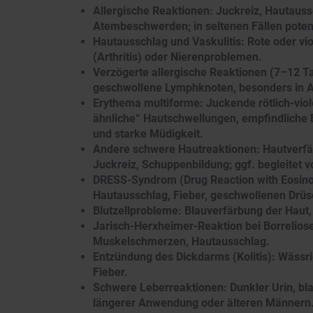
Allergische Reaktionen: Juckreiz, Hautauss
Atembeschwerden; in seltenen Fällen potenz
Hautausschlag und Vaskulitis: Rote oder vi
(Arthritis) oder Nierenproblemen.
Verzögerte allergische Reaktionen (7–12 
geschwollene Lymphknoten, besonders in A
Erythema multiforme: Juckende rötlich-vio
ähnliche“ Hautschwellungen, empfindliche 
und starke Müdigkeit.
Andere schwere Hautreaktionen: Hautverfä
Juckreiz, Schuppenbildung; ggf. begleitet
DRESS-Syndrom (Drug Reaction with Eosino
Hautausschlag, Fieber, geschwollenen Drüs
Blutzellprobleme: Blauverfärbung der Haut,
Jarisch-Herxheimer-Reaktion bei Borrelios
Muskelschmerzen, Hautausschlag.
Entzündung des Dickdarms (Kolitis): Wässri
Fieber.
Schwere Leberreaktionen: Dunkler Urin, bl
längerer Anwendung oder älteren Männern