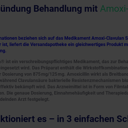
zündung Behandlung mit
Amoxi-
rmationen beziehen sich auf das Medikament Amoxi-Clavulan S
 ist, liefert die Versandapotheke ein gleichwertiges Produkt 
ung.
® ist ein verschreibungspflichtiges Medikament, das zur Beha
ngesetzt wird. Das Präparat enthält die Wirkstoffkombination
r Dosierung von 875 mg/125 mg. Amoxicillin wirkt als Breitban
 während Clavulansäure bakterielle Resistenzmechanismen blo
ffektiv bekämpft wird. Das Arzneimittel ist in Form von Filmtab
en. Die genaue Dosierung, Einnahmehäufigkeit und Therapied
delnden Arzt festgelegt.
ktioniert es – in 3 einfachen Sc