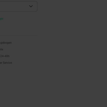
ger
ragebogen
nte
n 24-48h
er Service