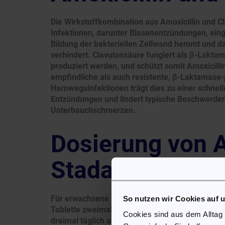
Die Wirkstoffkombination aus Amoxicillin und Cl
Infektionen, darunter Blasenentzündungen, einges
Bildung der bakteriellen Zellwand hemmt und d
verhindert. Clavulansäure fungiert als β-Lakta
produziert werden, und schützt somit Amoxicill
empfindliche als auch resistente, β-Laktamase-
Harnwegsinfektionen trägt dies zu einer schnell
Entzündungen und lindert typische Beschwerde
Unterbauchschmerzen.
Dosierung von 
Stada®
Für erwachsene Patienten mit einem Gewicht von
So nutzen wir Cookies auf 
Tablette zweimal täglich. Bei besonders schwere
Cookies sind aus dem Alltag
dreimal täglich anpassen, um die Therapie zu in