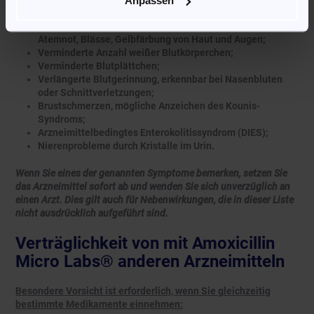
Anpassen
Gelb, braun oder schwarz verfärbte „haarige“ Zunge;
Hämolytische Anämie: Müdigkeit, Kopfschmerzen,
Atemnot, Blässe, Gelbfärbung von Haut und Augen;
Verminderte Anzahl weißer Blutkörperchen;
Verminderte Blutplättchen;
Verlängerte Blutgerinnung, erkennbar bei Nasenbluten
oder Schnittverletzungen;
Brustschmerzen, mögliche Anzeichen des Kounis-
Syndroms;
Arzneimittelbedingtes Enterokolitissyndrom (DIES);
Nierenprobleme durch Kristalle im Urin.
Wenn Sie eines der genannten Symptome bemerken, setzen Sie
das Arzneimittel sofort ab und wenden Sie sich unverzüglich an
einen Arzt. Dies gilt auch für Nebenwirkungen, die in dieser Liste
nicht ausdrücklich aufgeführt sind.
Verträglichkeit von mit Amoxicillin
Micro Labs® anderen Arzneimitteln
Besondere Vorsicht ist erforderlich, wenn Sie gleichzeitig
bestimmte Medikamente einnehmen: