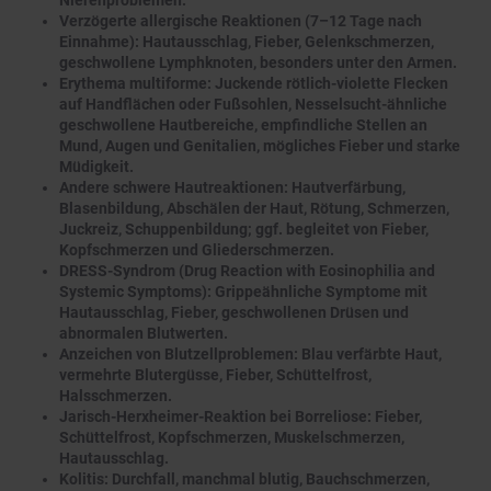
Nierenproblemen.
Verzögerte allergische Reaktionen (7–12 Tage nach
Einnahme): Hautausschlag, Fieber, Gelenkschmerzen,
geschwollene Lymphknoten, besonders unter den Armen.
Erythema multiforme: Juckende rötlich-violette Flecken
auf Handflächen oder Fußsohlen, Nesselsucht-ähnliche
geschwollene Hautbereiche, empfindliche Stellen an
Mund, Augen und Genitalien, mögliches Fieber und starke
Müdigkeit.
Andere schwere Hautreaktionen: Hautverfärbung,
Blasenbildung, Abschälen der Haut, Rötung, Schmerzen,
Juckreiz, Schuppenbildung; ggf. begleitet von Fieber,
Kopfschmerzen und Gliederschmerzen.
DRESS-Syndrom (Drug Reaction with Eosinophilia and
Systemic Symptoms): Grippeähnliche Symptome mit
Hautausschlag, Fieber, geschwollenen Drüsen und
abnormalen Blutwerten.
Anzeichen von Blutzellproblemen: Blau verfärbte Haut,
vermehrte Blutergüsse, Fieber, Schüttelfrost,
Halsschmerzen.
Jarisch-Herxheimer-Reaktion bei Borreliose: Fieber,
Schüttelfrost, Kopfschmerzen, Muskelschmerzen,
Hautausschlag.
Kolitis: Durchfall, manchmal blutig, Bauchschmerzen,