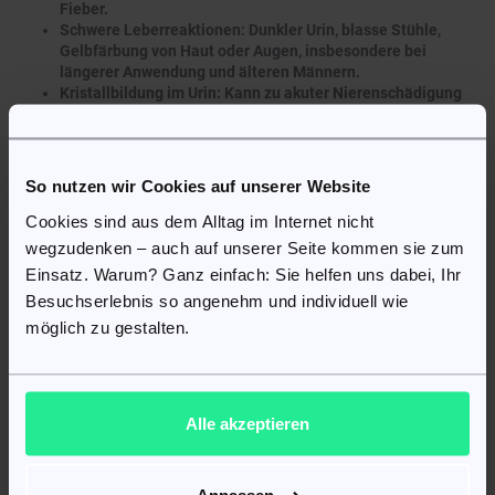
Fieber.
Schwere Leberreaktionen: Dunkler Urin, blasse Stühle,
Gelbfärbung von Haut oder Augen, insbesondere bei
längerer Anwendung und älteren Männern.
Kristallbildung im Urin: Kann zu akuter Nierenschädigung
führen.
Blasenartige Hautausschläge oder lineare IgA-Krankheit:
Blasen mit zentraler Kruste, perlenkettenartig.
Aseptische Meningitis: Entzündung der Hirn- und
So nutzen wir Cookies auf unserer Website
Rückenmarkshäute.
Cookies sind aus dem Alltag im Internet nicht
Weitere mögliche Nebenwirkungen:
wegzudenken – auch auf unserer Seite kommen sie zum
Einsatz. Warum? Ganz einfach: Sie helfen uns dabei, Ihr
Leichter juckender Ausschlag mit rosa-roten Flecken,
Besuchserlebnis so angenehm und individuell wie
Nesselsucht-ähnliche Schwellungen an Armen, Beinen,
möglich zu gestalten.
Handflächen oder Fußsohlen;
Hautausschlag, Übelkeit, Durchfall;
Erbrechen;
Soor (Hefepilzinfektionen von Vagina, Mund oder
Hautfalten);
Alle akzeptieren
Nierenprobleme;
Krampfanfälle bei hoher Dosierung oder bei bestehenden
Nierenproblemen;
Schwindel, Überaktivität;