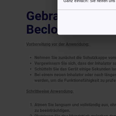
Ganz einfach: Sie helfen uns
Gebrauchsanwei
Beclometason-
Vorbereitung vor der Anwendung:
Nehmen Sie zunächst die Schutzkappe vom
Vergewissern Sie sich, dass der Inhalator sa
Schütteln Sie das Gerät einige Sekunden lan
Bei einem neuen Inhalator oder nach länger
werden, um die Funktionsfähigkeit zu prüfe
Schrittweise Anwendung:
Atmen Sie langsam und vollständig aus, oh
zu beeinträchtigen.