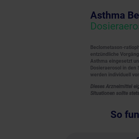
Asthma Be
Dosieraero
Beclometason-ratioph
entzündliche Vorgäng
Asthma eingesetzt und
Dosieraerosol in den
werden individuell v
Dieses Arzneimittel ei
Situationen sollte st
So fun