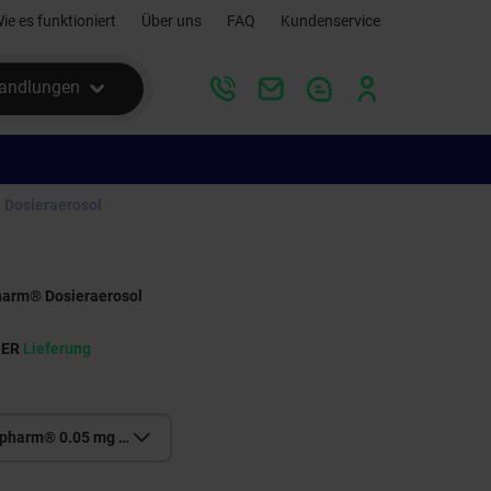
ie es funktioniert
Über uns
FAQ
Kundenservice
andlungen
 Dosieraerosol
harm® Dosieraerosol
SER
Lieferung
Beclometason-ratiopharm® 0.05 mg Dosieraerosol