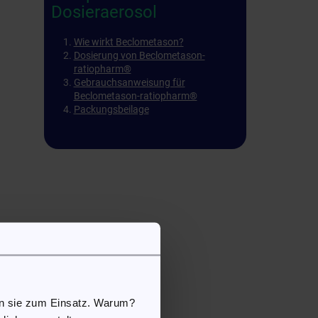
Dosieraerosol
Wie wirkt Beclometason?
Dosierung von Beclometason-
ratiopharm®
Gebrauchsanweisung für
Beclometason-ratiopharm®
Packungsbeilage
ht
en sie zum Einsatz. Warum?