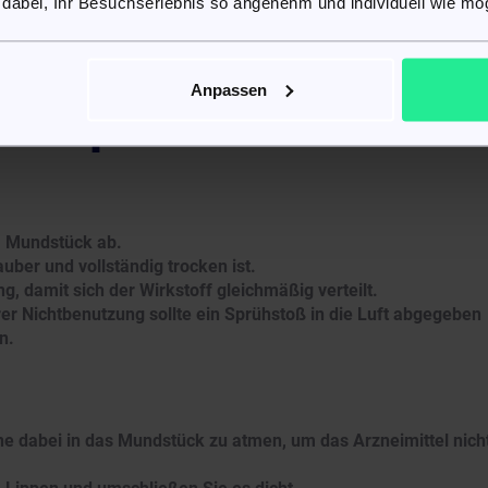
 dabei, Ihr Besuchserlebnis so angenehm und individuell wie mög
sung für
Anpassen
ratiopharm®
 Mundstück ab.
uber und vollständig trocken ist.
g, damit sich der Wirkstoff gleichmäßig verteilt.
er Nichtbenutzung sollte ein Sprühstoß in die Luft abgegeben
n.
ne dabei in das Mundstück zu atmen, um das Arzneimittel nich