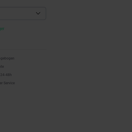
ger
ragebogen
nte
n 24-48h
er Service