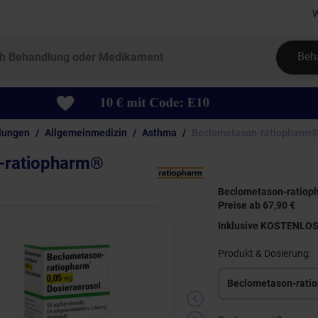
W
Beh
lungen
Allgemeinmedizin
Asthma
Beclometason-ratiopharm®
-ratiopharm®
Beclometason-ratiop
Preise ab 67,90 €
Inklusive KOSTENLO
Produkt & Dosierung: