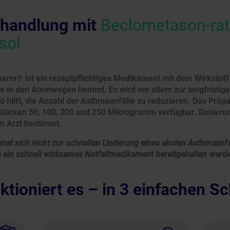
handlung mit
Beclometason-ra
sol
arm® ist ein rezeptpflichtiges Medikament mit dem Wirkstof
e in den Atemwegen hemmt. Es wird vor allem zur langfristig
 hilft, die Anzahl der Asthmaanfälle zu reduzieren. Das Präpar
 Stärken 50, 100, 200 und 250 Mikrogramm verfügbar. Dosier
om Arzt bestimmt.
gnet sich nicht zur schnellen Linderung eines akuten Asthmaanfa
ets ein schnell wirksames Notfallmedikament bereitgehalten werd
ktioniert es – in 3 einfachen Sc