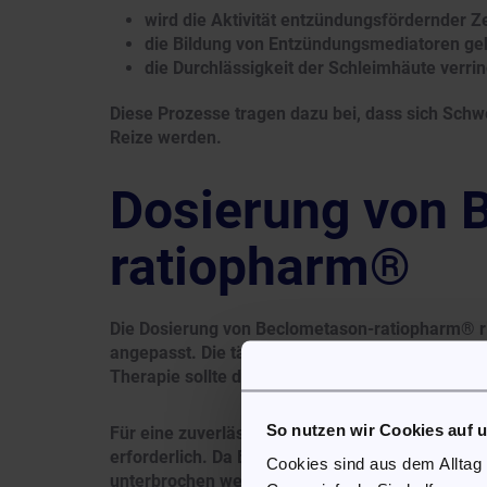
wird die Aktivität entzündungsfördernder Ze
die Bildung von Entzündungsmediatoren g
die Durchlässigkeit der Schleimhäute verrin
Diese Prozesse tragen dazu bei, dass sich Schw
Reize werden.
Dosierung von 
ratiopharm®
Die Dosierung von Beclometason-ratiopharm® ric
angepasst. Die tägliche Gesamtmenge wird übli
Therapie sollte die Packungsbeilage sorgfältig
So nutzen wir Cookies auf 
Für eine zuverlässige Wirkung ist eine regelm
erforderlich. Da Beclometason Glenmark vorbeuge
Cookies sind aus dem Alltag
unterbrochen werden.