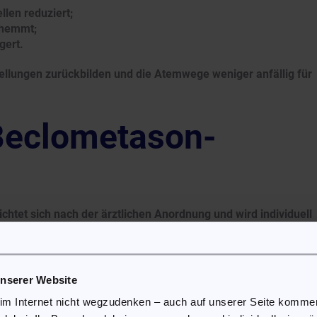
llen reduziert;
ehemmt;
gert.
ellungen zurückbilden und die Atemwege weniger anfällig für
Beclometason-
htet sich nach der ärztlichen Anordnung und wird individuell
cherweise auf mehrere Anwendungen verteilt. Vor Beginn der
 gelesen werden.
unserer Website
äßige Anwendung über den vom Arzt festgelegten Zeitraum
nd wirkt, sollte die Inhalation auch bei Symptomfreiheit nic
 im Internet nicht wegzudenken – auch auf unserer Seite komm