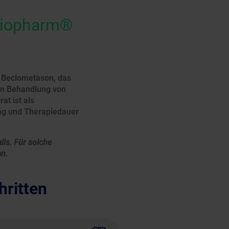
tiopharm®
f Beclometason, das
en Behandlung von
at ist als
ung und Therapiedauer
lls. Für solche
en.
hritten