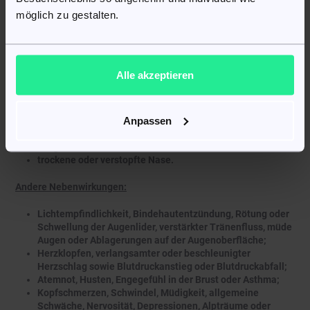
Lichtblitze;
möglich zu gestalten.
Schwellungen im Bereich der Augen;
erhöhter Augeninnendruck oder Schädigung des
Sehnervs;
Schläfrigkeit;
Brustschmerzen;
Alle akzeptieren
Schlafstörungen;
unregelmäßiger Herzschlag;
pfeifende Atmung;
Anpassen
generalisierter Juckreiz oder juckender Hautausschlag;
Haarausfall;
Ohrgeräusche;
trockene oder verstopfte Nase.
Andere Nebenwirkungen:
Lichtempfindlichkeit, Bindehautentzündung, Rötung oder
Schwellung der Augenlider, verstärkter Tränenfluss, müde
Augen oder Ablagerungen auf der Augenoberfläche;
Herzklopfen, verlangsamter oder beschleunigter
Herzschlag sowie Blutdruckanstieg oder Blutdruckabfall;
Atemnot, Husten, Engegefühl in der Brust oder Asthma;
Kopfschmerzen, Schwindel, Müdigkeit, allgemeine
Schwäche, Nervosität, Depressionen, Alpträume oder