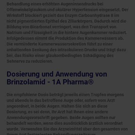
Behandlung eines erhöhten Augeninnendrucks bei
Offenwinkelglaukom und okulärer Hypertension eingesetzt. Der
Wirkstoff blockiert gezielt das Enzym Carboanhydrase II im
nicht pigmentierten Epithel des Ziliarkörpers. Dadurch wird die
Bildung von Bicarbonat verringert, was den Transport von
Natrium und Flüssigkeit in die hintere Augenkammer reduziert.
Infolgedessen nimmt die Produktion des Kammerwassers ab.
Die verminderte Kammerwassersekretion führt zu einer
anhaltenden Senkung des intraokularen Drucks und trägt dazu
bei, das Risiko einer glaukombedingten Schädigung des
Sehnervs zu reduzieren.
Dosierung und Anwendung von
Brinzolamid - 1A Pharma®
Die empfohlene Dosis beträgt jeweils einen Tropfen morgens
und abends in das betroffene Auge oder, sofern vom Arzt
angeordnet, in beide Augen. Halten Sie sich an diese
Dosierung, es sei denn, Ihr Arzt hat Ihnen eine andere
Anwendungsvorschrift gegeben. Beide Augen sollten nur
behandelt werden, wenn dies ausdrücklich ärztlich verordnet
wurde. Verwenden Sie das Arzneimittel über den gesamten von
Ihrem Arzt festgelegten Behandlungszeitraum.