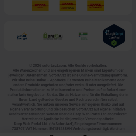
© 2026
sofortarzt.com
. Alle Rechte vorbehalten.
Alle Warenzeichen und alle eingetragenen Marken sind Eigentum der
jeweiligen Unternehmen. SofortArzt ist eine Online-Vermittlungsplattform.
Wir sind keine Online – Apotheke. Es werden keine Medikamente oder
andere Produkte angeboten und/oder verkauft oder ausgeliefert. Die
Produktinformationen zu Medikamenten und Preisen auf sofortarzt.com
stellen kein Angebot an Sie dar. Sie als Nutzer sind für die Einhaltung der in
Ihrem Land geltenden Gesetze und Rechtsvorschriften selbst
verantwortlich. Sie nutzen unseren Service auf eigenes Risiko und auf
eigene Verantwortung und Sie besuchen SofortArzt auf eigene Initiative.
Kreditkartenzahlungen werden über die Deep Web Portal Ltd abgewickelt.
Vertreibende Apotheke ist die jeweilige Versandapotheke.
Deep Web Portal Ltd. (t/a SofortArzt),Eingetragene Firmennummer:
738707,VAT-Nummer: IE4189288VH,Vertretungsberechtigt: Abraham
Goldman,Firmenname: Deep Web Portal Ltd.,Adresse: 5th Floor, 40 Mespil