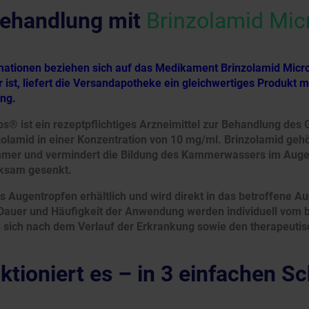
ehandlung mit
Brinzolamid Mi
rmationen beziehen sich auf das Medikament Brinzolamid Micro
 ist, liefert die Versandapotheke ein gleichwertiges Produkt 
ung.
s® ist ein rezeptpflichtiges Arzneimittel zur Behandlung des
zolamid in einer Konzentration von 10 mg/ml. Brinzolamid geh
er und vermindert die Bildung des Kammerwassers im Auge.
ksam gesenkt.
als Augentropfen erhältlich und wird direkt in das betroffene A
 Dauer und Häufigkeit der Anwendung werden individuell vom
n sich nach dem Verlauf der Erkrankung sowie den therapeutis
ktioniert es – in 3 einfachen Sc