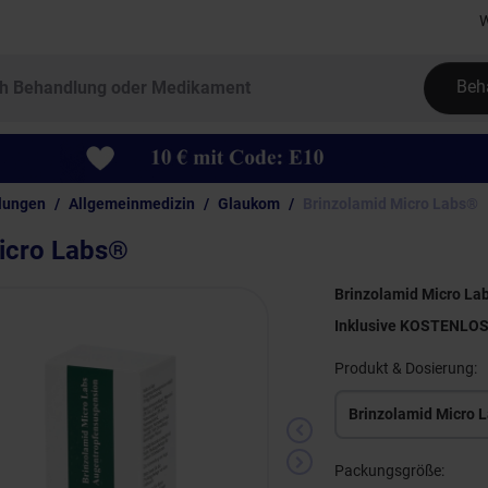
W
Beh
lungen
Allgemeinmedizin
Glaukom
Brinzolamid Micro Labs®
icro Labs®
Brinzolamid Micro Lab
Inklusive KOSTENLO
Produkt & Dosierung:
Brinzolamid Micro 
Packungsgröße: