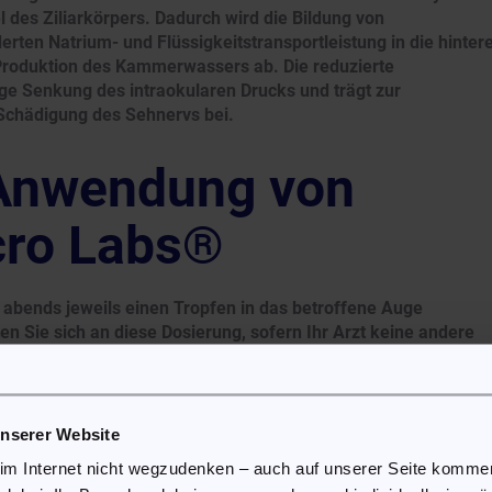
l des Ziliarkörpers. Dadurch wird die Bildung von
erten Natrium- und Flüssigkeitstransportleistung in die hinter
roduktion des Kammerwassers ab. Die reduzierte
e Senkung des intraokularen Drucks und trägt zur
Schädigung des Sehnervs bei.
 Anwendung von
cro Labs®
abends jeweils einen Tropfen in das betroffene Auge
n Sie sich an diese Dosierung, sofern Ihr Arzt keine andere
nur dann behandelt werden, wenn Ihr Arzt dies ausdrücklich
 lange an, wie es Ihnen verordnet wurde.
unserer Website
arats in das Auge gelangt ist, spülen Sie das Auge mit
 keine zusätzlichen Tropfen an, sondern setzen Sie die
 im Internet nicht wegzudenken – auch auf unserer Seite komm
tpunkt fort.