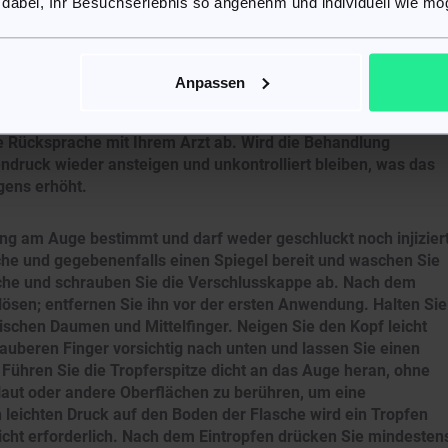
 dabei, Ihr Besuchserlebnis so angenehm und individuell wie mög
n Sie diese nach, sobald Sie daran denken, und führen Sie di
n Sie keine doppelte Menge, um eine ausgelassene Dosis
Anpassen
ge Rücksprache mit Ihrem Arzt ab. Wird die Behandlung
druck wieder ansteigen und unkontrolliert bleiben, was das
gens erhöht.
ung am Auge bestimmt und darf weder geschluckt noch injizier
he und gegebenenfalls einen Spiegel bereit und waschen Sie
asche und schrauben Sie die Verschlusskappe ab. Nach dem
lösen; entfernen Sie ihn vor der ersten Anwendung. Halten Sie
ischen Daumen und Mittelfinger. Neigen Sie den Kopf leicht
sauberen Finger vorsichtig nach unten und lassen Sie einen
 Führen Sie die Tropferspitze dicht an das Auge heran, ohne
Haut oder andere Oberflächen zu berühren, um eine
leichten Druck auf den Boden der Flasche wird ein Tropfen
icht erforderlich. Nach dem Eintropfen drücken Sie mindesten