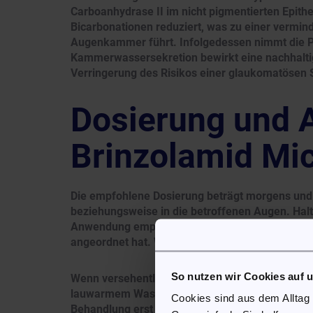
Carboanhydrase II im nicht pigmentierten Epithe
Bicarbonationen reduziert, was zu einer vermind
Augenkammer führt. Infolgedessen nimmt die P
Kammerwassersekretion bewirkt eine nachhaltig
Verringerung des Risikos einer glaukomatösen 
Dosierung und
Brinzolamid Mi
Die empfohlene Dosierung beträgt morgens und 
beziehungsweise in die betroffenen Augen. Halte
Anwendung empfohlen hat. Beide Augen sollten 
angeordnet hat. Wenden Sie das Arzneimittel so
So nutzen wir Cookies auf 
Wenn versehentlich eine größere Menge des Präp
lauwarmem Wasser aus. Wenden Sie anschließend
Cookies sind aus dem Alltag
Behandlung erst zum nächsten vorgesehenen Zei