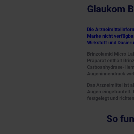
Glaukom B
Die Arzneimittelinfo
Marke nicht verfügbar
Wirkstoff und Dosier
Brinzolamid Micro Lab
Präparat enthält Brin
Carboanhydrase-Hemm
Augeninnendruck wir
Das Arzneimittel ist 
Augen eingeträufelt.
festgelegt und richte
So fun