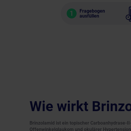
Fragebogen
1
ausfüllen
Wie wirkt Brinz
Brinzolamid ist ein topischer Carboanhydrase-
Offenwinkelglaukom und okulärer Hypertension 