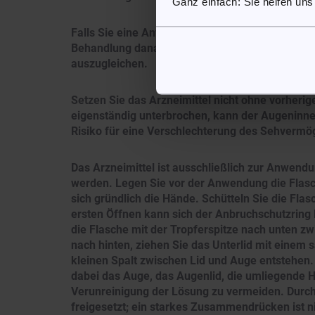
Ganz einfach: Sie helfen uns
Falls Sie eine Anwendung vergessen haben, hole
Behandlung danach wie gewohnt fort. Verwende
auszugleichen.
Setzen Sie das Arzneimittel nicht ohne vorheri
eigenständig unterbrochen, kann der Augeninnen
Risiko für eine Verschlechterung des Sehvermö
Das Arzneimittel ist ausschließlich zur Anwend
werden. Legen Sie vor der Anwendung die Flasc
sich gründlich die Hände. Schütteln Sie die Fl
ersten Öffnen kann sich der Anbruchschutzring 
die Flasche mit der Tropferspitze nach unten zw
nach hinten, ziehen Sie das Unterlid mit einem 
kleinen Spalt zwischen Lid und Auge entstehen.
dabei das Auge, das Augenlid, die umliegende 
Verunreinigung der Lösung zu vermeiden. Durch 
freigesetzt; ein starkes Zusammendrücken ist n