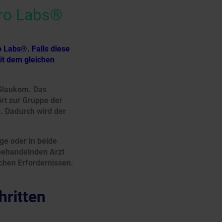
cro Labs®
 Labs®. Falls diese
mit dem gleichen
 Glaukom. Das
ört zur Gruppe der
 Dadurch wird der
uge oder in beide
 behandelnden Arzt
chen Erfordernissen.
hritten