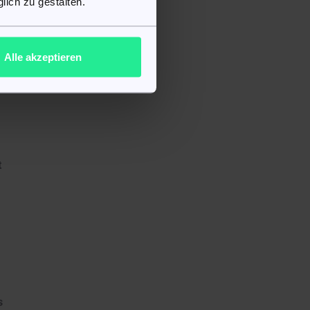
lich zu gestalten.
e
Alle akzeptieren
t
s