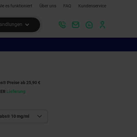
ie es funktioniert
Über uns
FAQ
Kundenservice
andlungen
s® Preise ab 25,90 €
SER
Lieferung
Labs® 10 mg/ml