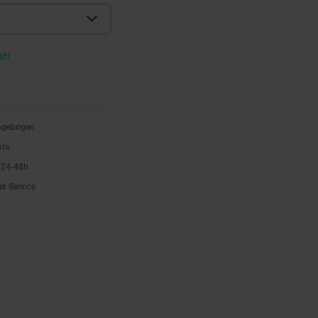
ger
ragebogen
nte
n 24-48h
er Service