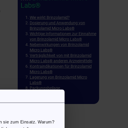
Labs®
e
Wie wirkt Brinzolamid?
Dosierung und Anwendung von
Brinzolamid Micro Labs®
Wichtige Informationen zur Einnahme
von Brinzolamid Micro Labs®
Nebenwirkungen von Brinzolamid
Micro Labs®
Verträglichkeit von mit Brinzolamid
Micro Labs® anderen Arzneimitteln
Kontraindikationen für Brinzolamid
Micro Labs®
Lagerung von Brinzolamid Micro
Labs®
Packungsbeilage
en sie zum Einsatz. Warum?