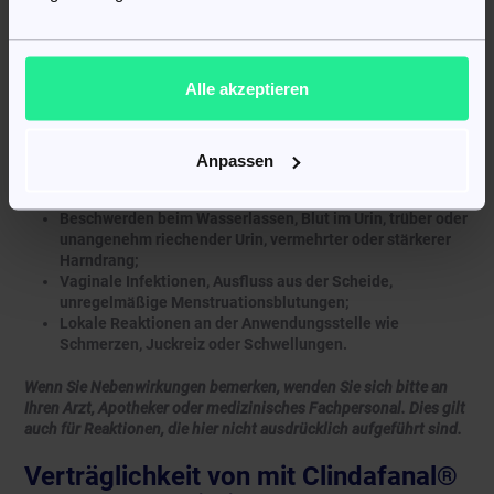
Juckreiz (nicht an der Anwendungsstelle);
Vaginale Pilzinfektionen, Beschwerden oder Störungen im
vaginalen Bereich.
Alle akzeptieren
Gelegentlich:
Erbrechen;
Hautausschlag;
Anpassen
Schmerzen im Oberbauch oder Rücken;
Fieber oder Schüttelfrost, allgemeines Krankheitsgefühl;
Beschwerden beim Wasserlassen, Blut im Urin, trüber oder
unangenehm riechender Urin, vermehrter oder stärkerer
Harndrang;
Vaginale Infektionen, Ausfluss aus der Scheide,
unregelmäßige Menstruationsblutungen;
Lokale Reaktionen an der Anwendungsstelle wie
Schmerzen, Juckreiz oder Schwellungen.
Wenn Sie Nebenwirkungen bemerken, wenden Sie sich bitte an
Ihren Arzt, Apotheker oder medizinisches Fachpersonal. Dies gilt
auch für Reaktionen, die hier nicht ausdrücklich aufgeführt sind.
Verträglichkeit von mit Clindafanal®