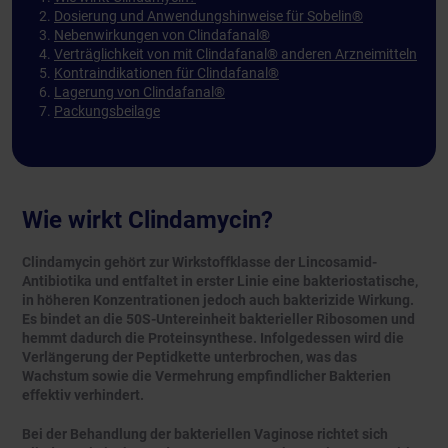
Dosierung und Anwendungshinweise für Sobelin®
Nebenwirkungen von Clindafanal®
Verträglichkeit von mit Clindafanal® anderen Arzneimitteln
Kontraindikationen für Clindafanal®
Lagerung von Clindafanal®
Packungsbeilage
Wie wirkt Clindamycin?
Clindamycin gehört zur Wirkstoffklasse der Lincosamid-
Antibiotika und entfaltet in erster Linie eine bakteriostatische,
in höheren Konzentrationen jedoch auch bakterizide Wirkung.
Es bindet an die 50S-Untereinheit bakterieller Ribosomen und
hemmt dadurch die Proteinsynthese. Infolgedessen wird die
Verlängerung der Peptidkette unterbrochen, was das
Wachstum sowie die Vermehrung empfindlicher Bakterien
effektiv verhindert.
Bei der Behandlung der bakteriellen Vaginose richtet sich