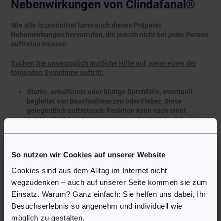
Nebenwirkungen von Clindafanal®
Wie alle Arzneimittel kann auch dieses Präparat
Nebenwirkungen hervorrufen, die jedoch nicht bei jeder Person
auftreten müssen.
Suchen Sie unverzüglich ärztliche Hilfe auf, wenn eines der
folgenden Symptome auftritt:
Starke, anhaltende oder blutige Durchfälle, eventuell
begleitet von Bauchschmerzen oder Fieber. Diese
gelegentlich auftretende Reaktion kann nach einer
Antibiotikatherapie vorkommen und auf eine schwere
Entzündung des Dickdarms (pseudomembranöse Kolitis)
hinweisen.
Ausgeprägte allergische Reaktionen oder schwere
So nutzen wir Cookies auf unserer Website
Hautreaktionen, die sehr selten beobachtet werden.
Cookies sind aus dem Alltag im Internet nicht
Häufig:
wegzudenken – auch auf unserer Seite kommen sie zum
Einsatz. Warum? Ganz einfach: Sie helfen uns dabei, Ihr
Pilzinfektionen, einschließlich Hefepilzinfektionen;
Besuchserlebnis so angenehm und individuell wie
Kopfschmerzen;
Bauchschmerzen, Durchfall, Übelkeit;
möglich zu gestalten.