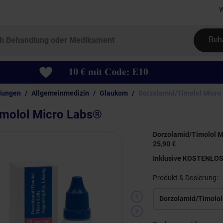
W
Beh
lungen
Allgemeinmedizin
Glaukom
Dorzolamid/Timolol Micro
imolol Micro Labs®
Dorzolamid/Timolol M
25,90 €
Inklusive KOSTENLO
Produkt & Dosierung: