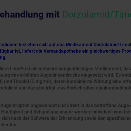
ehandlung mit
Dorzolamid/Timo
rmationen beziehen sich auf das Medikament Dorzolamid/Timol
fügbar ist, liefert die Versandapotheke ein gleichwertiges Pr
ung.
icro Labs® ist ein verschreibungspflichtiges Medikament, das
ung des erhöhten Augeninnendrucks eingesetzt wird. Es enthä
) und Timolol (5 mg/ml), deren kombinierte Wirkung eine effe
öglicht und dazu beiträgt, das Fortschreiten glaukombeding
s Augentropfen angewendet und direkt in das betroffene Auge 
g, Häufigkeit und Behandlungsdauer werden individuell vom be
en sich nach der Schwere der Erkrankung sowie den spezifisch
tienten.