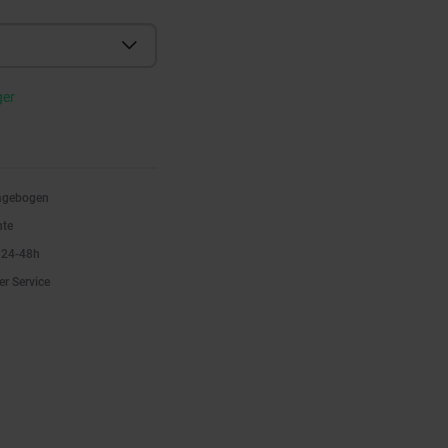
ger
ragebogen
nte
n 24-48h
er Service