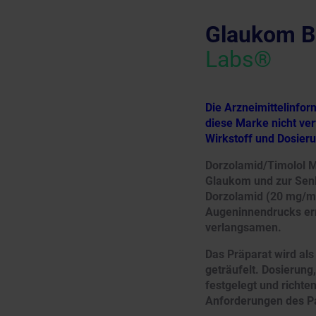
Glaukom B
Labs®
Die Arzneimittelinfo
diese Marke nicht ver
Wirkstoff und Dosier
Dorzolamid/Timolol M
Glaukom und zur Senk
Dorzolamid (20 mg/ml
Augeninnendrucks erm
verlangsamen.
Das Präparat wird al
geträufelt. Dosierun
festgelegt und richt
Anforderungen des Pa