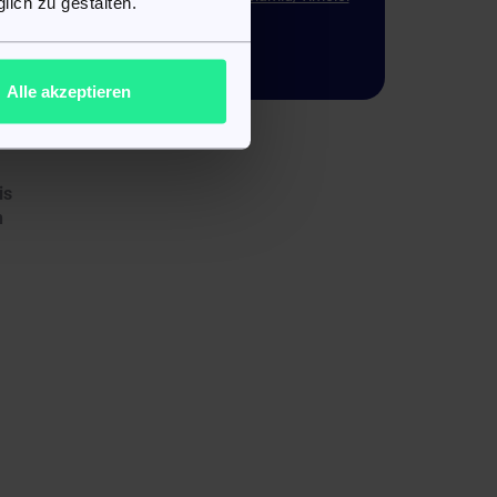
lich zu gestalten.
Micro Labs®
Packungsbeilage
ge
Alle akzeptieren
n
is
n