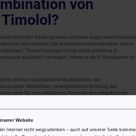
ombination von
 Timolol?
imolol dient der Senkung eines erhöhten Augeninnendrucks b
e-Hemmer und reduziert die Kammerwasserproduktion, indem
blockiert. Timolol hingegen ist ein nicht-selektiver β-
rwasser zusätzlich verringert, indem er die β-Rezeptoren im
stoffe werden verschiedene Mechanismen der
as zu einer verstärkten, synergistischen Senkung des
se sorgt für eine effektivere Kontrolle des intraokularen
en Substanzen und verringert zugleich das Risiko
unserer Website
Dorzolamid/Timolol
 im Internet nicht wegzudenken – auch auf unserer Seite komm