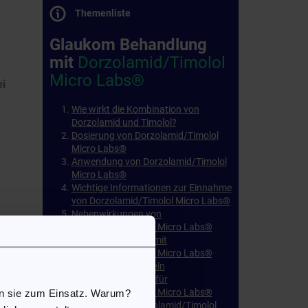
Themenliste
Glaukom Behandlung
mit
Dorzolamid/Timolol
Micro Labs®
ei
Wie wirkt die Kombination von
Dorzolamid und Timolol?
Dosierung von Dorzolamid/Timolol
Micro Labs®
Anwendung von Dorzolamid/Timolol
Micro Labs®
Wichtige Informationen zur Einnahme
von Dorzolamid/Timolol Micro Labs®
Nebenwirkungen von
Dorzolamid/Timolol Micro Labs®
Verträglichkeit von mit
Dorzolamid/Timolol Micro Labs®
anderen Arzneimitteln
Kontraindikationen für
Dorzolamid/Timolol Micro Labs®
en sie zum Einsatz. Warum?
Lagerung von Dorzolamid/Timolol