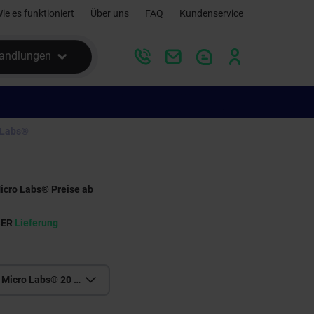
ie es funktioniert
Über uns
FAQ
Kundenservice
andlungen
 Labs®
icro Labs® Preise ab
SER
Lieferung
Dorzolamid/Timolol Micro Labs® 20 mg/ml+5 mg/ml