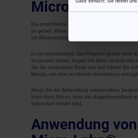
Micro Labs®
Ganz einfach: Sie helfen uns
Die empfohlene Anwendung besteht darin, jewei
zu geben. Wenn Sie zusätzlich weitere Augent
ein Mindestabstand von zehn Minuten eingehalt
Es ist entscheidend, das Präparat genau nach d
vergessen haben, tragen Sie diese so bald wie m
Sie die vergessene Dosis aus und fahren Sie mit
Menge, um eine versäumte Anwendung auszugl
Bevor Sie die Behandlung unterbrechen, besprec
kann dazu führen, dass der Augeninnendruck wi
Sehverlust erhöht wird.
Anwendung von 