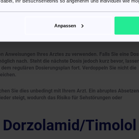
 dabei, Ihr Besuchserlebnis so angenehm und individuell wie mög
ls morgens und abends einen Tropfen in jedes betroffene Au
Anpassen
ropfen verwenden, sollte zwischen den einzelnen Anwendunge
en werden, um die bestmögliche Wirkung sicherzustellen.
en Anweisungen Ihres Arztes zu verwenden. Falls Sie eine Dos
öglich nach. Steht die nächste Dosis jedoch kurz bevor, lasse
 dem regulären Dosierungsplan fort. Verdoppeln Sie nicht die
eichen.
hen Sie dies unbedingt mit Ihrem Arzt. Ein abruptes Absetzen
eder steigt, wodurch das Risiko für Sehstörungen oder
Dorzolamid/Timolol