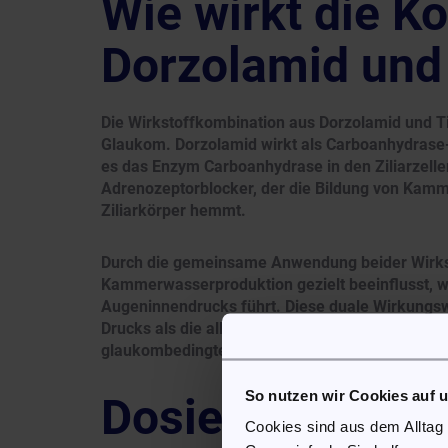
Wie wirkt die K
Dorzolamid und
Die Wirkstoffkombination aus Dorzolamid und T
Glaukom. Dorzolamid wirkt als Carboanhydras
es das Enzym Carboanhydrase in den Ziliarzellen 
Adrenozeptorblocker, der die Bildung von Kamme
Ziliarkörper hemmt.
Durch die gemeinsame Anwendung beider Wirk
Kammerwasserproduktion gezielt beeinflusst, w
Augeninnendrucks führt. Diese duale Wirkungswei
Drucks als die alleinige Anwendung der einzeln
glaukombedingter Schäden am Sehnerv.
So nutzen wir Cookies auf 
Dosierung von 
Cookies sind aus dem Alltag