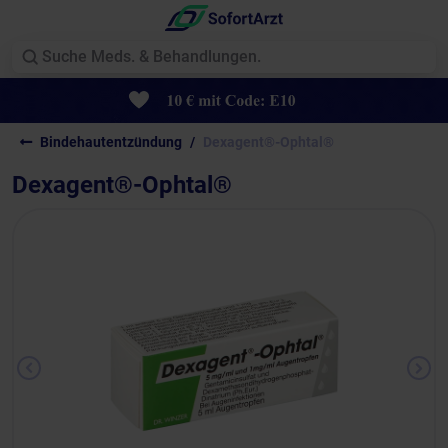
Bindehautentzündung
Dexagent®-Ophtal®
Dexagent®-Ophtal®