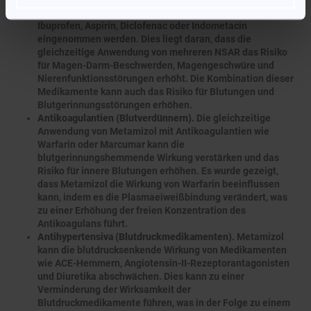
anderen nicht-steroidalen Antirheumatika (NSAR) wie
Ibuprofen, Aspirin, Diclofenac oder Indometacin
eingenommen werden. Dies liegt daran, dass die
gleichzeitige Anwendung von mehreren NSAR das Risiko
für Magen-Darm-Beschwerden, Magengeschwüre und
Nierenfunktionsstörungen erhöht. Die Kombination dieser
Medikamente kann auch das Risiko für Blutungen und
Blutgerinnungsstörungen erhöhen.
Antikoagulantien (Blutverdünnern).
Die gleichzeitige
Anwendung von Metamizol mit Antikoagulantien wie
Warfarin oder Marcumar kann die
blutgerinnungshemmende Wirkung verstärken und das
Risiko für innere Blutungen erhöhen. Es wurde gezeigt,
dass Metamizol die Wirkung von Warfarin beeinflussen
kann, indem es die Plasmaeiweißbindung verändert, was
zu einer Erhöhung der freien Konzentration des
Antikoagulans führt.
Antihypertensiva (Blutdruckmedikamenten).
Metamizol
kann die blutdrucksenkende Wirkung von Medikamenten
wie ACE-Hemmern, Angiotensin-II-Rezeptorantagonisten
und Diuretika abschwächen. Dies kann zu einer
Verminderung der Wirksamkeit der
Blutdruckmedikamente führen, was in der Folge zu einem