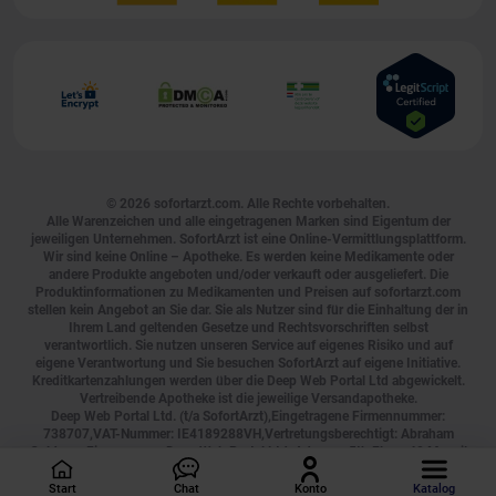
© 2026
sofortarzt.com
. Alle Rechte vorbehalten.
Alle Warenzeichen und alle eingetragenen Marken sind Eigentum der
jeweiligen Unternehmen. SofortArzt ist eine Online-Vermittlungsplattform.
Wir sind keine Online – Apotheke. Es werden keine Medikamente oder
andere Produkte angeboten und/oder verkauft oder ausgeliefert. Die
Produktinformationen zu Medikamenten und Preisen auf sofortarzt.com
stellen kein Angebot an Sie dar. Sie als Nutzer sind für die Einhaltung der in
Ihrem Land geltenden Gesetze und Rechtsvorschriften selbst
verantwortlich. Sie nutzen unseren Service auf eigenes Risiko und auf
eigene Verantwortung und Sie besuchen SofortArzt auf eigene Initiative.
Kreditkartenzahlungen werden über die Deep Web Portal Ltd abgewickelt.
Vertreibende Apotheke ist die jeweilige Versandapotheke.
Deep Web Portal Ltd. (t/a SofortArzt),Eingetragene Firmennummer:
738707,VAT-Nummer: IE4189288VH,Vertretungsberechtigt: Abraham
Goldman,Firmenname: Deep Web Portal Ltd.,Adresse: 5th Floor, 40 Mespil
Road, Ireland, D04 C2N4, Tel.:
0800 000 2755
, E-Mail:
[email protected]
,
Geschäftszeiten: Montag bis Sonntag, durchgehend von 00:00 bis 24:00
Start
Chat
Konto
Katalog