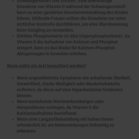
Schwangerschaft und Stillzeit. Eine übermäßige
Einnahme von Vitamin D während der Schwangerschaft
kann zu einer gestörten Knochenentwicklung des Kindes
führen. Stillende Frauen sollten die Einnahme nur unter
ärztlicher Kontrolle durchführen, um eine Überdosierung
beim Säugling zu vermeiden.
Erhöhte Phosphatwerte im Blut (Hyperphosphatämie). Da
Vitamin D die Aufnahme von Kalzium und Phosphat
steigert, kann es das Risiko für Kalzium-Phosphat-
Ablagerungen in Geweben erhöhen.
Wann sollte ein Arzt konsultiert werden?
Wenn ungewöhnliche Symptome wie anhaltende Übelkeit,
Verwirrtheit, starke Müdigkeit oder Muskelschwäche
auftreten, da diese auf eine Hyperkalzämie hindeuten
können.
Wenn bestehende Nierenerkrankungen oder
Herzprobleme vorliegen, da Vitamin D die
Kalziumaufnahme beeinflusst.
Wenn eine Langzeitbehandlung mit hohen Dosen
erforderlich ist, um Nebenwirkungen frühzeitig zu
erkennen.