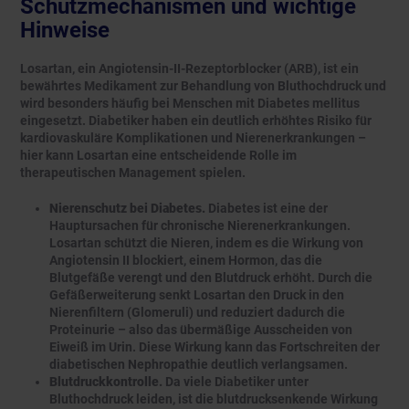
Schutzmechanismen und wichtige
Hinweise
Losartan, ein Angiotensin-II-Rezeptorblocker (ARB), ist ein
bewährtes Medikament zur Behandlung von Bluthochdruck und
wird besonders häufig bei Menschen mit Diabetes mellitus
eingesetzt. Diabetiker haben ein deutlich erhöhtes Risiko für
kardiovaskuläre Komplikationen und Nierenerkrankungen –
hier kann Losartan eine entscheidende Rolle im
therapeutischen Management spielen.
Nierenschutz bei Diabetes.
Diabetes ist eine der
Hauptursachen für chronische Nierenerkrankungen.
Losartan schützt die Nieren, indem es die Wirkung von
Angiotensin II blockiert, einem Hormon, das die
Blutgefäße verengt und den Blutdruck erhöht. Durch die
Gefäßerweiterung senkt Losartan den Druck in den
Nierenfiltern (Glomeruli) und reduziert dadurch die
Proteinurie – also das übermäßige Ausscheiden von
Eiweiß im Urin. Diese Wirkung kann das Fortschreiten der
diabetischen Nephropathie deutlich verlangsamen.
Blutdruckkontrolle.
Da viele Diabetiker unter
Bluthochdruck leiden, ist die blutdrucksenkende Wirkung