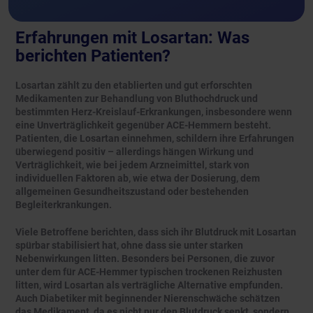
Erfahrungen mit Losartan: Was
berichten Patienten?
Losartan zählt zu den etablierten und gut erforschten
Medikamenten zur Behandlung von Bluthochdruck und
bestimmten Herz-Kreislauf-Erkrankungen, insbesondere wenn
eine Unverträglichkeit gegenüber ACE-Hemmern besteht.
Patienten, die Losartan einnehmen, schildern ihre Erfahrungen
überwiegend positiv – allerdings hängen Wirkung und
Verträglichkeit, wie bei jedem Arzneimittel, stark von
individuellen Faktoren ab, wie etwa der Dosierung, dem
allgemeinen Gesundheitszustand oder bestehenden
Begleiterkrankungen.
Viele Betroffene berichten, dass sich ihr Blutdruck mit Losartan
spürbar stabilisiert hat, ohne dass sie unter starken
Nebenwirkungen litten. Besonders bei Personen, die zuvor
unter dem für ACE-Hemmer typischen trockenen Reizhusten
litten, wird Losartan als verträgliche Alternative empfunden.
Auch Diabetiker mit beginnender Nierenschwäche schätzen
das Medikament, da es nicht nur den Blutdruck senkt, sondern