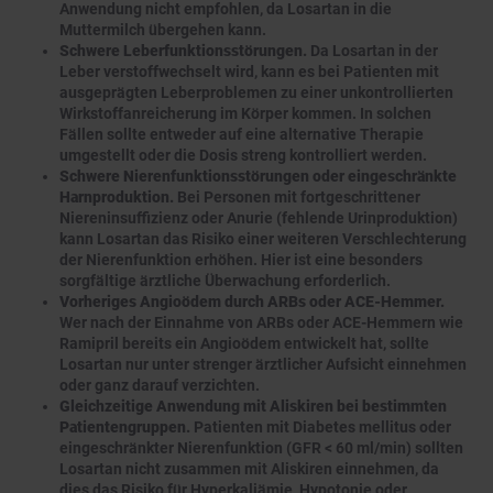
Anwendung nicht empfohlen, da Losartan in die
Muttermilch übergehen kann.
Schwere Leberfunktionsstörungen.
Da Losartan in der
Leber verstoffwechselt wird, kann es bei Patienten mit
ausgeprägten Leberproblemen zu einer unkontrollierten
Wirkstoffanreicherung im Körper kommen. In solchen
Fällen sollte entweder auf eine alternative Therapie
umgestellt oder die Dosis streng kontrolliert werden.
Schwere Nierenfunktionsstörungen oder eingeschränkte
Harnproduktion.
Bei Personen mit fortgeschrittener
Niereninsuffizienz oder Anurie (fehlende Urinproduktion)
kann Losartan das Risiko einer weiteren Verschlechterung
der Nierenfunktion erhöhen. Hier ist eine besonders
sorgfältige ärztliche Überwachung erforderlich.
Vorheriges Angioödem durch ARBs oder ACE-Hemmer.
Wer nach der Einnahme von ARBs oder ACE-Hemmern wie
Ramipril bereits ein Angioödem entwickelt hat, sollte
Losartan nur unter strenger ärztlicher Aufsicht einnehmen
oder ganz darauf verzichten.
Gleichzeitige Anwendung mit Aliskiren bei bestimmten
Patientengruppen.
Patienten mit Diabetes mellitus oder
eingeschränkter Nierenfunktion (GFR < 60 ml/min) sollten
Losartan nicht zusammen mit Aliskiren einnehmen, da
dies das Risiko für Hyperkaliämie, Hypotonie oder