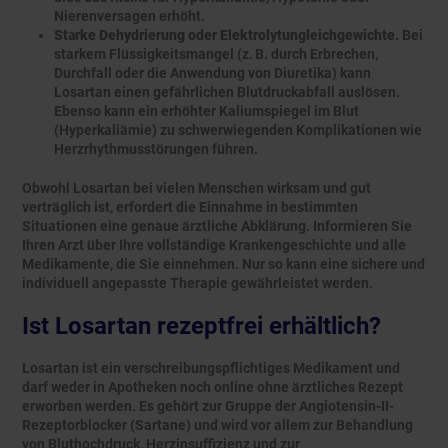
Nierenversagen erhöht.
Starke Dehydrierung oder Elektrolytungleichgewichte.
Bei
starkem Flüssigkeitsmangel (z. B. durch Erbrechen,
Durchfall oder die Anwendung von Diuretika) kann
Losartan einen gefährlichen Blutdruckabfall auslösen.
Ebenso kann ein erhöhter Kaliumspiegel im Blut
(Hyperkaliämie) zu schwerwiegenden Komplikationen wie
Herzrhythmusstörungen führen.
Obwohl Losartan bei vielen Menschen wirksam und gut
verträglich ist, erfordert die Einnahme in bestimmten
Situationen eine genaue ärztliche Abklärung. Informieren Sie
Ihren Arzt über Ihre vollständige Krankengeschichte und alle
Medikamente, die Sie einnehmen. Nur so kann eine sichere und
individuell angepasste Therapie gewährleistet werden.
Ist Losartan rezeptfrei erhältlich?
Losartan ist ein verschreibungspflichtiges Medikament und
darf weder in Apotheken noch online ohne ärztliches Rezept
erworben werden. Es gehört zur Gruppe der Angiotensin-II-
Rezeptorblocker (Sartane) und wird vor allem zur Behandlung
von Bluthochdruck, Herzinsuffizienz und zur