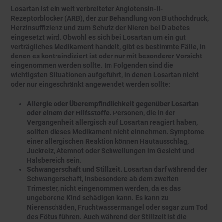
Losartan ist ein weit verbreiteter Angiotensin-II-
Rezeptorblocker (ARB), der zur Behandlung von Bluthochdruck,
Herzinsuffizienz und zum Schutz der Nieren bei Diabetes
eingesetzt wird. Obwohl es sich bei Losartan um ein gut
verträgliches Medikament handelt, gibt es bestimmte Fälle, in
denen es kontraindiziert ist oder nur mit besonderer Vorsicht
eingenommen werden sollte. Im Folgenden sind die
wichtigsten Situationen aufgeführt, in denen Losartan nicht
oder nur eingeschränkt angewendet werden sollte:
Allergie oder Überempfindlichkeit gegenüber Losartan
oder einem der Hilfsstoffe.
Personen, die in der
Vergangenheit allergisch auf Losartan reagiert haben,
sollten dieses Medikament nicht einnehmen. Symptome
einer allergischen Reaktion können Hautausschlag,
Juckreiz, Atemnot oder Schwellungen im Gesicht und
Halsbereich sein.
Schwangerschaft und Stillzeit.
Losartan darf während der
Schwangerschaft, insbesondere ab dem zweiten
Trimester, nicht eingenommen werden, da es das
ungeborene Kind schädigen kann. Es kann zu
Nierenschäden, Fruchtwassermangel oder sogar zum Tod
des Fötus führen. Auch während der Stillzeit ist die