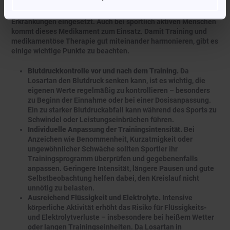
Losartan, ein Angiotensin-II-Rezeptorblocker (ARB), wird häufig
zur Behandlung von Bluthochdruck und Herz-Kreislauf-
Erkrankungen eingesetzt. Auch bei sportlich aktiven Menschen
kommt dieses Medikament zum Einsatz. Damit Training und
medikamentöse Therapie gut miteinander harmonieren, gibt es
einige wichtige Punkte zu beachten.
Blutdruckkontrolle vor und nach dem Training.
Da
Losartan den Blutdruck senken kann, ist es wichtig, die
eigenen Werte regelmäßig zu kontrollieren – besonders
zu Beginn der Einnahme oder bei einer Dosisanpassung.
Ein zu starker Blutdruckabfall kann während des Sports zu
Schwindel oder Leistungseinbrüchen führen.
Individuelle Anpassung der Trainingsintensität.
Bei
Anzeichen wie Benommenheit, Kurzatmigkeit oder
ungewöhnlicher Schwäche sollten Sportler ihr
Trainingsprogramm überprüfen und gegebenenfalls
anpassen. Geringere Intensität, längere Pausen und gute
Selbstbeobachtung helfen dabei, den Kreislauf nicht
unnötig zu belasten.
Ausreichend Flüssigkeit und Elektrolyte.
Intensive
körperliche Aktivität erhöht das Risiko für Flüssigkeits-
und Elektrolytverluste – insbesondere bei heißem Wetter
oder langen Trainingseinheiten. Da Losartan in