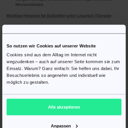
Nierenschäden.
Wichtige Hinweise für Diabetiker unter Losartan-Therapie
Kaliumspiegel kontrollieren:
Wie andere RAAS-Hemmer
kann auch Losartan den Kaliumspiegel erhöhen.
Diabetiker sollten daher regelmäßig ihren Kaliumwert
überprüfen lassen, besonders bei gleichzeitiger Einnahme
So nutzen wir Cookies auf unserer Website
von Diuretika oder Kaliumpräparaten.
Regelmäßige Blutdruckmessung:
Zu Beginn der Therapie
Cookies sind aus dem Alltag im Internet nicht
und bei Dosisänderungen ist es wichtig, den Blutdruck
wegzudenken – auch auf unserer Seite kommen sie zum
regelmäßig zu kontrollieren, um eine übermäßige
Einsatz. Warum? Ganz einfach: Sie helfen uns dabei, Ihr
Blutdrucksenkung zu vermeiden.
Besuchserlebnis so angenehm und individuell wie
Überwachung der Nierenfunktion:
Besonders bei
Diabetikern mit bestehender Nierenschädigung sollte die
möglich zu gestalten.
Nierenfunktion (Kreatinin, eGFR) in regelmäßigen
Abständen überprüft werden, um mögliche
Komplikationen frühzeitig zu erkennen.
Alle akzeptieren
Losartan und Sport: Worauf sportlich
aktive Menschen achten sollten
Anpassen