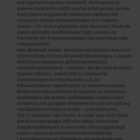
von Losartan besonders vorteilhaft. Im Vergleich zu
anderen Wirkstoffen wirkt Losartan dabei gezielt auf den
RAAS (Renin-Angiotensin-Aldosteron-System) und
verursacht seltener Nebenwirkungen wie trockenen
Husten – ein Vorteil gegenüber ACE-Hemmern. Durch die
stabile Kontrolle des Blutdrucks trägt Losartan zur
Prävention von Folgeerkrankungen wie Herzinfarkt oder
Schlaganfall bei.
Herz-Kreislauf-Schutz.
Menschen mit Diabetes haben ein
höheres Risiko für Herz-Kreislauf-Erkrankungen. Losartan
wirkt blutdrucksenkend, gefäßerweiternd und
entzündungshemmend – Faktoren, die das Herz-Kreislauf-
System entlasten. Zudem hilft es, strukturelle
Veränderungen des Herzmuskels (z. B. bei
linksventrikulärer Hypertrophie) zu verhindern und das
Risiko von kardiovaskulären Ereignissen zu reduzieren.
Kombination mit anderen Antidiabetika
Losartan kann
problemlos mit gängigen Medikamenten zur Behandlung
von Diabetes kombiniert werden – etwa Metformin,
SGLT2-Hemmern oder Insulin. Es senkt zwar nicht direkt
den Blutzuckerspiegel, hilft aber dabei, diabetische
Folgekomplikationen zu vermeiden. Diese Eigenschaft
macht Losartan zu einem festen Bestandteil der
Langzeittherapie bei Diabetikern mit Hypertonie oder