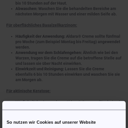
bis 10 Stunden auf der Haut.
Abwaschen:
Waschen Sie die behandelten Bereiche am
nächsten Morgen mit Wasser und einer milden Seife ab.
Für oberflächliches Basalzellkarzinom:
Häufigkeit der Anwendung:
Aldara® Creme sollte fünfmal
pro Woche (zum Beispiel Montag bis Freitag) angewendet
werden.
Anwendung vor dem Schlafengehen:
Ähnlich wie bei den
Warzen, tragen Sie die Creme auf die betroffene Stelle auf
und lassen sie über Nacht einwirken.
Einwirkzeit und Reinigung:
Lassen Sie die Creme
ebenfalls 6 bis 10 Stunden einwirken und waschen Sie sie
am Morgen ab.
Für aktinische Keratose:
Häufigkeit der Anwendung:
Aldara® Creme sollte dreimal
pro Woche aufgetragen werden.
Auf die Läsionen auftragen:
Tragen Sie die Creme auf die
betroffenen Bereiche auf und lassen Sie sie über Nacht
So nutzen wir Cookies auf unserer Website
einwirken.