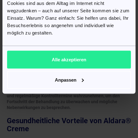
Einwirkzeit:
Halten Sie die 6- bis 10-stündige Einwirkzeit
Cookies sind aus dem Alltag im Internet nicht
ein, bevor Sie die Creme abwaschen.
wegzudenken – auch auf unserer Seite kommen sie zum
Einsatz. Warum? Ganz einfach: Sie helfen uns dabei, Ihr
Allgemeine Tipps:
Besuchserlebnis so angenehm und individuell wie
Waschen der Hände:
Sowohl vor als auch nach der
möglich zu gestalten.
Anwendung der Creme sollten Sie Ihre Hände waschen,
um eine Kreuzkontamination zu vermeiden.
Vermeiden Sie Okklusivverbände:
Decken Sie die
behandelten Bereiche nicht mit luftdichten Verbänden ab,
Alle akzeptieren
es sei denn, Ihr Arzt hat dies ausdrücklich empfohlen.
Nicht überdosieren:
Verwenden Sie die Creme nicht
häufiger oder in größeren Mengen, als von Ihrem Arzt
verordnet.
Anpassen
Es ist wichtig, die Anweisungen Ihres Arztes genau zu befolgen
und regelmäßige Kontrolltermine wahrzunehmen, um den
Fortschritt der Behandlung zu überwachen und mögliche
Nebenwirkungen zu besprechen.
Gesundheitliche Vorteile von Aldara®
Creme