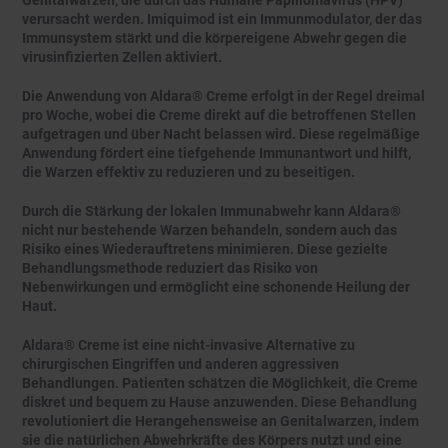
Genitalwarzen, die durch das Humane Papillomavirus (HPV)
verursacht werden. Imiquimod ist ein Immunmodulator, der das
Immunsystem stärkt und die körpereigene Abwehr gegen die
virusinfizierten Zellen aktiviert.
Die Anwendung von Aldara® Creme erfolgt in der Regel dreimal
pro Woche, wobei die Creme direkt auf die betroffenen Stellen
aufgetragen und über Nacht belassen wird. Diese regelmäßige
Anwendung fördert eine tiefgehende Immunantwort und hilft,
die Warzen effektiv zu reduzieren und zu beseitigen.
Durch die Stärkung der lokalen Immunabwehr kann Aldara®
nicht nur bestehende Warzen behandeln, sondern auch das
Risiko eines Wiederauftretens minimieren. Diese gezielte
Behandlungsmethode reduziert das Risiko von
Nebenwirkungen und ermöglicht eine schonende Heilung der
Haut.
Aldara® Creme ist eine nicht-invasive Alternative zu
chirurgischen Eingriffen und anderen aggressiven
Behandlungen. Patienten schätzen die Möglichkeit, die Creme
diskret und bequem zu Hause anzuwenden. Diese Behandlung
revolutioniert die Herangehensweise an Genitalwarzen, indem
sie die natürlichen Abwehrkräfte des Körpers nutzt und eine