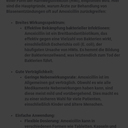
einer Form der Harnwegsinfektion (HWI), empfohlen wird. Hier
sind die Hauptgründe, warum Ärzte zur Behandlung von
Blasenentzündungen oft auf Amoxicillin zurückgreifen:
Breites Wirkungsspektrum:
Effektive Bekämpfung bakterieller Infektionen
:
Amoxicillin ist ein Breitbandantibiotikum, das
effektiv gegen eine Vielzahl von Bakterien wirkt,
einschließlich Escherichia coli (E. coli), der
häufigsten Ursache von HWIs. Es hemmt die Bildung
der Bakterienzellwand, was letztendlich zum Tod der
Bakterien führt.
Gute Verträglichkeit:
Geringe Nebenwirkungsrate
: Amoxicillin ist im
Allgemeinen gut verträglich. Obwohl es wie alle
Medikamente Nebenwirkungen haben kann, sind
diese meist mild und vorübergehend. Dies macht es
zu einer sicheren Wahl für viele Patienten,
einschließlich Kinder und ältere Menschen.
Einfache Anwendung:
Flexible Dosierung
: Amoxicillin kann in
verschiedenen Formen wie Tabletten, Kapseln und