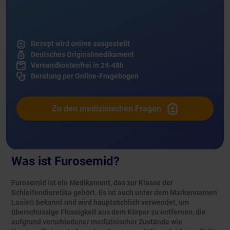
Rezept wird online ausgestellt
Deutsches Originalmedikament
Versandkostenfrei in 24-48h
Beratung per Online-Fragebogen
Zu den medizinischen Fragen
Was ist Furosemid?
Furosemid ist ein Medikament, das zur Klasse der
Schleifendiuretika gehört. Es ist auch unter dem Markennamen
Lasix® bekannt und wird hauptsächlich verwendet, um
überschüssige Flüssigkeit aus dem Körper zu entfernen, die
aufgrund verschiedener medizinischer Zustände wie