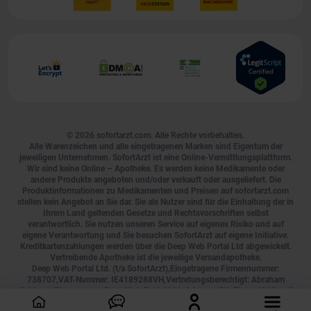
© 2026
sofortarzt.com
. Alle Rechte vorbehalten.
Alle Warenzeichen und alle eingetragenen Marken sind Eigentum der
jeweiligen Unternehmen. SofortArzt ist eine Online-Vermittlungsplattform.
Wir sind keine Online – Apotheke. Es werden keine Medikamente oder
andere Produkte angeboten und/oder verkauft oder ausgeliefert. Die
Produktinformationen zu Medikamenten und Preisen auf sofortarzt.com
stellen kein Angebot an Sie dar. Sie als Nutzer sind für die Einhaltung der in
Ihrem Land geltenden Gesetze und Rechtsvorschriften selbst
verantwortlich. Sie nutzen unseren Service auf eigenes Risiko und auf
eigene Verantwortung und Sie besuchen SofortArzt auf eigene Initiative.
Kreditkartenzahlungen werden über die Deep Web Portal Ltd abgewickelt.
Vertreibende Apotheke ist die jeweilige Versandapotheke.
Deep Web Portal Ltd. (t/a SofortArzt),Eingetragene Firmennummer:
738707,VAT-Nummer: IE4189288VH,Vertretungsberechtigt: Abraham
Goldman,Firmenname: Deep Web Portal Ltd.,Adresse: 5th Floor, 40 Mespil
Road, Ireland, D04 C2N4, Tel.:
0800 000 2755
, E-Mail:
[email protected]
,