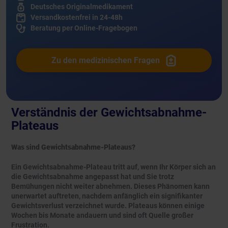
Deutsches Originalmedikament
Versandkostenfrei in 24-48h
Beratung per Online-Fragebogen
Zu den medizinischen Fragen
Verständnis der Gewichtsabnahme-
Plateaus
Was sind Gewichtsabnahme-Plateaus?
Ein Gewichtsabnahme-Plateau tritt auf, wenn Ihr Körper sich an
die Gewichtsabnahme angepasst hat und Sie trotz
Bemühungen nicht weiter abnehmen. Dieses Phänomen kann
unerwartet auftreten, nachdem anfänglich ein signifikanter
Gewichtsverlust verzeichnet wurde. Plateaus können einige
Wochen bis Monate andauern und sind oft Quelle großer
Frustration.