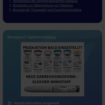
Verständnis der Gewichtsabnahme-Plateaus
Strategien zur Überwindung von Plateaus
Mounjaro® (Tirzepatid) und Gewichtsabnahme
Mounjaro® Injektionslösung
Rezept wird online ausgestellt