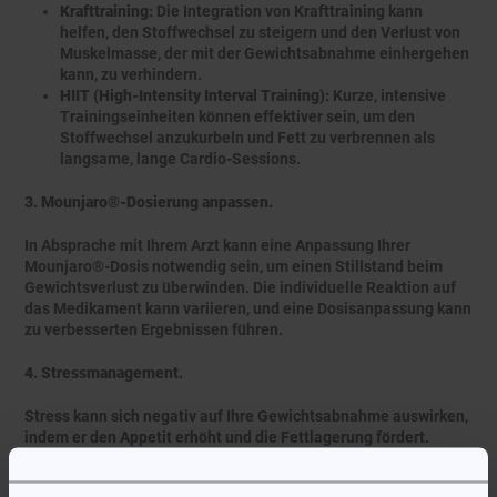
Krafttraining:
Die Integration von Krafttraining kann
helfen, den Stoffwechsel zu steigern und den Verlust von
Muskelmasse, der mit der Gewichtsabnahme einhergehen
kann, zu verhindern.
HIIT (High-Intensity Interval Training):
Kurze, intensive
Trainingseinheiten können effektiver sein, um den
Stoffwechsel anzukurbeln und Fett zu verbrennen als
langsame, lange Cardio-Sessions.
3. Mounjaro®-Dosierung anpassen.
In Absprache mit Ihrem Arzt kann eine Anpassung Ihrer
Mounjaro®-Dosis notwendig sein, um einen Stillstand beim
Gewichtsverlust zu überwinden. Die individuelle Reaktion auf
das Medikament kann variieren, und eine Dosisanpassung kann
zu verbesserten Ergebnissen führen.
4. Stressmanagement.
Stress kann sich negativ auf Ihre Gewichtsabnahme auswirken,
indem er den Appetit erhöht und die Fettlagerung fördert.
Techniken wie Meditation, Yoga und tiefes Atmen können
helfen, den Stress zu reduzieren.