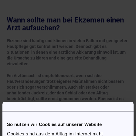
Wann sollte man bei Ekzemen einen
Arzt aufsuchen?
Ekzeme sind häufig und können in vielen Fällen mit geeigneter
Hautpflege gut kontrolliert werden. Dennoch gibt es
Situationen, in denen eine ärztliche Abklärung sinnvoll ist, um
die Ursache zu klären und eine gezielte Behandlung
einzuleiten.
Ein Arztbesuch ist empfehlenswert, wenn sich die
Hautveränderungen trotz eigener Maßnahmen nicht bessern
oder sich sogar verschlimmern. Auch ein starker oder
anhaltender Juckreiz, der den Schlaf oder den Alltag
beeinträchtigt, sollte ernst genommen werden. Ebenso ist es
wichtig, medizinischen Rat einzuholen, wenn die betroffenen
Hautstellen schmerzen, sich entzünden oder Anzeichen einer
Infektion zeigen, etwa durch Nässen, Krustenbildung oder Eiter.
So nutzen wir Cookies auf unserer Website
Weitere Gründe für eine ärztliche Untersuchung sind:
Cookies sind aus dem Alltag im Internet nicht