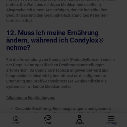
bieten. Die Wahl des richtigen Medikaments sollte in
Absprache mit einem Arzt erfolgen, der die individuellen
Bedürfnisse und den Gesundheitszustand des Patienten
berücksichtigt.
12. Muss ich meine Ernährung
ändern, während ich Condylox®
nehme?
Für die Anwendung von Condylox® (Podophyllotoxin) sind in
der Regel keine spezifischen Ernährungsumstellungen
erforderlich. Da Condylox® topisch angewendet wird und
hauptsächlich lokal wirkt, beeinflusst es die allgemeine
Ernährung und Stoffwechselprozesse weniger direkt als
systemisch wirkende Medikamente.
Allgemeine Empfehlungen:
Gesunde Ernährung.
Eine ausgewogene und gesunde
Ernährung kann das allgemeine Wohlbefinden und die
Hautgesundheit unterstützen. Der Verzehr von
Start
Chat
Konto
Katalog
ausreichend Obst, Gemüse, Vollkornprodukten, magerem