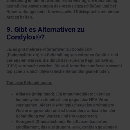
vollständig eliminiert werden. Es ist wichtig, die Behandlung
gemäß den Anweisungen des Arztes abzuschließen und bei
Nebenwirkungen oder Unwirksamkeit Rücksprache mit einem
Arzt zu halten.
9. Gibt es Alternativen zu
Condylox®?
Ja, es gibt mehrere Alternativen zu Condylox®
(Podophyllotoxin) zur Behandlung von externen Genital- und
perianalen Warzen, die durch das Humane Papillomavirus
(HPV) verursacht werden. Diese Alternativen umfassen sowohl
topische als auch physikalische Behandlungsmethoden:
Topische Behandlungen:
Aldara® (Imiquimod).
Ein Immunmodulator, der das
Immunsystem stimuliert, um gegen das HPV-Virus
vorzugehen. Aldara® wird typischerweise dreimal pro
Woche angewendet und ist besonders wirksam bei der
Behandlung von Warzen und Präkanzerosen.
Veregen® (Sinecatechine).
Ein pflanzenbasiertes
Medikament, das aus grünem Tee-Extrakten gewonnen