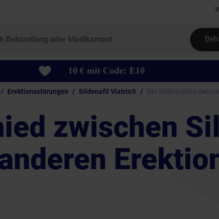
W
Beh
Erektionsstörungen
Sildenafil Viatris®
Der Unterschied zwisch
ied zwischen Sil
anderen Erektio