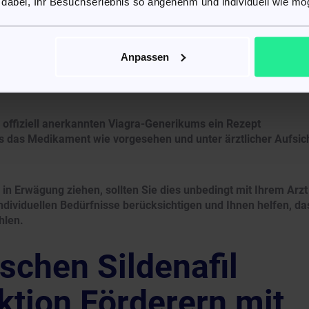
mkeit und die Nebenwirkungen auswirken können. Dies kann für
 dabei, Ihr Besuchserlebnis so angenehm und individuell wie mög
ellen Bedürfnisse und Reaktionen auf das Medikament ein
Anpassen
kament zu verschreiben, trifft in jedem Fall Ihren Arzt. Er
orgeschichte auswerten und auch andere Faktoren
nete Sildenafil-Alternative zu bestimmen.
es offiziell anerkannten Viagra-Generikums ein Rezept
dass das Medikament wie vorgesehen und unter ärztlicher Aufsic
 in Erwägung ziehen, sollten Sie dies unbedingt mit Ihrem Arzt
individuellen Bedürfnisse berücksichtigen und Ihnen helfen, da
hlen.
schen Sildenafil
ktion Förderern mit