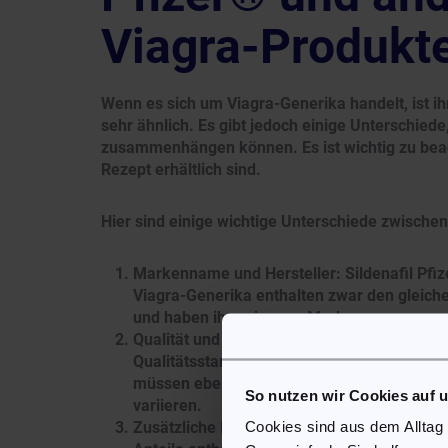
Viagra-Produkt
Wenn es sich um Viagra-Generika handelt, ist ih
sehr ähnlich. Es gibt jedoch einige Unterschiede
zusammenhängen können. Es ist wichtig zu beach
Rezept erhältlich sind.
Hier sind einige wichtige Unterschiede zwische
Markenname und Hersteller: Sildenafil Pfize
Viagra-Generika enthalten zwar den gleiche
und haben ihre eigenen Markennamen.
Qualität und Standards: Sildenafil Pfizer® u
Qualitätsstandards, die von den offizielle
müssen ebenfalls bestimmte Standards erfüll
So nutzen wir Cookies auf 
variieren.
Cookies sind aus dem Alltag
Zusätzliche Inhaltsstoffe: Andere Viagra-G