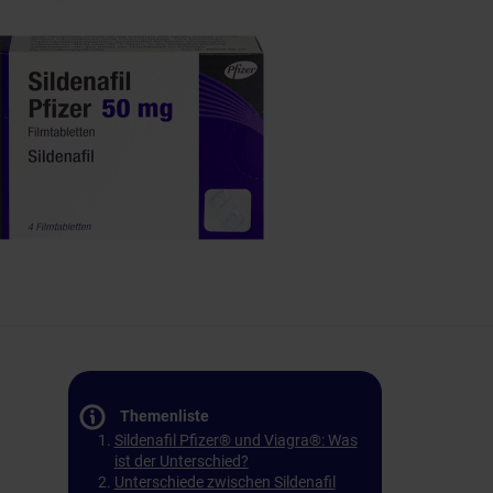
Themenliste
Sildenafil Pfizer® und Viagra®: Was
ist der Unterschied?
Unterschiede zwischen Sildenafil