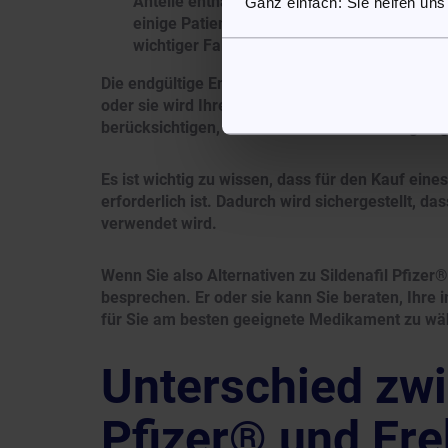
Anteile enthalten, die sich auf die Wirksa
Ganz einfach: Sie helfen uns
einige Patienten angesichts ihrer individu
wichtiger Faktor sein.
Die endgültige Entscheidung, ein bestimmtes Medi
oder sie wird Ihre medizinische und sexuelle V
berücksichtigen, um die für Sie am besten geeig
Es ist wichtig zu wissen, dass für den Kauf ein
erforderlich ist. Dadurch wird sichergestellt, 
verwendet wird.
Wenn Sie also Alternativen zu Sildenafil Pfizer®
besprechen. Er oder sie kann Sie beraten, Ihre 
für Sie am besten geeignete Medikament zu wä
Unterschied zwi
Pfizer® und Ere