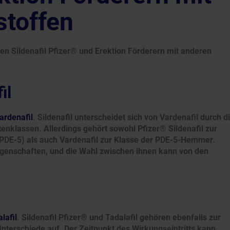
stoffen
n Sildenafil Pfizer® und Erektion Förderern mit anderen
il
ardenafil
. Sildenafil unterscheidet sich von Vardenafil durch d
nklassen. Allerdings gehört sowohl Pfizer® Sildenafil zur
DE-5) als auch Vardenafil zur Klasse der PDE-5-Hemmer.
genschaften, und die Wahl zwischen ihnen kann von den
lafil
. Sildenafil Pfizer® und Tadalafil gehören ebenfalls zur
terschiede auf. Der Zeitpunkt des Wirkungseintritts kann