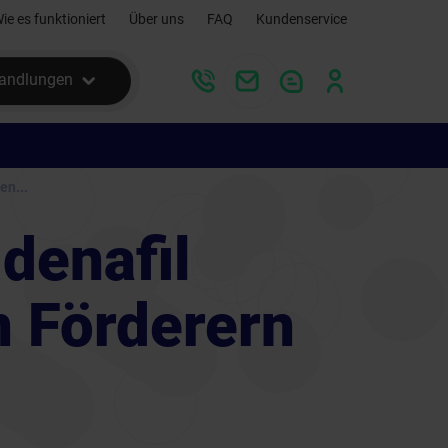
ie es funktioniert
Über uns
FAQ
Kundenservice
andlungen
en...
denafil
n Förderern