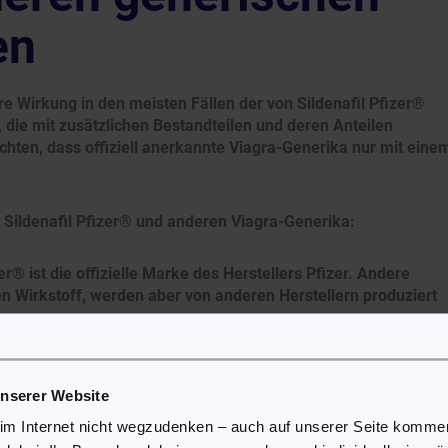
en
re Wirkung in den meisten Fällen der von Sildenafil Pfizer®
, die mit zusätzlichen Bestandteilen und deren Anteilen
ten, dass offiziell anerkannte Viagra-Generika nur mit eine
n Sildenafil Pfizer® und anderen Viagra-Generika:
r® ist die offizielle Marke des Herstellers Pfizer. Andere
n Wirkstoff, werden aber von anderen Herstellern produziert
nterliegt strengen Kontrollverfahren und erfüllt hohe
n Aufsichtsbehörden festgelegt wurden. Generika von Viagra
en, ihre Qualität kann jedoch von Hersteller zu Hersteller
unserer Website
 im Internet nicht wegzudenken – auch auf unserer Seite komm
enerika können einige zusätzliche Inhaltsstoffe oder veränder