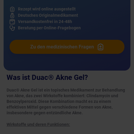
Rezept wird online ausgestellt
Deutsches Originalmedikament
Versandkostenfrei in 24-48h
Beratung per Online-Fragebogen
Zu den medizinischen Fragen
Was ist Duac® Akne Gel?
Duac® Akne Gel ist ein topisches Medikament zur Behandlung
von Akne, das zwei Wirkstoffe kombiniert: Clindamycin und
Benzoylperoxid. Diese Kombination macht es zu einem
effektiven Mittel gegen verschiedene Formen von Akne,
insbesondere gegen entzündliche Akne.
Wirkstoffe und deren Funktionen: