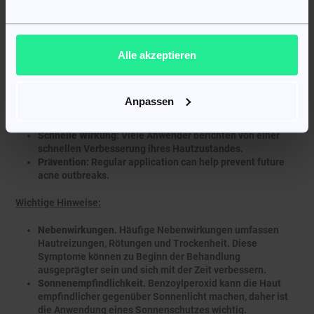
Topische Anwendung
. Das Gel wird in der Regel einmal
täglich auf die gereinigte, trockene Haut aufgetragen. Nur
eine dünne Schicht ist erforderlich.
Langzeitbehandlung
. Ärzte empfehlen häufig eine
Alle akzeptieren
fortgesetzte Anwendung über mehrere Wochen, um die
besten Ergebnisse zu erzielen.
Anpassen
Vorteile:
Schnelle Wirkung
: Viele Anwender berichten von einer
schnellen Verbesserung ihres Hautzustandes.
Prävention
: Regular application can help prevent future
acne outbreaks.
Wichtige Hinweise:
Nebenwirkungen
. Häufige Nebenwirkungen umfassen
Hautreizungen, Rötungen und Trockenheit. Diese
Symptome können zu Beginn der Behandlung
ausgeprägter sein und sich mit der Zeit verbessern.
Sonnenempfindlichkeit
. Benzoylperoxid kann die Haut
empfindlicher gegenüber Sonnenlicht machen, daher ist
die Anwendung eines Sonnenschutzes wichtig.